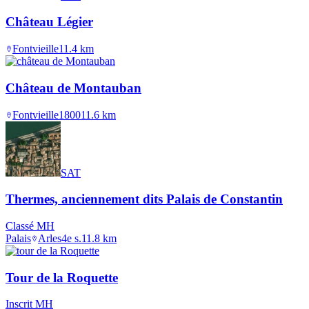
Château Légier
Fontvieille
11.4
km
Château de Montauban
Fontvieille
1800
11.6
km
SAT
Thermes, anciennement dits Palais de Constantin
Classé MH
Palais
Arles
4e s.
11.8
km
Tour de la Roquette
Inscrit MH