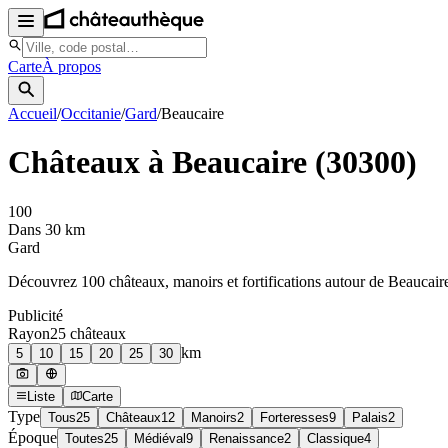
Carte
À propos
Accueil
/
Occitanie
/
Gard
/
Beaucaire
Châteaux à
Beaucaire
(
30300
)
100
Dans 30 km
Gard
Découvrez
100
château
x
, manoir
s
et fortifications autour de
Beaucair
Publicité
Rayon
25
château
x
km
5
10
15
20
25
30
Liste
Carte
Type
Tous
25
Châteaux
12
Manoirs
2
Forteresses
9
Palais
2
Époque
Toutes
25
Médiéval
9
Renaissance
2
Classique
4