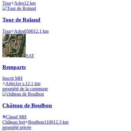
Tour
Arles
12
km
Tour de Roland
Tour
Arles
0500
12.1
km
SAT
Remparts
Inscrit MH
Arles
1er s.
12.1
km
propriété de la commune
Château de Boulbon
Classé MH
Château fort
Boulbon
1100
12.3
km
propriété privée