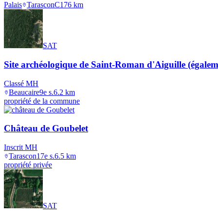
Palais
Tarascon
C17
6
km
SAT
Site archéologique de Saint-Roman d'Aiguille (égal
Classé MH
Beaucaire
9e s.
6.2
km
propriété de la commune
Château de Goubelet
Inscrit MH
Tarascon
17e s.
6.5
km
propriété privée
SAT