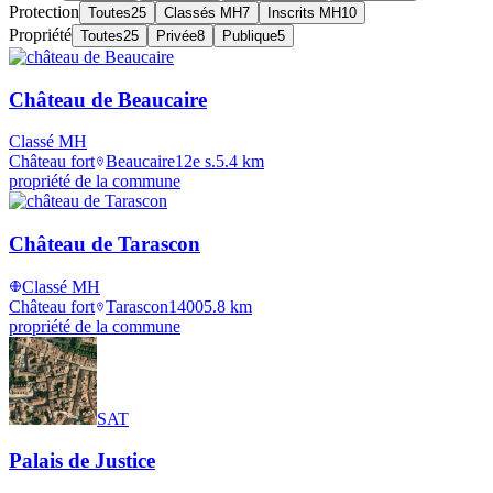
Protection
Toutes
25
Classés MH
7
Inscrits MH
10
Propriété
Toutes
25
Privée
8
Publique
5
Château de Beaucaire
Classé MH
Château fort
Beaucaire
12e s.
5.4
km
propriété de la commune
Château de Tarascon
Classé MH
Château fort
Tarascon
1400
5.8
km
propriété de la commune
SAT
Palais de Justice