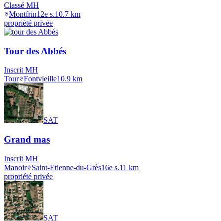
Classé MH
Montfrin
12e s.
10.7
km
propriété privée
Tour des Abbés
Inscrit MH
Tour
Fontvieille
10.9
km
SAT
Grand mas
Inscrit MH
Manoir
Saint-Etienne-du-Grès
16e s.
11
km
propriété privée
SAT