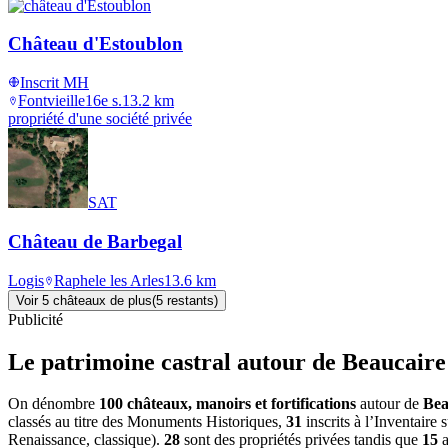
Château d'Estoublon
Inscrit MH
Fontvieille
16e s.
13.2
km
propriété d'une société privée
SAT
Château de Barbegal
Logis
Raphele les Arles
13.6
km
Voir
5
château
x
de plus
(
5
restant
s
)
Publicité
Le patrimoine castral autour de
Beaucaire
On dénombre
100 châteaux, manoirs et fortifications
autour de
Bea
classés au titre des Monuments Historiques,
31
inscrits à l’Inventaire
Renaissance, classique).
28
sont des propriétés privées tandis que
15
a