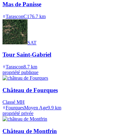
Mas de Panisse
Tarascon
C17
6.7
km
SAT
Tour Saint-Gabriel
Tarascon
8.7
km
propriété publique
Château de Fourques
Classé MH
Fourques
Moyen Age
9.9
km
propriété privée
Château de Montfrin