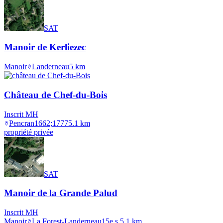
SAT
Manoir de Kerliezec
Manoir
Landerneau
5
km
Château de Chef-du-Bois
Inscrit MH
Pencran
1662;1777
5.1
km
propriété privée
SAT
Manoir de la Grande Palud
Inscrit MH
Manoir
La Forest-Landerneau
15e s.
5.1
km