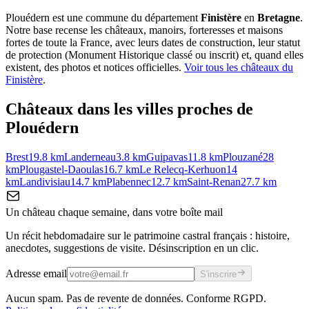
Plouédern
est une commune du département
Finistère
en
Bretagne
.
Notre base recense les châteaux, manoirs, forteresses et maisons
fortes de toute la France, avec leurs dates de construction, leur statut
de protection (Monument Historique classé ou inscrit) et, quand elles
existent, des photos et notices officielles.
Voir tous les châteaux du
Finistère
.
Châteaux dans les villes proches de
Plouédern
Brest
19.8
km
Landerneau
3.8
km
Guipavas
11.8
km
Plouzané
28
km
Plougastel-Daoulas
16.7
km
Le Relecq-Kerhuon
14
km
Landivisiau
14.7
km
Plabennec
12.7
km
Saint-Renan
27.7
km
Un château chaque semaine, dans votre boîte mail
Un récit hebdomadaire sur le patrimoine castral français : histoire,
anecdotes, suggestions de visite. Désinscription en un clic.
Adresse email
S'inscrire
Aucun spam. Pas de revente de données. Conforme RGPD.