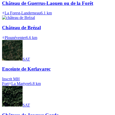
Château de Guerrus-Laouen ou de la Forêt
La Forest-Landerneau
6.1
km
Château de Brézal
Plounéventer
6.6
km
SAT
Enceinte de Kerlavarec
Inscrit MH
Fort
La Martyre
6.8
km
SAT