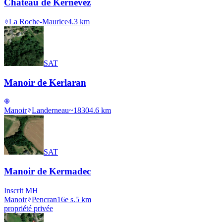
Château de Kernevez
La Roche-Maurice
4.3
km
SAT
Manoir de Kerlaran
Manoir
Landerneau
~1830
4.6
km
SAT
Manoir de Kermadec
Inscrit MH
Manoir
Pencran
16e s.
5
km
propriété privée