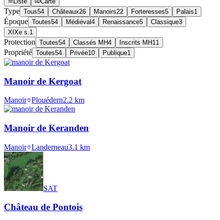
Liste
Carte
Type
Tous
54
Châteaux
26
Manoirs
22
Forteresses
5
Palais
1
Époque
Toutes
54
Médiéval
4
Renaissance
5
Classique
3
XIXe s.
1
Protection
Toutes
54
Classés MH
4
Inscrits MH
11
Propriété
Toutes
54
Privée
10
Publique
1
Manoir de Kergoat
Manoir
Plouédern
2.2
km
Manoir de Keranden
Manoir
Landerneau
3.1
km
SAT
Château de Pontois