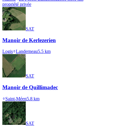
propriété privée
SAT
Manoir de Kerlezerien
Logis
Landerneau
5.5
km
SAT
Manoir de Quillimadec
Saint-Méen
5.8
km
SAT