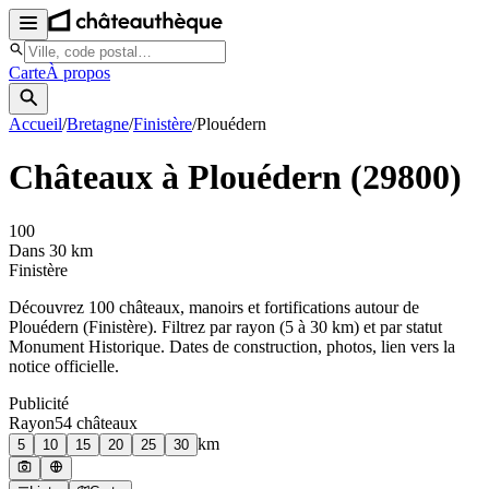
Carte
À propos
Accueil
/
Bretagne
/
Finistère
/
Plouédern
Châteaux à
Plouédern
(
29800
)
100
Dans 30 km
Finistère
Découvrez
100
château
x
, manoir
s
et fortifications autour de
Plouédern
(
Finistère
). Filtrez par rayon (5 à 30 km) et par statut
Monument Historique. Dates de construction, photos, lien vers la
notice officielle.
Publicité
Rayon
54
château
x
km
5
10
15
20
25
30