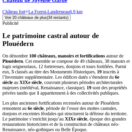
Château de Joyeuse Garde
Château fort
La Forest-Landerneau
6.9
km
Voir
20
château
x
de plus
(
34
restant
s
)
Publicité
Le patrimoine castral autour de
Plouédern
On dénombre
100 châteaux, manoirs et fortifications
autour de
Plouédern
. Cet ensemble se compose de 49 châteaux, 38 manoirs et
logis seigneuriaux, 12 forteresses, donjons et tours fortifiées. Parmi
eux,
5
classés au titre des Monuments Historiques,
19
inscrits à
l’Inventaire supplémentaire. Les édifices datés s’étendent du
6e
siècle
au
XIXe siècle
, couvrant plusieurs périodes architecturales
majeures (médiéval, Renaissance, classique).
19
sont des propriétés
privées tandis que
1
appartiennent à des collectivités publiques.
Les plus anciennes fortifications recensées autour de Plouédern
remontent au
6e siècle
, période de l’essor des mottes castrales,
donjons et enceintes féodales qui structurent la défense du territoire.
Le patrimoine s’enrichit jusqu’au
XIXe siècle
, époque des grandes
restaurations historicistes et de la construction de châteaux néo-
Renaissance, néo-gothiques ou Belle Époque.