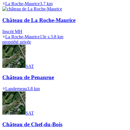
La Roche-Maurice
3.7
km
Château de La Roche-Maurice
Inscrit MH
La Roche-Maurice
13e s.
3.8
km
propriété privée
SAT
Château de Penanrue
Landerneau
3.8
km
SAT
Château de Chef-du-Bois