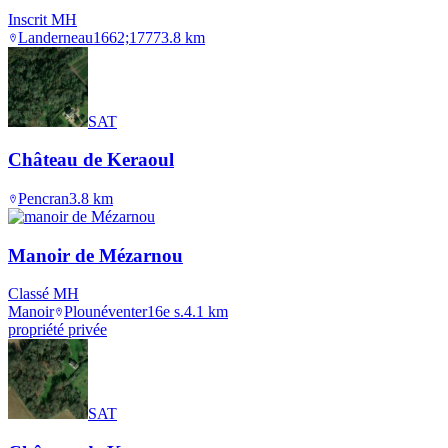
Inscrit MH
Landerneau
1662;1777
3.8
km
SAT
Château de Keraoul
Pencran
3.8
km
Manoir de Mézarnou
Classé MH
Manoir
Plounéventer
16e s.
4.1
km
propriété privée
SAT