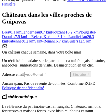
Finistère
.
Châteaux dans les villes proches de
Guipavas
Brest
8.1
km
Landerneau
9.7
km
Plouzané
16.2
km
Plougastel-
Daoulas
7.5
km
Le Relecq-Kerhuon
3.1
km
Landivisiau
26.3
km
Plabennec
8.2
km
Saint-Renan
16.7
km
Guilers
12.5
km
Un château chaque semaine, dans votre boîte mail
Un récit hebdomadaire sur le patrimoine castral français : histoire,
anecdotes, suggestions de visite. Désinscription en un clic.
Adresse email
S'inscrire
Aucun spam. Pas de revente de données. Conforme RGPD.
Politique de confidentialité
.
La référence du patrimoine castral français. Châteaux, manoirs,
forteresses et maisons fortes, avec histoire, photos et statut