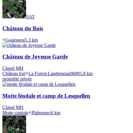
SAT
Château du Bois
Gouesnou
5.3
km
Château de Joyeuse Garde
Classé MH
Château fort
La Forest-Landerneau
0600
5.8
km
propriété privée
Motte féodale et camp de Lesquellen
Classé MH
Motte castrale
Plabennec
6
km