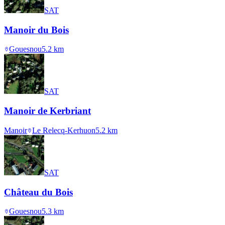
SAT
Manoir du Bois
Gouesnou
5.2
km
SAT
Manoir de Kerbriant
Manoir
Le Relecq-Kerhuon
5.2
km
SAT
Château du Bois
Gouesnou
5.3
km