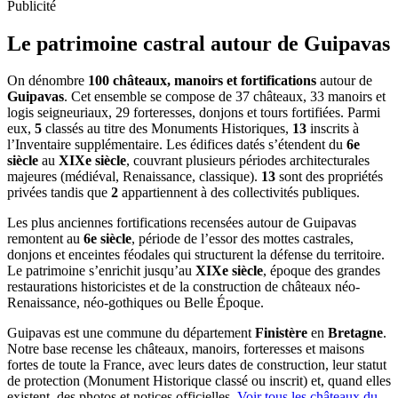
Publicité
Le patrimoine castral autour de
Guipavas
On dénombre
100 châteaux, manoirs et fortifications
autour de
Guipavas
. Cet ensemble se compose de 37 châteaux, 33 manoirs et
logis seigneuriaux, 29 forteresses, donjons et tours fortifiées. Parmi
eux,
5
classés au titre des Monuments Historiques,
13
inscrits à
l’Inventaire supplémentaire. Les édifices datés s’étendent du
6e
siècle
au
XIXe siècle
, couvrant plusieurs périodes architecturales
majeures (médiéval, Renaissance, classique).
13
sont des propriétés
privées tandis que
2
appartiennent à des collectivités publiques.
Les plus anciennes fortifications recensées autour de Guipavas
remontent au
6e siècle
, période de l’essor des mottes castrales,
donjons et enceintes féodales qui structurent la défense du territoire.
Le patrimoine s’enrichit jusqu’au
XIXe siècle
, époque des grandes
restaurations historicistes et de la construction de châteaux néo-
Renaissance, néo-gothiques ou Belle Époque.
Guipavas
est une commune du département
Finistère
en
Bretagne
.
Notre base recense les châteaux, manoirs, forteresses et maisons
fortes de toute la France, avec leurs dates de construction, leur statut
de protection (Monument Historique classé ou inscrit) et, quand elles
existent, des photos et notices officielles.
Voir tous les châteaux du