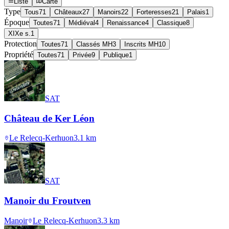
Liste
Carte
Type
Tous
71
Châteaux
27
Manoirs
22
Forteresses
21
Palais
1
Époque
Toutes
71
Médiéval
4
Renaissance
4
Classique
8
XIXe s.
1
Protection
Toutes
71
Classés MH
3
Inscrits MH
10
Propriété
Toutes
71
Privée
9
Publique
1
SAT
Château de Ker Léon
Le Relecq-Kerhuon
3.1
km
SAT
Manoir du Froutven
Manoir
Le Relecq-Kerhuon
3.3
km