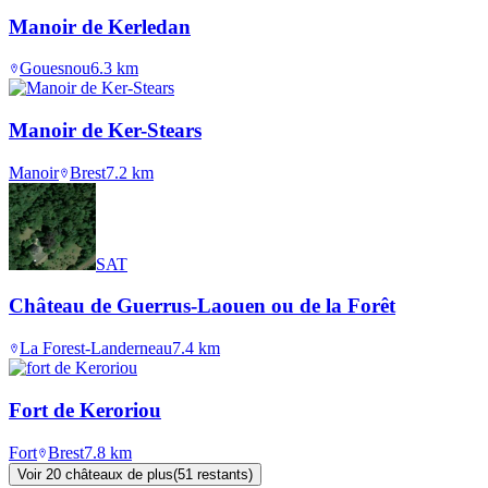
Manoir de Kerledan
Gouesnou
6.3
km
Manoir de Ker-Stears
Manoir
Brest
7.2
km
SAT
Château de Guerrus-Laouen ou de la Forêt
La Forest-Landerneau
7.4
km
Fort de Keroriou
Fort
Brest
7.8
km
Voir
20
château
x
de plus
(
51
restant
s
)