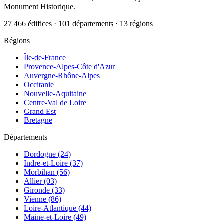
Monument Historique.
27 466 édifices · 101 départements · 13 régions
Régions
Île-de-France
Provence-Alpes-Côte d'Azur
Auvergne-Rhône-Alpes
Occitanie
Nouvelle-Aquitaine
Centre-Val de Loire
Grand Est
Bretagne
Départements
Dordogne (24)
Indre-et-Loire (37)
Morbihan (56)
Allier (03)
Gironde (33)
Vienne (86)
Loire-Atlantique (44)
Maine-et-Loire (49)