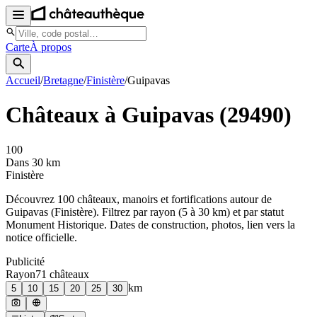
Carte
À propos
Accueil
/
Bretagne
/
Finistère
/
Guipavas
Châteaux à
Guipavas
(
29490
)
100
Dans 30 km
Finistère
Découvrez
100
château
x
, manoir
s
et fortifications autour de
Guipavas
(
Finistère
). Filtrez par rayon (5 à 30 km) et par statut
Monument Historique. Dates de construction, photos, lien vers la
notice officielle.
Publicité
Rayon
71
château
x
km
5
10
15
20
25
30