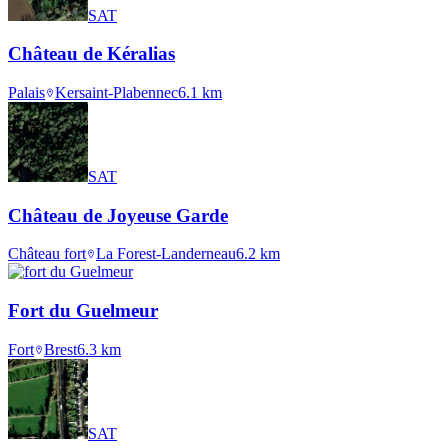
SAT
Château de Kéralias
Palais
Kersaint-Plabennec
6.1
km
SAT
Château de Joyeuse Garde
Château fort
La Forest-Landerneau
6.2
km
Fort du Guelmeur
Fort
Brest
6.3
km
SAT