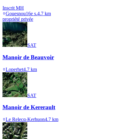
Inscrit MH
Gouesnou
16e s.
4.7
km
propriété privée
SAT
Manoir de Beauvoir
Loperhet
4.7
km
SAT
Manoir de Kererault
Le Relecq-Kerhuon
4.7
km