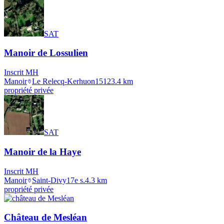
SAT
Manoir de Lossulien
Inscrit MH
Manoir
Le Relecq-Kerhuon
1512
3.4
km
propriété privée
SAT
Manoir de la Haye
Inscrit MH
Manoir
Saint-Divy
17e s.
4.3
km
propriété privée
Château de Mesléan