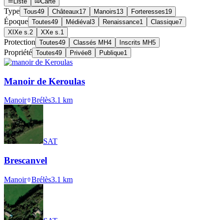
Liste
Carte
Type
Tous
49
Châteaux
17
Manoirs
13
Forteresses
19
Époque
Toutes
49
Médiéval
3
Renaissance
1
Classique
7
XIXe s.
2
XXe s.
1
Protection
Toutes
49
Classés MH
4
Inscrits MH
5
Propriété
Toutes
49
Privée
8
Publique
1
Manoir de Keroulas
Manoir
Brélès
3.1
km
SAT
Brescanvel
Manoir
Brélès
3.1
km