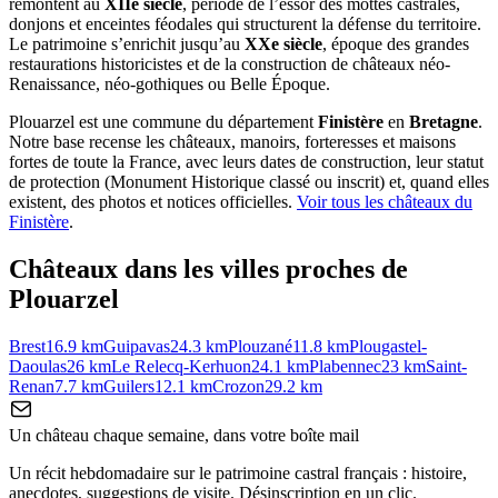
remontent au
XIIe siècle
, période de l’essor des mottes castrales,
donjons et enceintes féodales qui structurent la défense du territoire.
Le patrimoine s’enrichit jusqu’au
XXe siècle
, époque des grandes
restaurations historicistes et de la construction de châteaux néo-
Renaissance, néo-gothiques ou Belle Époque.
Plouarzel
est une commune du département
Finistère
en
Bretagne
.
Notre base recense les châteaux, manoirs, forteresses et maisons
fortes de toute la France, avec leurs dates de construction, leur statut
de protection (Monument Historique classé ou inscrit) et, quand elles
existent, des photos et notices officielles.
Voir tous les châteaux du
Finistère
.
Châteaux dans les villes proches de
Plouarzel
Brest
16.9
km
Guipavas
24.3
km
Plouzané
11.8
km
Plougastel-
Daoulas
26
km
Le Relecq-Kerhuon
24.1
km
Plabennec
23
km
Saint-
Renan
7.7
km
Guilers
12.1
km
Crozon
29.2
km
Un château chaque semaine, dans votre boîte mail
Un récit hebdomadaire sur le patrimoine castral français : histoire,
anecdotes, suggestions de visite. Désinscription en un clic.