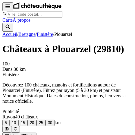
Carte
À propos
Accueil
/
Bretagne
/
Finistère
/
Plouarzel
Châteaux à
Plouarzel
(
29810
)
100
Dans 30 km
Finistère
Découvrez
100
château
x
, manoir
s
et fortifications autour de
Plouarzel
(
Finistère
). Filtrez par rayon (5 à 30 km) et par statut
Monument Historique. Dates de construction, photos, lien vers la
notice officielle.
Publicité
Rayon
49
château
x
km
5
10
15
20
25
30