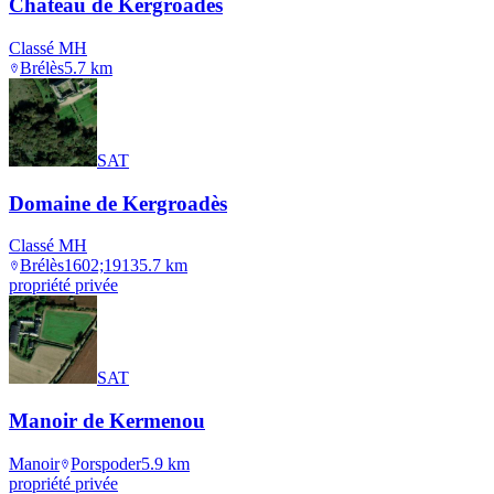
Château de Kergroadès
Classé MH
Brélès
5.7
km
SAT
Domaine de Kergroadès
Classé MH
Brélès
1602;1913
5.7
km
propriété privée
SAT
Manoir de Kermenou
Manoir
Porspoder
5.9
km
propriété privée