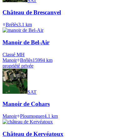
SAT
Château de Brescanvel
Brélès
3.1
km
Manoir de Bel-Air
Classé MH
Manoir
Brélès
1599
4
km
propriété privée
SAT
Manoir de Cohars
Manoir
Ploumoguer
4.1
km
Château de Kervéatoux