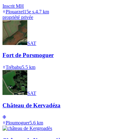
Inscrit MH
Plouarzel
15e s.
4.7
km
propriété privée
SAT
Fort de Porsmoguer
Trébabu
5.5
km
SAT
Château de Kervadéza
Ploumoguer
5.6
km