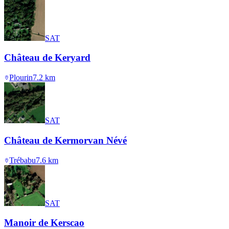
SAT
Château de Keryard
Plourin
7.2
km
SAT
Château de Kermorvan Névé
Trébabu
7.6
km
SAT
Manoir de Kerscao