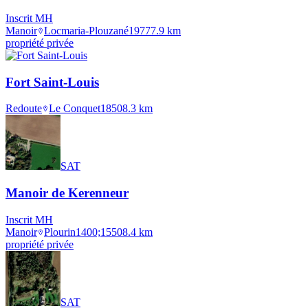
Inscrit MH
Manoir
Locmaria-Plouzané
1977
7.9
km
propriété privée
Fort Saint-Louis
Redoute
Le Conquet
1850
8.3
km
SAT
Manoir de Kerenneur
Inscrit MH
Manoir
Plourin
1400;1550
8.4
km
propriété privée
SAT