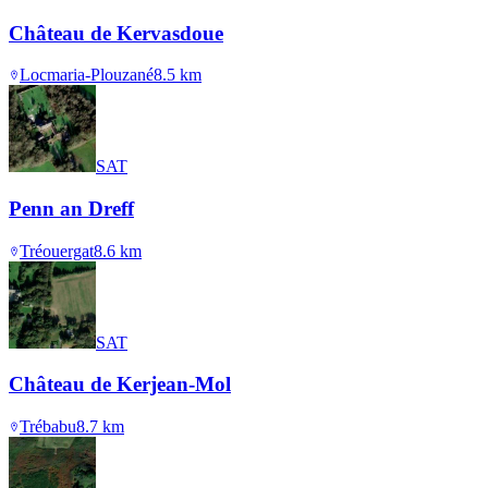
Château de Kervasdoue
Locmaria-Plouzané
8.5
km
SAT
Penn an Dreff
Tréouergat
8.6
km
SAT
Château de Kerjean-Mol
Trébabu
8.7
km