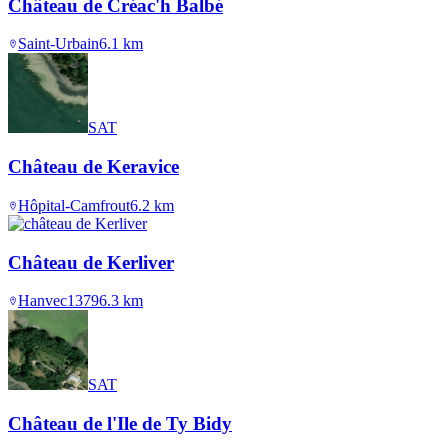
Château de Créac'h Balbé
Saint-Urbain
6.1
km
SAT
Château de Keravice
Hôpital-Camfrout
6.2
km
Château de Kerliver
Hanvec
1379
6.3
km
SAT
Château de l'Ile de Ty Bidy