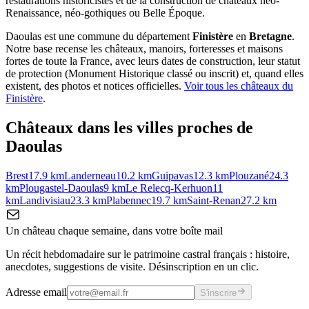
restaurations historicistes et de la construction de châteaux néo-
Renaissance, néo-gothiques ou Belle Époque.
Daoulas
est une commune du département
Finistère
en
Bretagne
.
Notre base recense les châteaux, manoirs, forteresses et maisons
fortes de toute la France, avec leurs dates de construction, leur statut
de protection (Monument Historique classé ou inscrit) et, quand elles
existent, des photos et notices officielles.
Voir tous les châteaux du
Finistère
.
Châteaux dans les villes proches de
Daoulas
Brest
17.9
km
Landerneau
10.2
km
Guipavas
12.3
km
Plouzané
24.3
km
Plougastel-Daoulas
9
km
Le Relecq-Kerhuon
11
km
Landivisiau
23.3
km
Plabennec
19.7
km
Saint-Renan
27.2
km
Un château chaque semaine, dans votre boîte mail
Un récit hebdomadaire sur le patrimoine castral français : histoire,
anecdotes, suggestions de visite. Désinscription en un clic.
Adresse email
S'inscrire