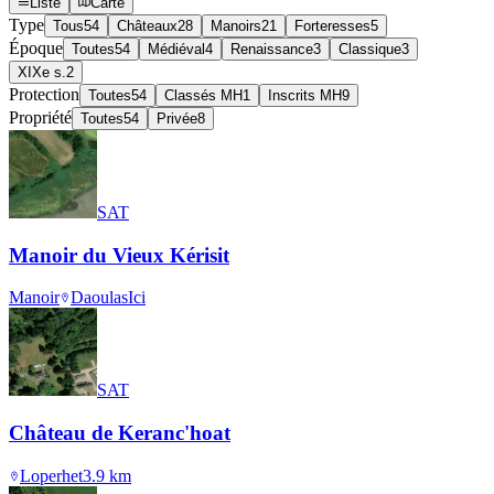
Liste
Carte
Type
Tous
54
Châteaux
28
Manoirs
21
Forteresses
5
Époque
Toutes
54
Médiéval
4
Renaissance
3
Classique
3
XIXe s.
2
Protection
Toutes
54
Classés MH
1
Inscrits MH
9
Propriété
Toutes
54
Privée
8
SAT
Manoir du Vieux Kérisit
Manoir
Daoulas
Ici
SAT
Château de Keranc'hoat
Loperhet
3.9
km