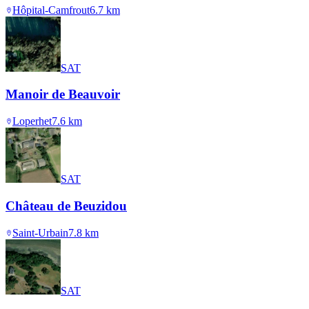
Hôpital-Camfrout
6.7
km
SAT
Manoir de Beauvoir
Loperhet
7.6
km
SAT
Château de Beuzidou
Saint-Urbain
7.8
km
SAT