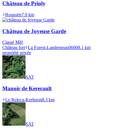
Château de Prioly
Rosnoën
7.9
km
Château de Joyeuse Garde
Classé MH
Château fort
La Forest-Landerneau
0600
8.1
km
propriété privée
SAT
Manoir de Kererault
Le Relecq-Kerhuon
8.3
km
SAT