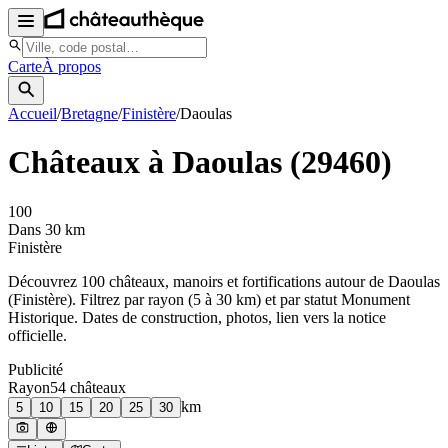
Carte
À propos
Accueil
/
Bretagne
/
Finistère
/
Daoulas
Châteaux à
Daoulas
(
29460
)
100
Dans 30 km
Finistère
Découvrez
100
château
x
, manoir
s
et fortifications autour de
Daoulas
(
Finistère
). Filtrez par rayon (5 à 30 km) et par statut Monument
Historique. Dates de construction, photos, lien vers la notice
officielle.
Publicité
Rayon
54
château
x
km
5
10
15
20
25
30