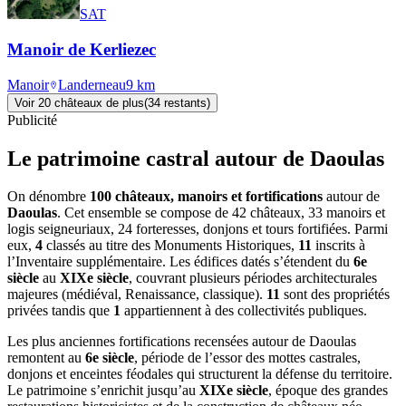
SAT
Manoir de Kerliezec
Manoir
Landerneau
9
km
Voir
20
château
x
de plus
(
34
restant
s
)
Publicité
Le patrimoine castral autour de
Daoulas
On dénombre
100 châteaux, manoirs et fortifications
autour de
Daoulas
. Cet ensemble se compose de 42 châteaux, 33 manoirs et
logis seigneuriaux, 24 forteresses, donjons et tours fortifiées. Parmi
eux,
4
classés au titre des Monuments Historiques,
11
inscrits à
l’Inventaire supplémentaire. Les édifices datés s’étendent du
6e
siècle
au
XIXe siècle
, couvrant plusieurs périodes architecturales
majeures (médiéval, Renaissance, classique).
11
sont des propriétés
privées tandis que
1
appartiennent à des collectivités publiques.
Les plus anciennes fortifications recensées autour de Daoulas
remontent au
6e siècle
, période de l’essor des mottes castrales,
donjons et enceintes féodales qui structurent la défense du territoire.
Le patrimoine s’enrichit jusqu’au
XIXe siècle
, époque des grandes