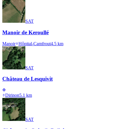
SAT
Manoir de Keroullé
Manoir
Hôpital-Camfrout
4.5
km
SAT
Château de Lesquivit
Dirinon
5.1
km
SAT