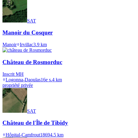
SAT
Manoir du Cosquer
Manoir
Irvillac
3.9
km
Château de Rosmorduc
Inscrit MH
Logonna-Daoulas
16e s.
4
km
propriété privée
SAT
Château de l'Île de Tibidy
Hôpital-Camfrout
1869
4.5
km