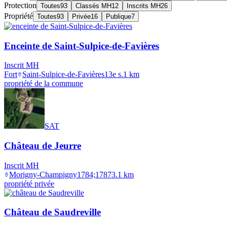
Protection
Toutes
93
Classés MH
12
Inscrits MH
26
Propriété
Toutes
93
Privée
16
Publique
7
Enceinte de Saint-Sulpice-de-Favières
Inscrit MH
Fort
Saint-Sulpice-de-Favières
13e s.
1
km
propriété de la commune
SAT
Château de Jeurre
Inscrit MH
Morigny-Champigny
1784;1787
3.1
km
propriété privée
Château de Saudreville