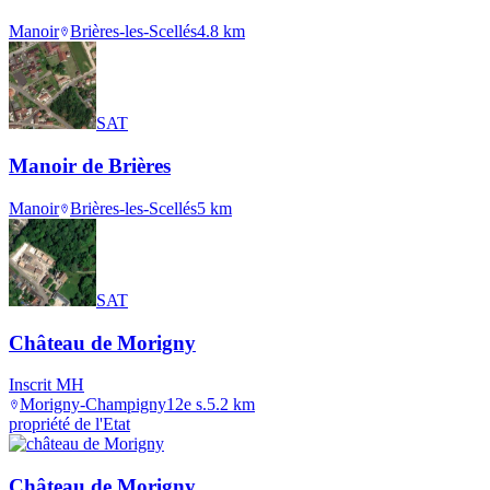
Manoir
Brières-les-Scellés
4.8
km
SAT
Manoir de Brières
Manoir
Brières-les-Scellés
5
km
SAT
Château de Morigny
Inscrit MH
Morigny-Champigny
12e s.
5.2
km
propriété de l'Etat
Château de Morigny