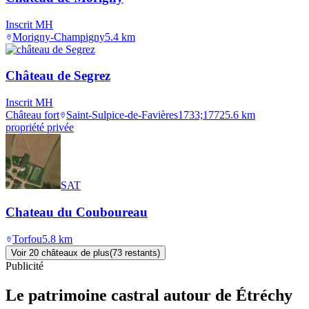
Inscrit MH
Morigny-Champigny
5.4
km
Château de Segrez
Inscrit MH
Château fort
Saint-Sulpice-de-Favières
1733;1772
5.6
km
propriété privée
SAT
Chateau du Couboureau
Torfou
5.8
km
Voir
20
château
x
de plus
(
73
restant
s
)
Publicité
Le patrimoine castral autour de
Étréchy