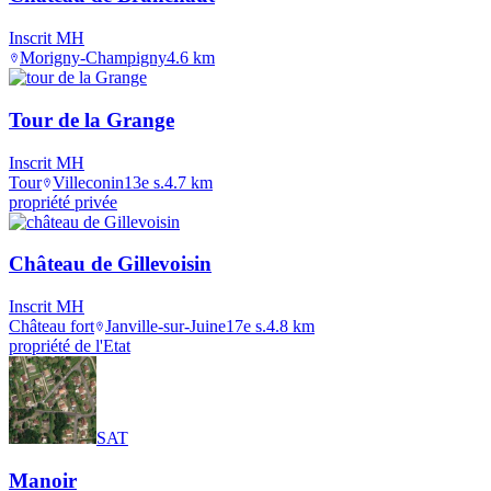
Inscrit MH
Morigny-Champigny
4.6
km
Tour de la Grange
Inscrit MH
Tour
Villeconin
13e s.
4.7
km
propriété privée
Château de Gillevoisin
Inscrit MH
Château fort
Janville-sur-Juine
17e s.
4.8
km
propriété de l'Etat
SAT
Manoir