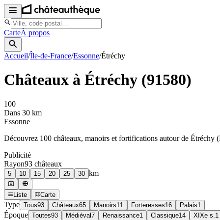
Carte
À propos
Accueil
/
Île-de-France
/
Essonne
/
Étréchy
Châteaux à
Étréchy
(
91580
)
100
Dans 30 km
Essonne
Découvrez
100
château
x
, manoir
s
et fortifications autour de
Étréchy
(
Publicité
Rayon
93
château
x
km
5
10
15
20
25
30
Liste
Carte
Type
Tous
93
Châteaux
65
Manoirs
11
Forteresses
16
Palais
1
Époque
Toutes
93
Médiéval
7
Renaissance
1
Classique
14
XIXe s.
1