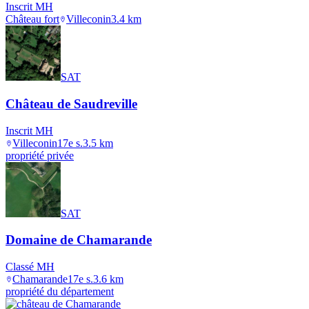
Inscrit MH
Château fort
Villeconin
3.4
km
SAT
Château de Saudreville
Inscrit MH
Villeconin
17e s.
3.5
km
propriété privée
SAT
Domaine de Chamarande
Classé MH
Chamarande
17e s.
3.6
km
propriété du département