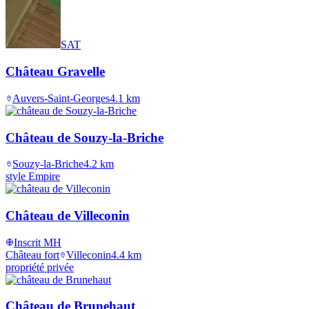
SAT
Château Gravelle
Auvers-Saint-Georges
4.1
km
Château de Souzy-la-Briche
Souzy-la-Briche
4.2
km
style Empire
Château de Villeconin
Inscrit MH
Château fort
Villeconin
4.4
km
propriété privée
Château de Brunehaut