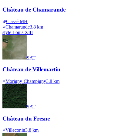
Château de Chamarande
Classé MH
Chamarande
3.8
km
style Louis XIII
SAT
Château de Villemartin
Morigny-Champigny
3.8
km
SAT
Château du Fresne
Villeconin
3.8
km