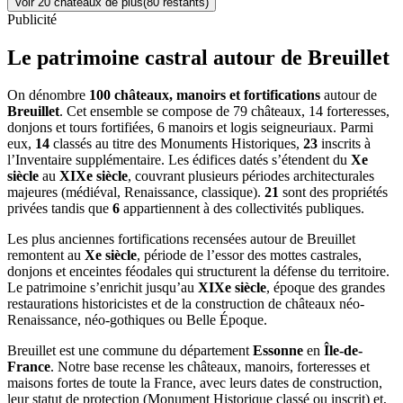
Voir
20
château
x
de plus
(
80
restant
s
)
Publicité
Le patrimoine castral autour de
Breuillet
On dénombre
100 châteaux, manoirs et fortifications
autour de
Breuillet
. Cet ensemble se compose de 79 châteaux, 14 forteresses,
donjons et tours fortifiées, 6 manoirs et logis seigneuriaux. Parmi
eux,
14
classés au titre des Monuments Historiques,
23
inscrits à
l’Inventaire supplémentaire. Les édifices datés s’étendent du
Xe
siècle
au
XIXe siècle
, couvrant plusieurs périodes architecturales
majeures (médiéval, Renaissance, classique).
21
sont des propriétés
privées tandis que
6
appartiennent à des collectivités publiques.
Les plus anciennes fortifications recensées autour de Breuillet
remontent au
Xe siècle
, période de l’essor des mottes castrales,
donjons et enceintes féodales qui structurent la défense du territoire.
Le patrimoine s’enrichit jusqu’au
XIXe siècle
, époque des grandes
restaurations historicistes et de la construction de châteaux néo-
Renaissance, néo-gothiques ou Belle Époque.
Breuillet
est une commune du département
Essonne
en
Île-de-
France
. Notre base recense les châteaux, manoirs, forteresses et
maisons fortes de toute la France, avec leurs dates de construction,
leur statut de protection (Monument Historique classé ou inscrit) et,