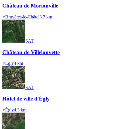
Château de Morionville
Bruyères-le-Châtel
3.7
km
SAT
Château de Villelouvette
Égly
4
km
SAT
Hôtel de ville d'Égly
Égly
4.3
km