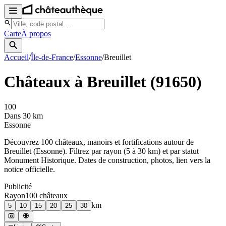
Carte
À propos
Accueil
/
Île-de-France
/
Essonne
/
Breuillet
Châteaux à
Breuillet
(
91650
)
100
Dans 30 km
Essonne
Découvrez
100
château
x
, manoir
s
et fortifications autour de
Breuillet
(
Essonne
). Filtrez par rayon (5 à 30 km) et par statut
Monument Historique. Dates de construction, photos, lien vers la
notice officielle.
Publicité
Rayon
100
château
x
km
5
10
15
20
25
30