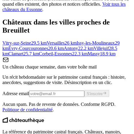
quand elles existent, des photos et notices officielles.
Voir tous les
châteaux du
Essonne
.
Châteaux dans les villes proches de
Breuillet
Vitry-sur-Seine
29.5
km
Versailles
26
km
Issy-les-Moulineaux
29
km
Évry-Courcouronnes
20.6
km
Antony
22.2
km
Villejuif
28.5
km
Clamart
25.7
km
Corbeil-Essonnes
22.3
km
Massy
18.9
km
Un château chaque semaine, dans votre boîte mail
Un récit hebdomadaire sur le patrimoine castral français : histoire,
anecdotes, suggestions de visite. Désinscription en un clic.
Adresse email
S'inscrire
Aucun spam. Pas de revente de données. Conforme RGPD.
Politique de confidentialité
.
La référence du patrimoine castral français. Châteaux, manoirs,