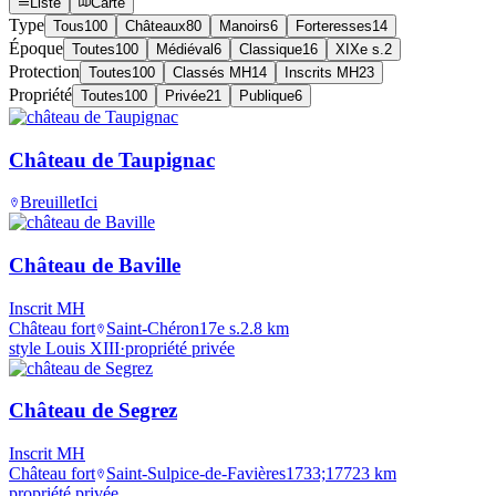
Liste
Carte
Type
Tous
100
Châteaux
80
Manoirs
6
Forteresses
14
Époque
Toutes
100
Médiéval
6
Classique
16
XIXe s.
2
Protection
Toutes
100
Classés MH
14
Inscrits MH
23
Propriété
Toutes
100
Privée
21
Publique
6
Château de Taupignac
Breuillet
Ici
Château de Baville
Inscrit MH
Château fort
Saint-Chéron
17e s.
2.8
km
style Louis XIII
·
propriété privée
Château de Segrez
Inscrit MH
Château fort
Saint-Sulpice-de-Favières
1733;1772
3
km
propriété privée