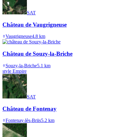
SAT
Château de Vaugrigneuse
Vaugrigneuse
4.8
km
Château de Souzy-la-Briche
Souzy-la-Briche
5.1
km
style Empire
SAT
Château de Fontenay
Fontenay-lès-Briis
5.2
km