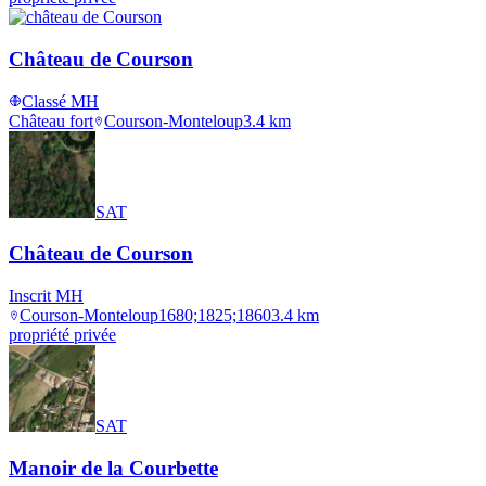
Château de Courson
Classé MH
Château fort
Courson-Monteloup
3.4
km
SAT
Château de Courson
Inscrit MH
Courson-Monteloup
1680;1825;1860
3.4
km
propriété privée
SAT
Manoir de la Courbette