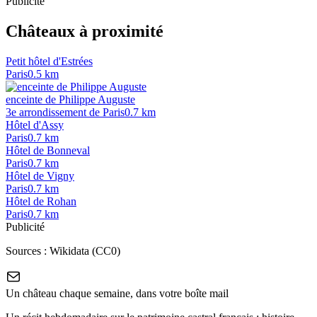
Publicité
Châteaux à proximité
Petit hôtel d'Estrées
Paris
0.5
km
enceinte de Philippe Auguste
3e arrondissement de Paris
0.7
km
Hôtel d'Assy
Paris
0.7
km
Hôtel de Bonneval
Paris
0.7
km
Hôtel de Vigny
Paris
0.7
km
Hôtel de Rohan
Paris
0.7
km
Publicité
Sources :
Wikidata (CC0)
Un château chaque semaine, dans votre boîte mail