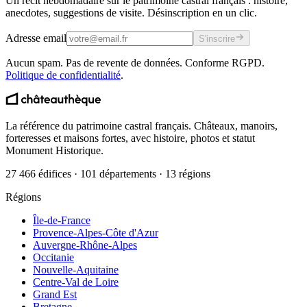
Un récit hebdomadaire sur le patrimoine castral français : histoire,
anecdotes, suggestions de visite. Désinscription en un clic.
Adresse email
S'inscrire
Aucun spam. Pas de revente de données. Conforme RGPD.
Politique de confidentialité
.
La référence du patrimoine castral français. Châteaux, manoirs,
forteresses et maisons fortes, avec histoire, photos et statut
Monument Historique.
27 466 édifices · 101 départements · 13 régions
Régions
Île-de-France
Provence-Alpes-Côte d'Azur
Auvergne-Rhône-Alpes
Occitanie
Nouvelle-Aquitaine
Centre-Val de Loire
Grand Est
Bretagne