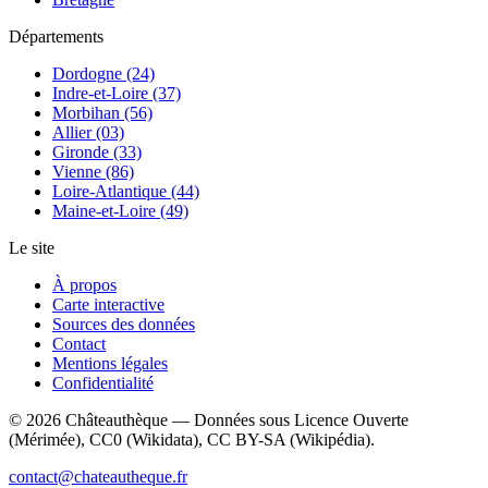
Départements
Dordogne (24)
Indre-et-Loire (37)
Morbihan (56)
Allier (03)
Gironde (33)
Vienne (86)
Loire-Atlantique (44)
Maine-et-Loire (49)
Le site
À propos
Carte interactive
Sources des données
Contact
Mentions légales
Confidentialité
©
2026
Châteauthèque — Données sous Licence Ouverte
(Mérimée), CC0 (Wikidata), CC BY-SA (Wikipédia).
contact@chateautheque.fr