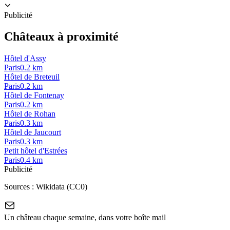
Publicité
Châteaux à proximité
Hôtel d'Assy
Paris
0.2
km
Hôtel de Breteuil
Paris
0.2
km
Hôtel de Fontenay
Paris
0.2
km
Hôtel de Rohan
Paris
0.3
km
Hôtel de Jaucourt
Paris
0.3
km
Petit hôtel d'Estrées
Paris
0.4
km
Publicité
Sources :
Wikidata (CC0)
Un château chaque semaine, dans votre boîte mail