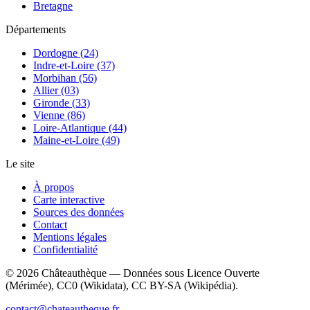
Bretagne
Départements
Dordogne (24)
Indre-et-Loire (37)
Morbihan (56)
Allier (03)
Gironde (33)
Vienne (86)
Loire-Atlantique (44)
Maine-et-Loire (49)
Le site
À propos
Carte interactive
Sources des données
Contact
Mentions légales
Confidentialité
©
2026
Châteauthèque — Données sous Licence Ouverte
(Mérimée), CC0 (Wikidata), CC BY-SA (Wikipédia).
contact@chateautheque.fr