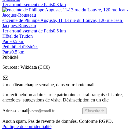
1er arrondissement de Paris
0.3
km
enceinte de Philippe Auguste, 11-13 rue du Louvre, 120 rue Jean-
Jacques-Rousseau
1er arrondissement de Paris
0.5
km
Hôtel de Trudon
Paris
0.5
km
Petit hôtel d'Estrées
Paris
0.5
km
Publicité
Sources :
Wikidata (CC0)
Un château chaque semaine, dans votre boîte mail
Un récit hebdomadaire sur le patrimoine castral français : histoire,
anecdotes, suggestions de visite. Désinscription en un clic.
Adresse email
S'inscrire
Aucun spam. Pas de revente de données. Conforme RGPD.
Politique de confidentialité
.