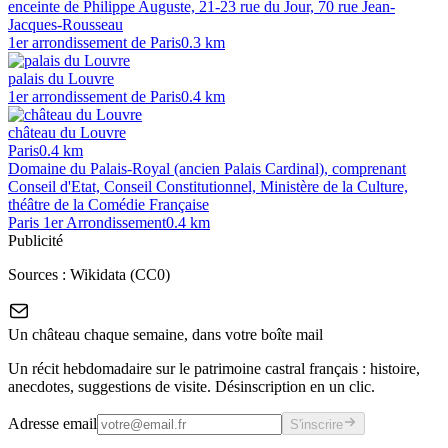
enceinte de Philippe Auguste, 21-23 rue du Jour, 70 rue Jean-
Jacques-Rousseau
1er arrondissement de Paris
0.3
km
palais du Louvre
1er arrondissement de Paris
0.4
km
château du Louvre
Paris
0.4
km
Domaine du Palais-Royal (ancien Palais Cardinal), comprenant
Conseil d'Etat, Conseil Constitutionnel, Ministère de la Culture,
théâtre de la Comédie Française
Paris 1er Arrondissement
0.4
km
Publicité
Sources :
Wikidata (CC0)
Un château chaque semaine, dans votre boîte mail
Un récit hebdomadaire sur le patrimoine castral français : histoire,
anecdotes, suggestions de visite. Désinscription en un clic.
Adresse email
S'inscrire