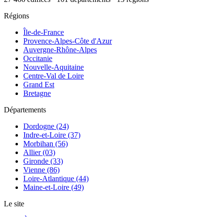
Régions
Île-de-France
Provence-Alpes-Côte d'Azur
Auvergne-Rhône-Alpes
Occitanie
Nouvelle-Aquitaine
Centre-Val de Loire
Grand Est
Bretagne
Départements
Dordogne (24)
Indre-et-Loire (37)
Morbihan (56)
Allier (03)
Gironde (33)
Vienne (86)
Loire-Atlantique (44)
Maine-et-Loire (49)
Le site