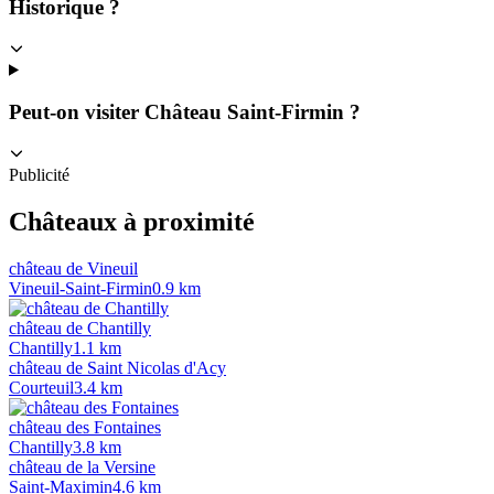
Historique ?
Peut-on visiter Château Saint-Firmin ?
Publicité
Châteaux à proximité
château de Vineuil
Vineuil-Saint-Firmin
0.9
km
château de Chantilly
Chantilly
1.1
km
château de Saint Nicolas d'Acy
Courteuil
3.4
km
château des Fontaines
Chantilly
3.8
km
château de la Versine
Saint-Maximin
4.6
km