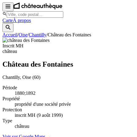
Carte
À propos
Accueil
/
Oise
/
Chantilly
/
Château des Fontaines
Inscrit MH
château
Château des Fontaines
Chantilly
, Oise
(60)
Période
1880;1892
Propriété
propriété d'une société privée
Protection
inscrit MH (9 août 1999)
Type
château
Voir sur Google Maps →