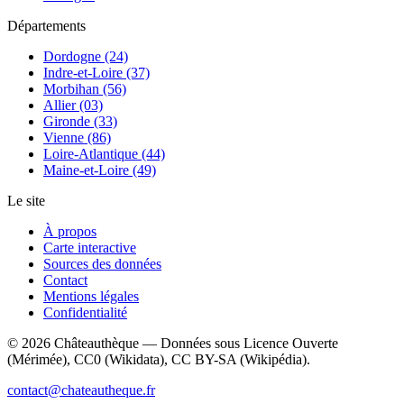
Départements
Dordogne (24)
Indre-et-Loire (37)
Morbihan (56)
Allier (03)
Gironde (33)
Vienne (86)
Loire-Atlantique (44)
Maine-et-Loire (49)
Le site
À propos
Carte interactive
Sources des données
Contact
Mentions légales
Confidentialité
©
2026
Châteauthèque — Données sous Licence Ouverte
(Mérimée), CC0 (Wikidata), CC BY-SA (Wikipédia).
contact@chateautheque.fr