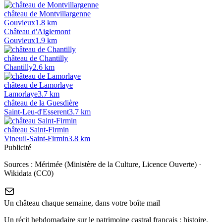
château de Montvillargenne
Gouvieux
1.8
km
Château d'Aiglemont
Gouvieux
1.9
km
château de Chantilly
Chantilly
2.6
km
château de Lamorlaye
Lamorlaye
3.7
km
château de la Guesdière
Saint-Leu-d'Esserent
3.7
km
château Saint-Firmin
Vineuil-Saint-Firmin
3.8
km
Publicité
Sources :
Mérimée (Ministère de la Culture, Licence Ouverte)
·
Wikidata (CC0)
Un château chaque semaine, dans votre boîte mail
Un récit hebdomadaire sur le patrimoine castral français : histoire,