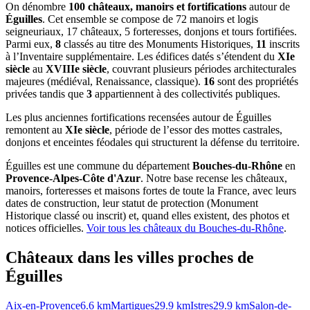
On dénombre
100 châteaux, manoirs et fortifications
autour de
Éguilles
. Cet ensemble se compose de 72 manoirs et logis
seigneuriaux, 17 châteaux, 5 forteresses, donjons et tours fortifiées.
Parmi eux,
8
classés au titre des Monuments Historiques,
11
inscrits
à l’Inventaire supplémentaire. Les édifices datés s’étendent du
XIe
siècle
au
XVIIIe siècle
, couvrant plusieurs périodes architecturales
majeures (médiéval, Renaissance, classique).
16
sont des propriétés
privées tandis que
3
appartiennent à des collectivités publiques.
Les plus anciennes fortifications recensées autour de Éguilles
remontent au
XIe siècle
, période de l’essor des mottes castrales,
donjons et enceintes féodales qui structurent la défense du territoire.
Éguilles
est une commune du département
Bouches-du-Rhône
en
Provence-Alpes-Côte d'Azur
. Notre base recense les châteaux,
manoirs, forteresses et maisons fortes de toute la France, avec leurs
dates de construction, leur statut de protection (Monument
Historique classé ou inscrit) et, quand elles existent, des photos et
notices officielles.
Voir tous les châteaux du
Bouches-du-Rhône
.
Châteaux dans les villes proches de
Éguilles
Aix-en-Provence
6.6
km
Martigues
29.9
km
Istres
29.9
km
Salon-de-