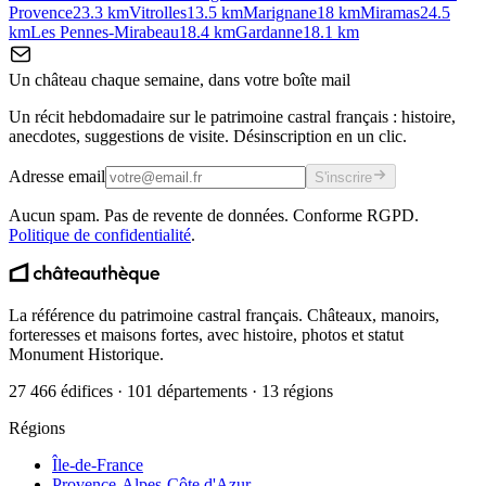
Provence
23.3
km
Vitrolles
13.5
km
Marignane
18
km
Miramas
24.5
km
Les Pennes-Mirabeau
18.4
km
Gardanne
18.1
km
Un château chaque semaine, dans votre boîte mail
Un récit hebdomadaire sur le patrimoine castral français : histoire,
anecdotes, suggestions de visite. Désinscription en un clic.
Adresse email
S'inscrire
Aucun spam. Pas de revente de données. Conforme RGPD.
Politique de confidentialité
.
La référence du patrimoine castral français. Châteaux, manoirs,
forteresses et maisons fortes, avec histoire, photos et statut
Monument Historique.
27 466 édifices · 101 départements · 13 régions
Régions
Île-de-France
Provence-Alpes-Côte d'Azur