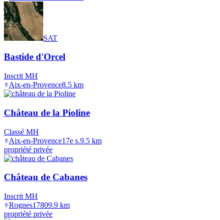
SAT
Bastide d'Orcel
Inscrit MH
Aix-en-Provence
8.5
km
Château de la Pioline
Classé MH
Aix-en-Provence
17e s.
9.5
km
propriété privée
Château de Cabanes
Inscrit MH
Rognes
1780
9.9
km
propriété privée