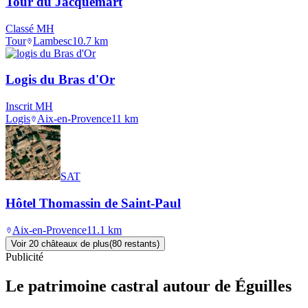
Tour du Jacquemart
Classé MH
Tour
Lambesc
10.7
km
Logis du Bras d'Or
Inscrit MH
Logis
Aix-en-Provence
11
km
SAT
Hôtel Thomassin de Saint-Paul
Aix-en-Provence
11.1
km
Voir
20
château
x
de plus
(
80
restant
s
)
Publicité
Le patrimoine castral autour de
Éguilles