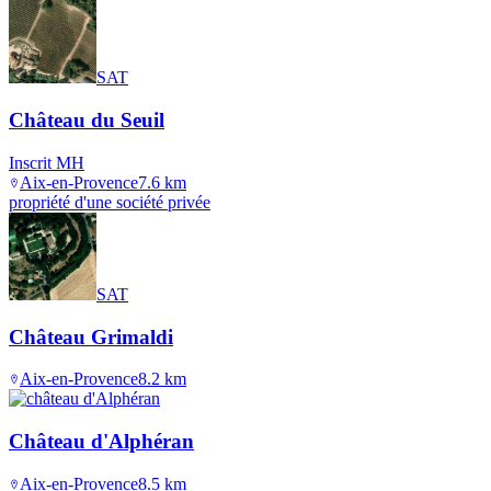
SAT
Château du Seuil
Inscrit MH
Aix-en-Provence
7.6
km
propriété d'une société privée
SAT
Château Grimaldi
Aix-en-Provence
8.2
km
Château d'Alphéran
Aix-en-Provence
8.5
km