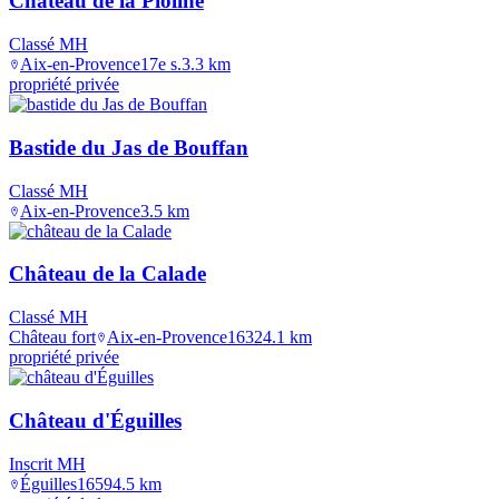
Château de la Pioline
Classé MH
Aix-en-Provence
17e s.
3.3
km
propriété privée
Bastide du Jas de Bouffan
Classé MH
Aix-en-Provence
3.5
km
Château de la Calade
Classé MH
Château fort
Aix-en-Provence
1632
4.1
km
propriété privée
Château d'Éguilles
Inscrit MH
Éguilles
1659
4.5
km