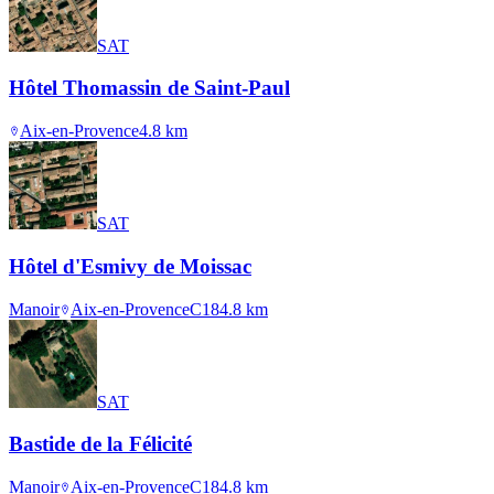
SAT
Hôtel Thomassin de Saint-Paul
Aix-en-Provence
4.8
km
SAT
Hôtel d'Esmivy de Moissac
Manoir
Aix-en-Provence
C18
4.8
km
SAT
Bastide de la Félicité
Manoir
Aix-en-Provence
C18
4.8
km