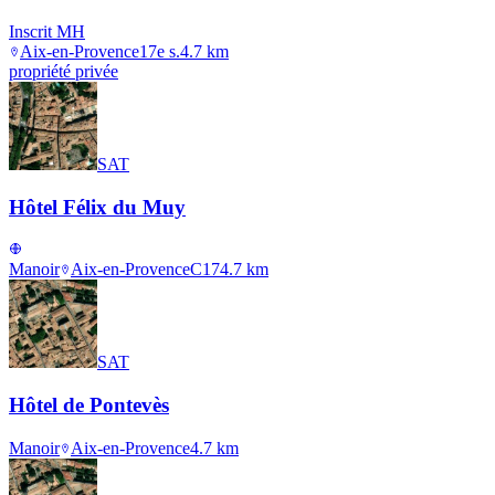
Inscrit MH
Aix-en-Provence
17e s.
4.7
km
propriété privée
SAT
Hôtel Félix du Muy
Manoir
Aix-en-Provence
C17
4.7
km
SAT
Hôtel de Pontevès
Manoir
Aix-en-Provence
4.7
km