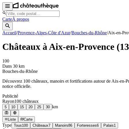
Carte
À propos
Accueil
/
Provence-Alpes-Côte d'Azur
/
Bouches-du-Rhône
/
Aix-en-Pro
Châteaux à
Aix-en-Provence
(
13
100
Dans 30 km
Bouches-du-Rhône
Découvrez
100
château
x
, manoir
s
et fortifications autour de
Aix-en-P
notice officielle.
Publicité
Rayon
100
château
x
km
5
10
15
20
25
30
Liste
Carte
Type
Tous
100
Châteaux
7
Manoirs
86
Forteresses
6
Palais
1