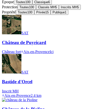
Époque
Toutes
100
Classique
6
Protection
Toutes
100
Classés MH
5
Inscrits MH
5
Propriété
Toutes
100
Privée
15
Publique
1
SAT
Château de Puyricard
Château fort
Aix-en-Provence
Ici
SAT
Bastide d'Orcel
Inscrit MH
Aix-en-Provence
2.4
km