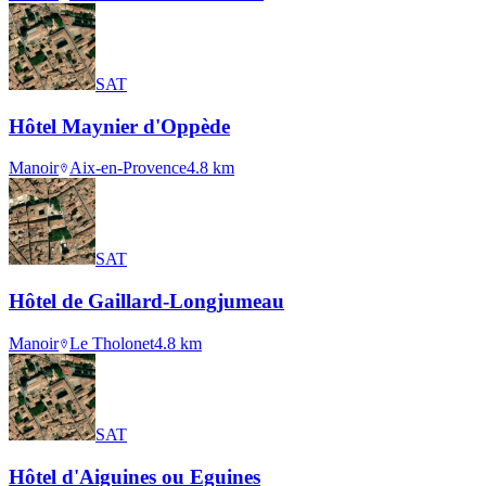
SAT
Hôtel Maynier d'Oppède
Manoir
Aix-en-Provence
4.8
km
SAT
Hôtel de Gaillard-Longjumeau
Manoir
Le Tholonet
4.8
km
SAT
Hôtel d'Aiguines ou Eguines