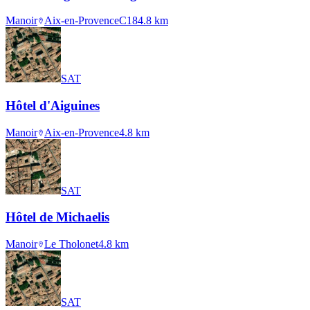
Manoir
Aix-en-Provence
C18
4.8
km
SAT
Hôtel d'Aiguines
Manoir
Aix-en-Provence
4.8
km
SAT
Hôtel de Michaelis
Manoir
Le Tholonet
4.8
km
SAT