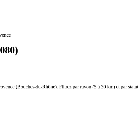
vence
080
)
rovence
(
Bouches-du-Rhône
). Filtrez par rayon (5 à 30 km) et par sta