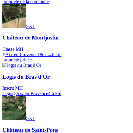
propriété de la commune
SAT
Château de Montjustin
Classé MH
Aix-en-Provence
18e s.
4.6
km
propriété privée
Logis du Bras d'Or
Inscrit MH
Logis
Aix-en-Provence
4.6
km
SAT
Château de Saint-Pons