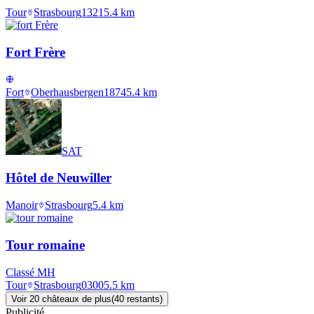
Tour
Strasbourg
1321
5.4
km
Fort Frère
Fort
Oberhausbergen
1874
5.4
km
SAT
Hôtel de Neuwiller
Manoir
Strasbourg
5.4
km
Tour romaine
Classé MH
Tour
Strasbourg
0300
5.5
km
Voir
20
château
x
de plus
(
40
restant
s
)
Publicité