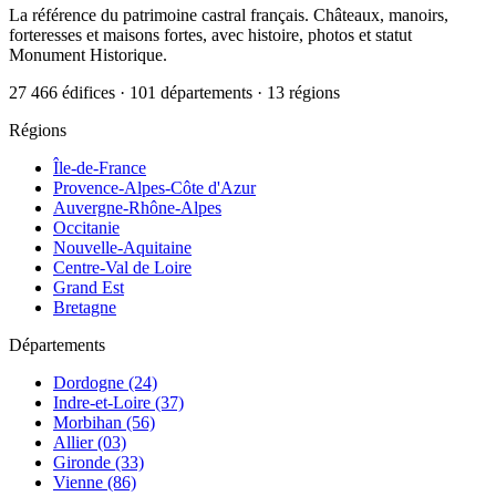
La référence du patrimoine castral français. Châteaux, manoirs,
forteresses et maisons fortes, avec histoire, photos et statut
Monument Historique.
27 466 édifices · 101 départements · 13 régions
Régions
Île-de-France
Provence-Alpes-Côte d'Azur
Auvergne-Rhône-Alpes
Occitanie
Nouvelle-Aquitaine
Centre-Val de Loire
Grand Est
Bretagne
Départements
Dordogne (24)
Indre-et-Loire (37)
Morbihan (56)
Allier (03)
Gironde (33)
Vienne (86)