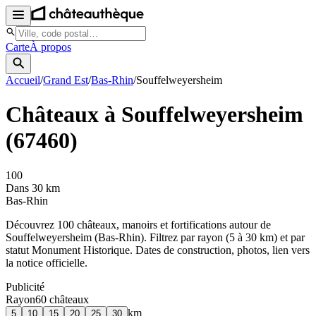
Carte
À propos
Accueil
/
Grand Est
/
Bas-Rhin
/
Souffelweyersheim
Châteaux à
Souffelweyersheim
(
67460
)
100
Dans 30 km
Bas-Rhin
Découvrez
100
château
x
, manoir
s
et fortifications autour de
Souffelweyersheim
(
Bas-Rhin
). Filtrez par rayon (5 à 30 km) et par
statut Monument Historique. Dates de construction, photos, lien vers
la notice officielle.
Publicité
Rayon
60
château
x
km
5
10
15
20
25
30