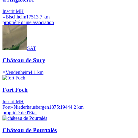
Inscrit MH
Bischheim
1751
3.7
km
propriété d'une association
SAT
Château de Sury
Vendenheim
4.1
km
Fort Foch
Inscrit MH
Fort
Niederhausbergen
1875;1944
4.2
km
propriété de l'Etat
Château de Pourtalès