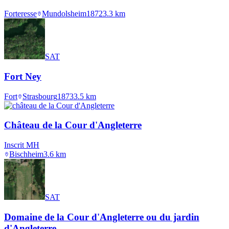
Forteresse
Mundolsheim
1872
3.3
km
SAT
Fort Ney
Fort
Strasbourg
1873
3.5
km
Château de la Cour d'Angleterre
Inscrit MH
Bischheim
3.6
km
SAT
Domaine de la Cour d'Angleterre ou du jardin
d'Angleterre