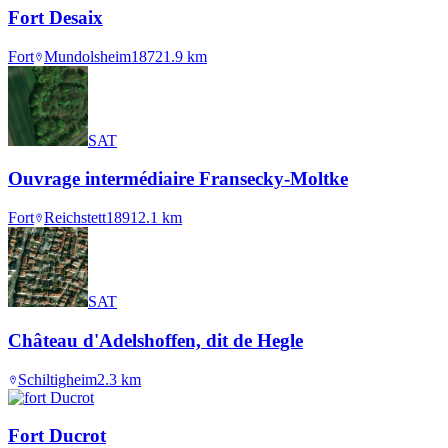
Fort Desaix
Fort
Mundolsheim
1872
1.9
km
SAT
Ouvrage intermédiaire Fransecky-Moltke
Fort
Reichstett
1891
2.1
km
SAT
Château d'Adelshoffen, dit de Hegle
Schiltigheim
2.3
km
Fort Ducrot