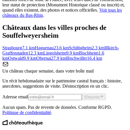
leur statut de protection (Monument Historique classé ou inscrit) et,
quand elles existent, des photos et notices officielles.
Voir tous les
châteaux du
Bas-Rhin
.
Châteaux dans les villes proches de
Souffelweyersheim
Strasbourg
7.1
km
Haguenau
23.6
km
Schiltigheim
2.3
km
Illkirch-
Graffenstaden
12.3
km
Lingolsheim
9.9
km
Bischheim
1.6
km
Ostwald
9.9
km
Obernai
27.9
km
Bischwiller
16.4
km
Un château chaque semaine, dans votre boîte mail
Un récit hebdomadaire sur le patrimoine castral français : histoire,
anecdotes, suggestions de visite. Désinscription en un clic.
Adresse email
S'inscrire
Aucun spam. Pas de revente de données. Conforme RGPD.
Politique de confidentialité
.