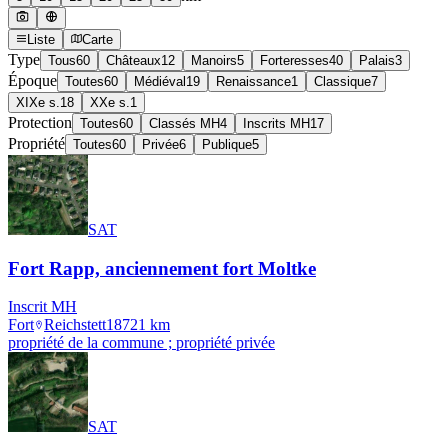
Liste
Carte
Type
Tous
60
Châteaux
12
Manoirs
5
Forteresses
40
Palais
3
Époque
Toutes
60
Médiéval
19
Renaissance
1
Classique
7
XIXe s.
18
XXe s.
1
Protection
Toutes
60
Classés MH
4
Inscrits MH
17
Propriété
Toutes
60
Privée
6
Publique
5
SAT
Fort Rapp, anciennement fort Moltke
Inscrit MH
Fort
Reichstett
1872
1
km
propriété de la commune ; propriété privée
SAT