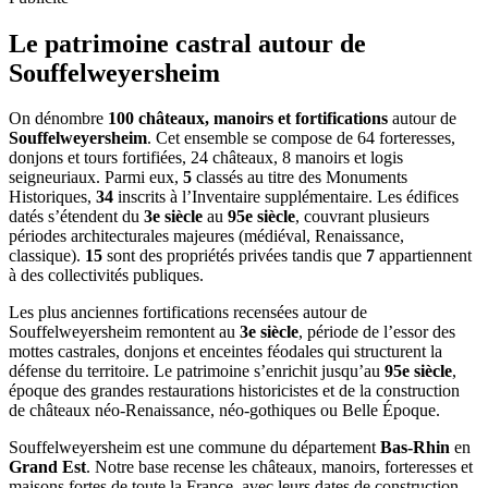
Le patrimoine castral autour de
Souffelweyersheim
On dénombre
100 châteaux, manoirs et fortifications
autour de
Souffelweyersheim
. Cet ensemble se compose de 64 forteresses,
donjons et tours fortifiées, 24 châteaux, 8 manoirs et logis
seigneuriaux. Parmi eux,
5
classés au titre des Monuments
Historiques,
34
inscrits à l’Inventaire supplémentaire. Les édifices
datés s’étendent du
3e siècle
au
95e siècle
, couvrant plusieurs
périodes architecturales majeures (médiéval, Renaissance,
classique).
15
sont des propriétés privées tandis que
7
appartiennent
à des collectivités publiques.
Les plus anciennes fortifications recensées autour de
Souffelweyersheim remontent au
3e siècle
, période de l’essor des
mottes castrales, donjons et enceintes féodales qui structurent la
défense du territoire. Le patrimoine s’enrichit jusqu’au
95e siècle
,
époque des grandes restaurations historicistes et de la construction
de châteaux néo-Renaissance, néo-gothiques ou Belle Époque.
Souffelweyersheim
est une commune du département
Bas-Rhin
en
Grand Est
. Notre base recense les châteaux, manoirs, forteresses et
maisons fortes de toute la France, avec leurs dates de construction,