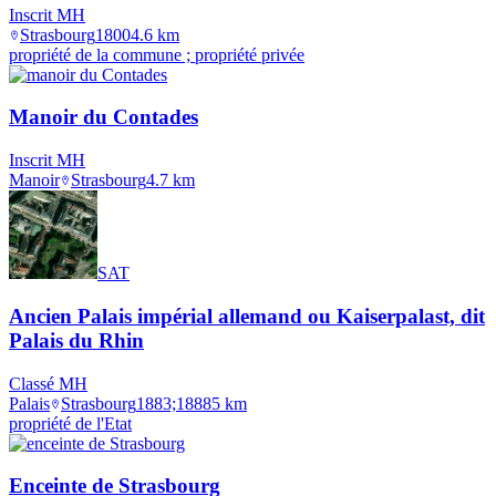
Inscrit MH
Strasbourg
1800
4.6
km
propriété de la commune ; propriété privée
Manoir du Contades
Inscrit MH
Manoir
Strasbourg
4.7
km
SAT
Ancien Palais impérial allemand ou Kaiserpalast, dit
Palais du Rhin
Classé MH
Palais
Strasbourg
1883;1888
5
km
propriété de l'Etat
Enceinte de Strasbourg