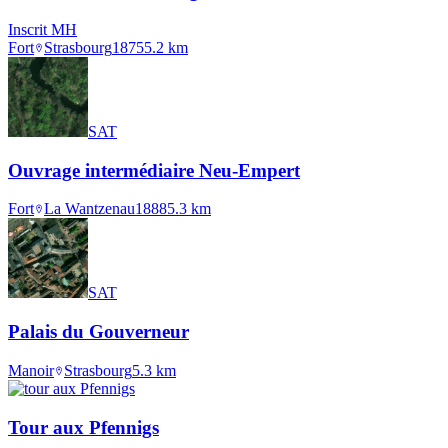
Inscrit MH
Fort
Strasbourg
1875
5.2
km
SAT
Ouvrage intermédiaire Neu-Empert
Fort
La Wantzenau
1888
5.3
km
SAT
Palais du Gouverneur
Manoir
Strasbourg
5.3
km
Tour aux Pfennigs