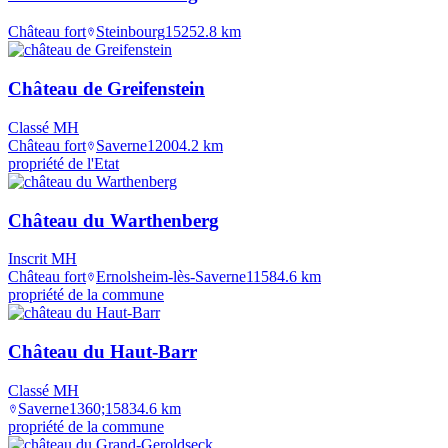
Château fort
Steinbourg
1525
2.8
km
Château de Greifenstein
Classé MH
Château fort
Saverne
1200
4.2
km
propriété de l'Etat
Château du Warthenberg
Inscrit MH
Château fort
Ernolsheim-lès-Saverne
1158
4.6
km
propriété de la commune
Château du Haut-Barr
Classé MH
Saverne
1360;1583
4.6
km
propriété de la commune