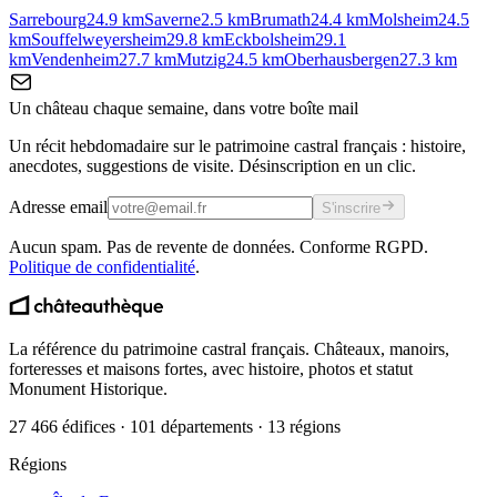
Sarrebourg
24.9
km
Saverne
2.5
km
Brumath
24.4
km
Molsheim
24.5
km
Souffelweyersheim
29.8
km
Eckbolsheim
29.1
km
Vendenheim
27.7
km
Mutzig
24.5
km
Oberhausbergen
27.3
km
Un château chaque semaine, dans votre boîte mail
Un récit hebdomadaire sur le patrimoine castral français : histoire,
anecdotes, suggestions de visite. Désinscription en un clic.
Adresse email
S'inscrire
Aucun spam. Pas de revente de données. Conforme RGPD.
Politique de confidentialité
.
La référence du patrimoine castral français. Châteaux, manoirs,
forteresses et maisons fortes, avec histoire, photos et statut
Monument Historique.
27 466 édifices · 101 départements · 13 régions
Régions