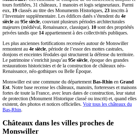
tours fortifiées, 31 châteaux, 1 manoirs et logis seigneuriaux. Parmi
eux,
19
classés au titre des Monuments Historiques,
23
inscrits à
l’Inventaire supplémentaire. Les édifices datés s’étendent du
4e
siècle
au
95e siècle
, couvrant plusieurs périodes architecturales
majeures (médiéval, Renaissance, classique).
10
sont des propriétés
privées tandis que
14
appartiennent à des collectivités publiques.
Les plus anciennes fortifications recensées autour de Monswiller
remontent au
4e siècle
, période de l’essor des mottes castrales,
donjons et enceintes féodales qui structurent la défense du territoire.
Le patrimoine s’enrichit jusqu’au
95e siècle
, époque des grandes
restaurations historicistes et de la construction de châteaux néo-
Renaissance, néo-gothiques ou Belle Époque.
Monswiller
est une commune du département
Bas-Rhin
en
Grand
Est
. Notre base recense les châteaux, manoirs, forteresses et maisons
fortes de toute la France, avec leurs dates de construction, leur statut
de protection (Monument Historique classé ou inscrit) et, quand elles
existent, des photos et notices officielles.
Voir tous les châteaux du
Bas-Rhin
.
Châteaux dans les villes proches de
Monswiller