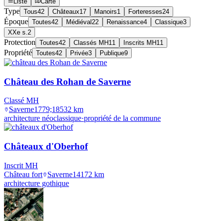
Liste
Carte
Type
Tous
42
Châteaux
17
Manoirs
1
Forteresses
24
Époque
Toutes
42
Médiéval
22
Renaissance
4
Classique
3
XXe s.
2
Protection
Toutes
42
Classés MH
11
Inscrits MH
11
Propriété
Toutes
42
Privée
3
Publique
9
Château des Rohan de Saverne
Classé MH
Saverne
1779;1853
2
km
architecture néoclassique
·
propriété de la commune
Châteaux d'Oberhof
Inscrit MH
Château fort
Saverne
1417
2
km
architecture gothique