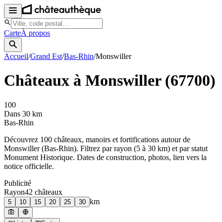
Carte
À propos
Accueil
/
Grand Est
/
Bas-Rhin
/
Monswiller
Châteaux à
Monswiller
(
67700
)
100
Dans 30 km
Bas-Rhin
Découvrez
100
château
x
, manoir
s
et fortifications autour de
Monswiller
(
Bas-Rhin
). Filtrez par rayon (5 à 30 km) et par statut
Monument Historique. Dates de construction, photos, lien vers la
notice officielle.
Publicité
Rayon
42
château
x
km
5
10
15
20
25
30