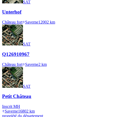
SAT
Unterhof
Château fort
Saverne
1200
2
km
SAT
Q126910967
Château fort
Saverne
2
km
SAT
Petit Château
Inscrit MH
Saverne
1680
2
km
propriété du département