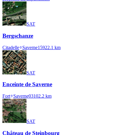
SAT
Bergschanze
Citadelle
Saverne
1592
2.1
km
SAT
Enceinte de Saverne
Fort
Saverne
0310
2.2
km
SAT
Château de Steinbourg