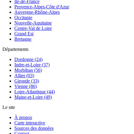
Île-de-France
Provence-Alpes-Côte d'Azur
Auvergne-Rhône-Alpes
Occitanie
Nouvelle-Aquitaine
Centre-Val de Loire
Grand Est
Bretagne
Départements
Dordogne (24)
Indre-et-Loire (37)
Morbihan (56)
Allier (03)
Gironde (33)
Vienne (86)
Loire-Atlantique (44)
Maine-et-Loire (49)
Le site
À propos
Carte interactive
Sources des données
Contact