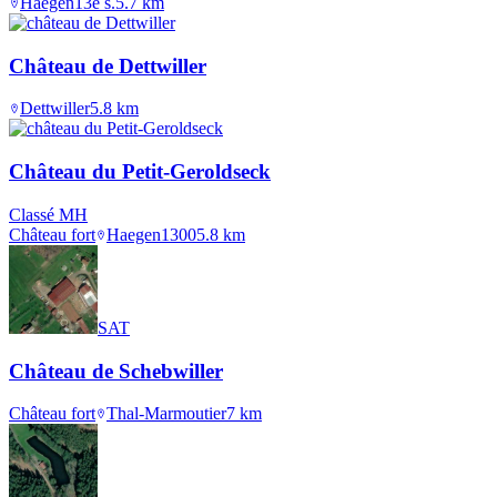
Haegen
13e s.
5.7
km
Château de Dettwiller
Dettwiller
5.8
km
Château du Petit-Geroldseck
Classé MH
Château fort
Haegen
1300
5.8
km
SAT
Château de Schebwiller
Château fort
Thal-Marmoutier
7
km