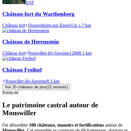
SAT
Château-fort du Warthenberg
Château fort
Dossenheim-sur-Zinsel
12e s.
7
km
Château de Herrenstein
Château fort
Neuwiller-lès-Saverne
1200
8.1
km
Château Freihof
Neuwiller-lès-Saverne
8.3
km
Voir
20
château
x
de plus
(
22
restant
s
)
Publicité
Le patrimoine castral autour de
Monswiller
On dénombre
100 châteaux, manoirs et fortifications
autour de
Monswiller
. Cet ensemble se compose de 68 forteresses, donjons et