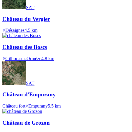
SAT
Château du Vergier
Désaignes
4.5
km
Château des Boscs
Gilhoc-sur-Ormèze
4.8
km
SAT
Château d'Empurany
Château fort
Empurany
5.5
km
Château de Grozon