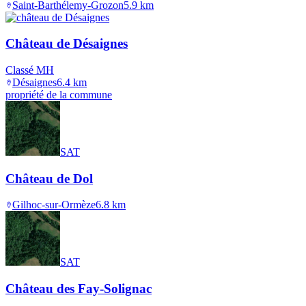
Saint-Barthélemy-Grozon
5.9
km
Château de Désaignes
Classé MH
Désaignes
6.4
km
propriété de la commune
SAT
Château de Dol
Gilhoc-sur-Ormèze
6.8
km
SAT
Château des Fay-Solignac