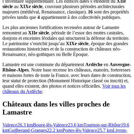
l’Inventaire supplémentaire. Les édifices datés s’étendent du
XIIe
siècle
au
XIXe siècle
, couvrant plusieurs périodes architecturales
majeures (médiéval, Renaissance, classique).
16
sont des propriétés
privées tandis que
4
appartiennent à des collectivités publiques.
Les plus anciennes fortifications recensées autour de Lamastre
remontent au
XIIe siècle
, période de l’essor des mottes castrales,
donjons et enceintes féodales qui structurent la défense du territoire.
Le patrimoine s’enrichit jusqu’au
XIXe siècle
, époque des grandes
restaurations historicistes et de la construction de châteaux néo-
Renaissance, néo-gothiques ou Belle Époque.
Lamastre
est une commune du département
Ardèche
en
Auvergne-
Rhône-Alpes
. Notre base recense les châteaux, manoirs, forteresses
et maisons fortes de toute la France, avec leurs dates de construction,
leur statut de protection (Monument Historique classé ou inscrit) et,
quand elles existent, des photos et notices officielles.
Voir tous les
châteaux du
Ardèche
.
Châteaux dans les villes proches de
Lamastre
Valence
26.3
km
Bourg-lès-Valence
23.6
km
Tournon-sur-Rhône
19.6
km
Guilherand-Granges
22.2
km
Portes-lès-Valence
25.7
km
Livron-