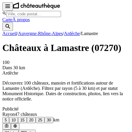
Carte
À propos
Accueil
/
Auvergne-Rhône-Alpes
/
Ardèche
/
Lamastre
Châteaux à
Lamastre
(
07270
)
100
Dans 30 km
Ardèche
Découvrez
100
château
x
, manoir
s
et fortifications autour de
Lamastre
(
Ardèche
). Filtrez par rayon (5 à 30 km) et par statut
Monument Historique. Dates de construction, photos, lien vers la
notice officielle.
Publicité
Rayon
47
château
x
km
5
10
15
20
25
30