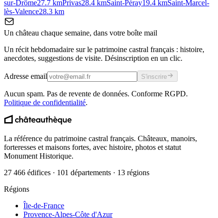
sur-Drôme
27.7
km
Privas
28.4
km
Saint-Péray
19.4
km
Saint-Marcel-
lès-Valence
28.3
km
Un château chaque semaine, dans votre boîte mail
Un récit hebdomadaire sur le patrimoine castral français : histoire,
anecdotes, suggestions de visite. Désinscription en un clic.
Adresse email
S'inscrire
Aucun spam. Pas de revente de données. Conforme RGPD.
Politique de confidentialité
.
La référence du patrimoine castral français. Châteaux, manoirs,
forteresses et maisons fortes, avec histoire, photos et statut
Monument Historique.
27 466 édifices · 101 départements · 13 régions
Régions
Île-de-France
Provence-Alpes-Côte d'Azur