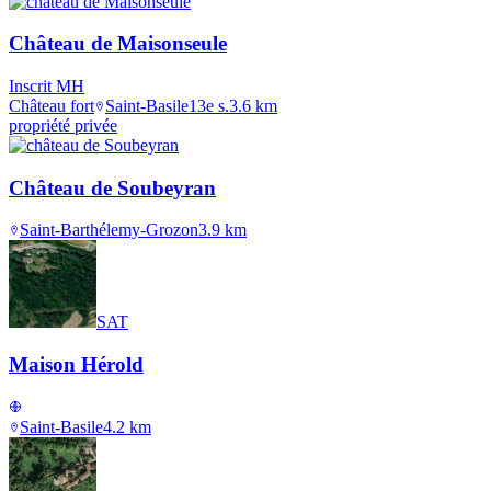
Château de Maisonseule
Inscrit MH
Château fort
Saint-Basile
13e s.
3.6
km
propriété privée
Château de Soubeyran
Saint-Barthélemy-Grozon
3.9
km
SAT
Maison Hérold
Saint-Basile
4.2
km