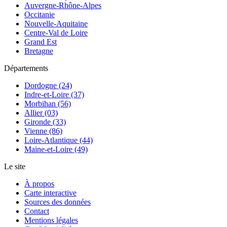
Auvergne-Rhône-Alpes
Occitanie
Nouvelle-Aquitaine
Centre-Val de Loire
Grand Est
Bretagne
Départements
Dordogne (24)
Indre-et-Loire (37)
Morbihan (56)
Allier (03)
Gironde (33)
Vienne (86)
Loire-Atlantique (44)
Maine-et-Loire (49)
Le site
À propos
Carte interactive
Sources des données
Contact
Mentions légales