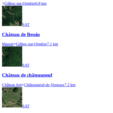
Gilhoc-sur-Ormèze
6.8
km
SAT
Château de Bessin
Manoir
Gilhoc-sur-Ormèze
7.1
km
SAT
Château de châteauneuf
Château fort
Châteauneuf-de-Vernoux
7.2
km
SAT