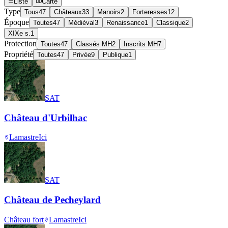
Liste
Carte
Type
Tous
47
Châteaux
33
Manoirs
2
Forteresses
12
Époque
Toutes
47
Médiéval
3
Renaissance
1
Classique
2
XIXe s.
1
Protection
Toutes
47
Classés MH
2
Inscrits MH
7
Propriété
Toutes
47
Privée
9
Publique
1
SAT
Château d'Urbilhac
Lamastre
Ici
SAT
Château de Pecheylard
Château fort
Lamastre
Ici