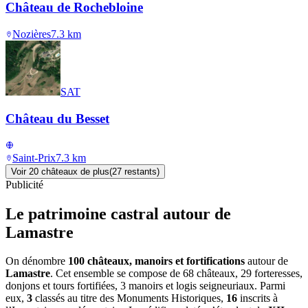
Château de Rochebloine
Nozières
7.3
km
SAT
Château du Besset
Saint-Prix
7.3
km
Voir
20
château
x
de plus
(
27
restant
s
)
Publicité
Le patrimoine castral autour de
Lamastre
On dénombre
100 châteaux, manoirs et fortifications
autour de
Lamastre
. Cet ensemble se compose de 68 châteaux, 29 forteresses,
donjons et tours fortifiées, 3 manoirs et logis seigneuriaux. Parmi
eux,
3
classés au titre des Monuments Historiques,
16
inscrits à