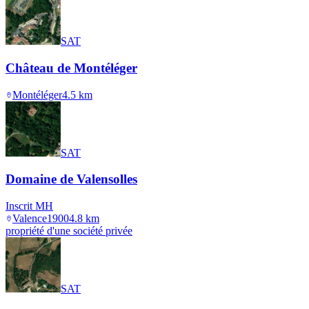
SAT
Château de Montéléger
Montéléger
4.5
km
SAT
Domaine de Valensolles
Inscrit MH
Valence
1900
4.8
km
propriété d'une société privée
SAT