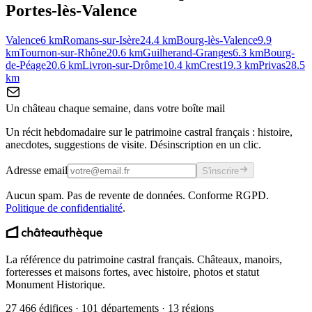
Portes-lès-Valence
Valence
6
km
Romans-sur-Isère
24.4
km
Bourg-lès-Valence
9.9
km
Tournon-sur-Rhône
20.6
km
Guilherand-Granges
6.3
km
Bourg-
de-Péage
20.6
km
Livron-sur-Drôme
10.4
km
Crest
19.3
km
Privas
28.5
km
Un château chaque semaine, dans votre boîte mail
Un récit hebdomadaire sur le patrimoine castral français : histoire,
anecdotes, suggestions de visite. Désinscription en un clic.
Adresse email
S'inscrire
Aucun spam. Pas de revente de données. Conforme RGPD.
Politique de confidentialité
.
La référence du patrimoine castral français. Châteaux, manoirs,
forteresses et maisons fortes, avec histoire, photos et statut
Monument Historique.
27 466 édifices · 101 départements · 13 régions