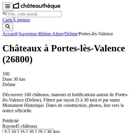
Carte
À propos
Accueil
/
Auvergne-Rhône-Alpes
/
Drôme
/
Portes-lès-Valence
Châteaux à
Portes-lès-Valence
(
26800
)
100
Dans 30 km
Drôme
Découvrez
100
château
x
, manoir
s
et fortifications autour de
Portes-
lès-Valence
(
Drôme
). Filtrez par rayon (5 à 30 km) et par statut
Monument Historique. Dates de construction, photos, lien vers la
notice officielle.
Publicité
Rayon
45
château
x
km
5
10
15
20
25
30