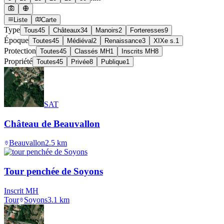
Liste
Carte
Type
Tous
45
Châteaux
34
Manoirs
2
Forteresses
9
Époque
Toutes
45
Médiéval
2
Renaissance
3
XIXe s.
1
Protection
Toutes
45
Classés MH
1
Inscrits MH
8
Propriété
Toutes
45
Privée
8
Publique
1
SAT
Château de Beauvallon
Beauvallon
2.5
km
Tour penchée de Soyons
Inscrit MH
Tour
Soyons
3.1
km