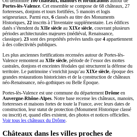
On dénombre
100 châteaux, manoirs et fortifications
autour de
Portes-lès-Valence
. Cet ensemble se compose de 68 châteaux, 27
forteresses, donjons et tours fortifiées, 5 manoirs et logis
seigneuriaux. Parmi eux,
6
classés au titre des Monuments
Historiques,
22
inscrits à l’Inventaire supplémentaire. Les édifices
datés s’étendent du
XIIe siècle
au
XIXe siècle
, couvrant plusieurs
périodes architecturales majeures (médiéval, Renaissance,
classique).
23
sont des propriétés privées tandis que
4
appartiennent
à des collectivités publiques.
Les plus anciennes fortifications recensées autour de Portes-lès-
Valence remontent au
XIIe siècle
, période de l’essor des mottes
castrales, donjons et enceintes féodales qui structurent la défense du
territoire. Le patrimoine s’enrichit jusqu’au
XIXe siècle
, époque des
grandes restaurations historicistes et de la construction de châteaux
néo-Renaissance, néo-gothiques ou Belle Époque.
Portes-lès-Valence
est une commune du département
Drôme
en
Auvergne-Rhône-Alpes
. Notre base recense les châteaux, manoirs,
forteresses et maisons fortes de toute la France, avec leurs dates de
construction, leur statut de protection (Monument Historique classé
ou inscrit) et, quand elles existent, des photos et notices officielles.
Voir tous les châteaux du
Drôme
.
Châteaux dans les villes proches de