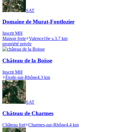
SAT
Domaine de Murat-Fontlozier
Inscrit MH
Maison forte
Valence
16e s.
3.7
km
propriété privée
Château de la Boisse
Inscrit MH
Étoile-sur-Rhône
4.3
km
SAT
Château de Charmes
Château fort
Charmes-sur-Rhône
4.4
km