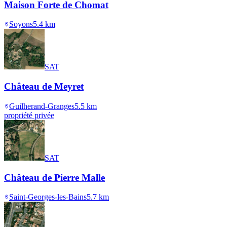
Maison Forte de Chomat
Soyons
5.4
km
SAT
Château de Meyret
Guilherand-Granges
5.5
km
propriété privée
SAT
Château de Pierre Malle
Saint-Georges-les-Bains
5.7
km