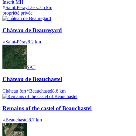
Inscrit MH
Saint-Péray
12e s.
7.5
km
propriété privée
Château de Beauregard
Saint-Péray
8.2
km
SAT
Château de Beauchastel
Château fort
Beauchastel
8.6
km
Remains of the castel of Beauchastel
Beauchastel
8.7
km