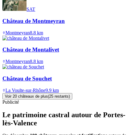
SAT
Château de Montmeyran
Montmeyran
8.8
km
Château de Montalivet
Montmeyran
8.8
km
Château de Souchet
La Voulte-sur-Rhône
9.9
km
Voir
20
château
x
de plus
(
25
restant
s
)
Publicité
Le patrimoine castral autour de
Portes-
lès-Valence