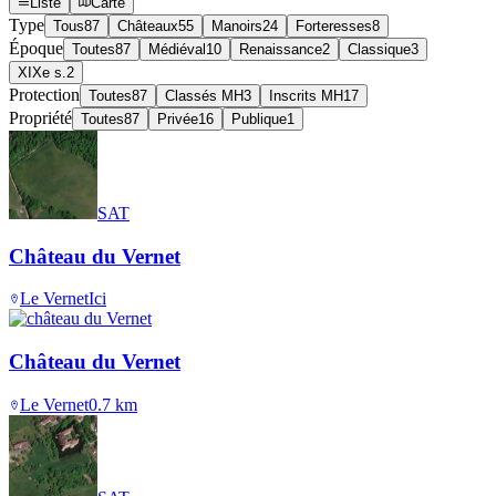
Liste
Carte
Type
Tous
87
Châteaux
55
Manoirs
24
Forteresses
8
Époque
Toutes
87
Médiéval
10
Renaissance
2
Classique
3
XIXe s.
2
Protection
Toutes
87
Classés MH
3
Inscrits MH
17
Propriété
Toutes
87
Privée
16
Publique
1
SAT
Château du Vernet
Le Vernet
Ici
Château du Vernet
Le Vernet
0.7
km