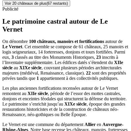
Voir
20
château
x
de plus
(
67
restant
s
)
Publicité
Le patrimoine castral autour de
Le
Vernet
On dénombre
100 châteaux, manoirs et fortifications
autour de
Le Vernet
. Cet ensemble se compose de 61 châteaux, 25 manoirs et
logis seigneuriaux, 14 forteresses, donjons et tours fortifiées. Parmi
eux,
3
classés au titre des Monuments Historiques,
23
inscrits à
l’Inventaire supplémentaire. Les édifices datés s’étendent du
XIIe
siècle
au
XIXe siècle
, couvrant plusieurs périodes architecturales
majeures (médiéval, Renaissance, classique).
22
sont des propriétés
privées tandis que
1
appartiennent à des collectivités publiques.
Les plus anciennes fortifications recensées autour de Le Vernet
remontent au
XIIe siècle
, période de l’essor des mottes castrales,
donjons et enceintes féodales qui structurent la défense du territoire.
Le patrimoine s’enrichit jusqu’au
XIXe siècle
, époque des grandes
restaurations historicistes et de la construction de châteaux néo-
Renaissance, néo-gothiques ou Belle Époque.
Le Vernet
est une commune du département
Allier
en
Auvergne-
Rhône-Alpes
. Notre base recense les châteaux, manoirs, forteresses