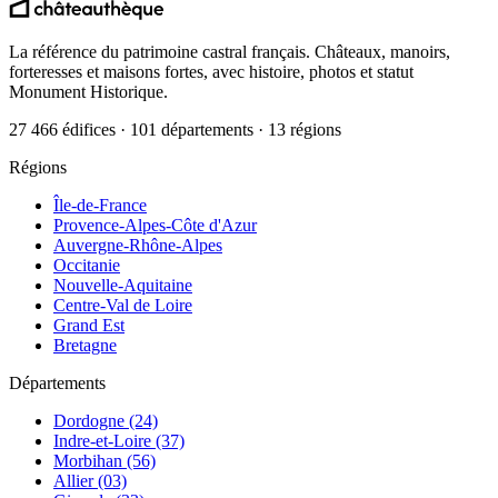
La référence du patrimoine castral français. Châteaux, manoirs,
forteresses et maisons fortes, avec histoire, photos et statut
Monument Historique.
27 466 édifices · 101 départements · 13 régions
Régions
Île-de-France
Provence-Alpes-Côte d'Azur
Auvergne-Rhône-Alpes
Occitanie
Nouvelle-Aquitaine
Centre-Val de Loire
Grand Est
Bretagne
Départements
Dordogne (24)
Indre-et-Loire (37)
Morbihan (56)
Allier (03)