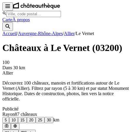
Carte
À propos
Accueil
/
Auvergne-Rhône-Alpes
/
Allier
/
Le Vernet
Châteaux à
Le Vernet
(
03200
)
100
Dans 30 km
Allier
Découvrez
100
château
x
, manoir
s
et fortifications autour de
Le
Vernet
(
Allier
). Filtrez par rayon (5 à 30 km) et par statut Monument
Historique. Dates de construction, photos, lien vers la notice
officielle.
Publicité
Rayon
87
château
x
km
5
10
15
20
25
30