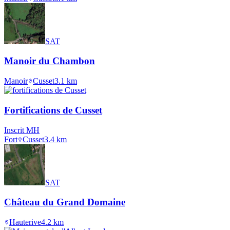
SAT
Manoir du Chambon
Manoir
Cusset
3.1
km
Fortifications de Cusset
Inscrit MH
Fort
Cusset
3.4
km
SAT
Château du Grand Domaine
Hauterive
4.2
km