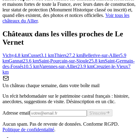
et maisons fortes de toute la France, avec leurs dates de construction,
leur statut de protection (Monument Historique classé ou inscrit) et,
quand elles existent, des photos et notices officielles.
Voir tous les
châteaux du
Allier
.
Châteaux dans les villes proches de
Le
Vernet
Vichy
4.8
km
Cusset
3.1
km
Thiers
27.2
km
Bellerive-sur-Allier
5.9
km
Gannat
23.6
km
Saint-Pourçain-sur-Sioule
25.8
km
Saint-Germain-
des-Fossés
10.5
km
Varennes-sur-Allier
23.9
km
Creuzier-le-Vieux
7
km
Un château chaque semaine, dans votre boîte mail
Un récit hebdomadaire sur le patrimoine castral français : histoire,
anecdotes, suggestions de visite. Désinscription en un clic.
Adresse email
S'inscrire
Aucun spam. Pas de revente de données. Conforme RGPD.
Politique de confidentialité
.