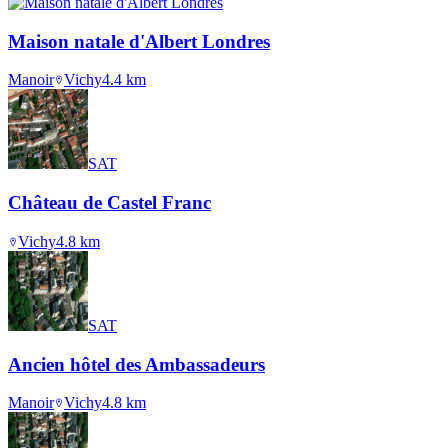
Maison natale d'Albert Londres
Manoir
Vichy
4.4
km
SAT
Château de Castel Franc
Vichy
4.8
km
SAT
Ancien hôtel des Ambassadeurs
Manoir
Vichy
4.8
km