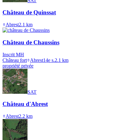
SAT
Château de Quinssat
Abrest
2.1
km
Château de Chaussins
Inscrit MH
Château fort
Abrest
14e s.
2.1
km
propriété privée
SAT
Château d'Abrest
Abrest
2.2
km