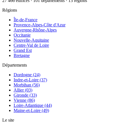
27 466 édifices · 101 départements · 13 régions
Régions
Île-de-France
Provence-Alpes-Côte d'Azur
Auvergne-Rhône-Alpes
Occitanie
Nouvelle-Aquitaine
Centre-Val de Loire
Grand Est
Bretagne
Départements
Dordogne (24)
Indre-et-Loire (37)
Morbihan (56)
Allier (03)
Gironde (33)
Vienne (86)
Loire-Atlantique (44)
Maine-et-Loire (49)
Le site