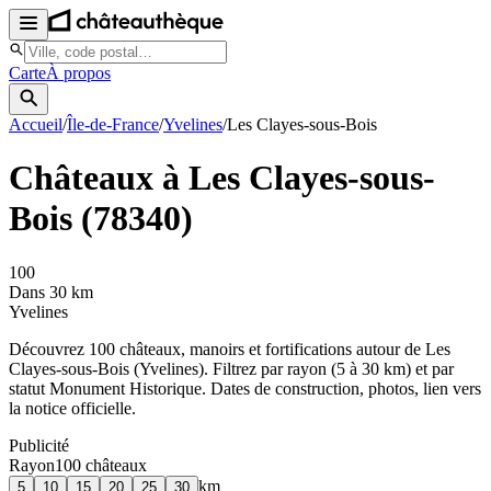
Carte
À propos
Accueil
/
Île-de-France
/
Yvelines
/
Les Clayes-sous-Bois
Châteaux à
Les Clayes-sous-
Bois
(
78340
)
100
Dans 30 km
Yvelines
Découvrez
100
château
x
, manoir
s
et fortifications autour de
Les
Clayes-sous-Bois
(
Yvelines
). Filtrez par rayon (5 à 30 km) et par
statut Monument Historique. Dates de construction, photos, lien vers
la notice officielle.
Publicité
Rayon
100
château
x
km
5
10
15
20
25
30