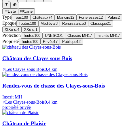
Liste
Carte
Type
Tous
100
Châteaux
74
Manoirs
12
Forteresses
12
Palais
2
Époque
Toutes
100
Médiéval
3
Renaissance
3
Classique
21
XIXe s.
4
XXe s.
1
Protection
Toutes
100
UNESCO
1
Classés MH
17
Inscrits MH
17
Propriété
Toutes
100
Privée
17
Publique
12
Château des Clayes-sous-Bois
Les Clayes-sous-Bois
0.4
km
Rendez-vous de chasse des Clayes-sous-Bois
Inscrit MH
Les Clayes-sous-Bois
0.4
km
propriété privée
Château de Plaisir