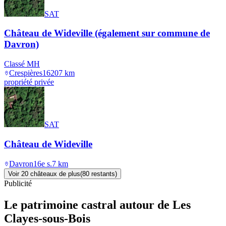
SAT
Château de Wideville (également sur commune de
Davron)
Classé MH
Crespières
1620
7
km
propriété privée
SAT
Château de Wideville
Davron
16e s.
7
km
Voir
20
château
x
de plus
(
80
restant
s
)
Publicité
Le patrimoine castral autour de
Les
Clayes-sous-Bois