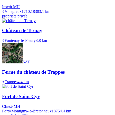
Inscrit MH
Villepreux
1710;1830
3.1
km
propriété privée
Château de Ternay
Fontenay-le-Fleury
3.8
km
SAT
Ferme du château de Trappes
Trappes
4.4
km
Fort de Saint-Cyr
Classé MH
Fort
Montigny-le-Bretonneux
1875
4.4
km