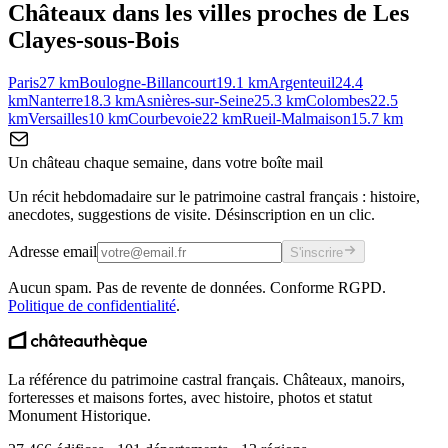
Châteaux dans les villes proches de
Les
Clayes-sous-Bois
Paris
27
km
Boulogne-Billancourt
19.1
km
Argenteuil
24.4
km
Nanterre
18.3
km
Asnières-sur-Seine
25.3
km
Colombes
22.5
km
Versailles
10
km
Courbevoie
22
km
Rueil-Malmaison
15.7
km
Un château chaque semaine, dans votre boîte mail
Un récit hebdomadaire sur le patrimoine castral français : histoire,
anecdotes, suggestions de visite. Désinscription en un clic.
Adresse email
S'inscrire
Aucun spam. Pas de revente de données. Conforme RGPD.
Politique de confidentialité
.
La référence du patrimoine castral français. Châteaux, manoirs,
forteresses et maisons fortes, avec histoire, photos et statut
Monument Historique.