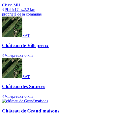
Classé MH
Plaisir
17e s.
2.2
km
propriété de la commune
SAT
Château de Villepreux
Villepreux
2.6
km
SAT
Château des Sources
Villepreux
2.6
km
Château de Grand'maisons