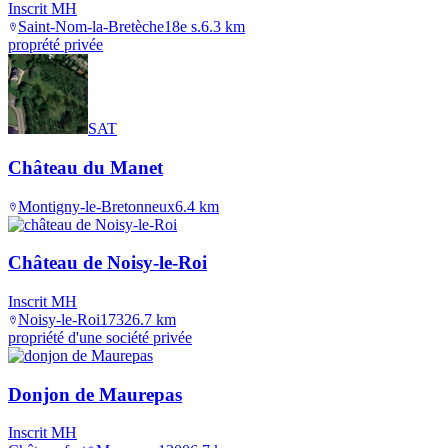
Inscrit MH
Saint-Nom-la-Bretèche
18e s.
6.3
km
proprété privée
SAT
Château du Manet
Montigny-le-Bretonneux
6.4
km
Château de Noisy-le-Roi
Inscrit MH
Noisy-le-Roi
1732
6.7
km
propriété d'une société privée
Donjon de Maurepas
Inscrit MH