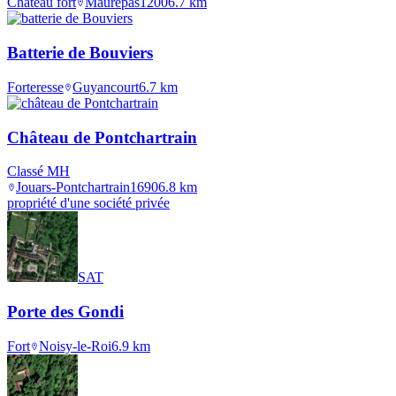
Château fort
Maurepas
1200
6.7
km
Batterie de Bouviers
Forteresse
Guyancourt
6.7
km
Château de Pontchartrain
Classé MH
Jouars-Pontchartrain
1690
6.8
km
propriété d'une société privée
SAT
Porte des Gondi
Fort
Noisy-le-Roi
6.9
km