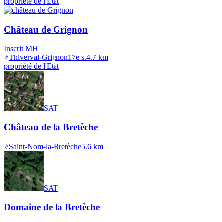
propriété de l'Etat
Château de Grignon
Inscrit MH
Thiverval-Grignon
17e s.
4.7
km
propriété de l'Etat
SAT
Château de la Bretèche
Saint-Nom-la-Bretèche
5.6
km
SAT
Domaine de la Bretèche