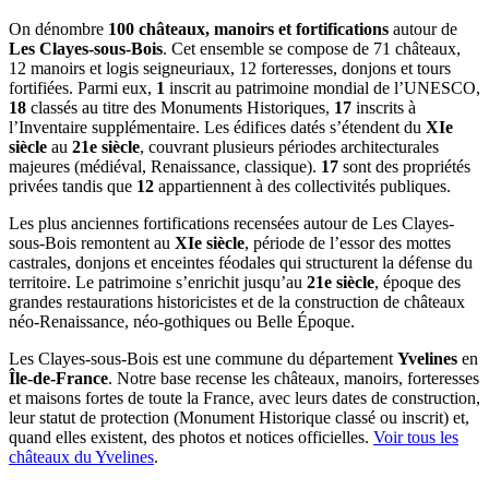
On dénombre
100 châteaux, manoirs et fortifications
autour de
Les Clayes-sous-Bois
. Cet ensemble se compose de 71 châteaux,
12 manoirs et logis seigneuriaux, 12 forteresses, donjons et tours
fortifiées. Parmi eux,
1
inscrit au patrimoine mondial de l’UNESCO,
18
classés au titre des Monuments Historiques,
17
inscrits à
l’Inventaire supplémentaire. Les édifices datés s’étendent du
XIe
siècle
au
21e siècle
, couvrant plusieurs périodes architecturales
majeures (médiéval, Renaissance, classique).
17
sont des propriétés
privées tandis que
12
appartiennent à des collectivités publiques.
Les plus anciennes fortifications recensées autour de Les Clayes-
sous-Bois remontent au
XIe siècle
, période de l’essor des mottes
castrales, donjons et enceintes féodales qui structurent la défense du
territoire. Le patrimoine s’enrichit jusqu’au
21e siècle
, époque des
grandes restaurations historicistes et de la construction de châteaux
néo-Renaissance, néo-gothiques ou Belle Époque.
Les Clayes-sous-Bois
est une commune du département
Yvelines
en
Île-de-France
. Notre base recense les châteaux, manoirs, forteresses
et maisons fortes de toute la France, avec leurs dates de construction,
leur statut de protection (Monument Historique classé ou inscrit) et,
quand elles existent, des photos et notices officielles.
Voir tous les
châteaux du
Yvelines
.