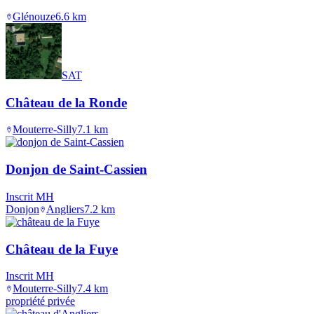
Glénouze
6.6
km
SAT
Château de la Ronde
Mouterre-Silly
7.1
km
Donjon de Saint-Cassien
Inscrit MH
Donjon
Angliers
7.2
km
Château de la Fuye
Inscrit MH
Mouterre-Silly
7.4
km
propriété privée