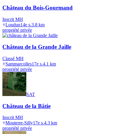
Château du Bois-Gourmand
Inscrit MH
Loudun
14e s.
3.8
km
propriété privée
Château de la Grande Jaille
Classé MH
Sammarçolles
17e s.
4.1
km
propriété privée
SAT
Château de la Bâtie
Inscrit MH
Mouterre-Silly
17e s.
4.3
km
propriété privée