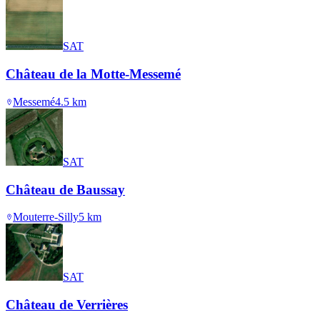
SAT
Château de la Motte-Messemé
Messemé
4.5
km
SAT
Château de Baussay
Mouterre-Silly
5
km
SAT
Château de Verrières