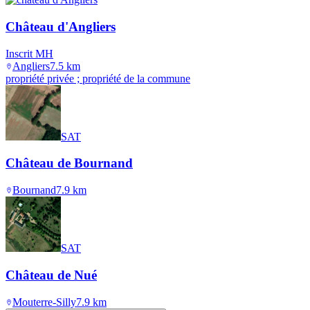
Château d'Angliers
Inscrit MH
Angliers
7.5
km
propriété privée ; propriété de la commune
SAT
Château de Bournand
Bournand
7.9
km
SAT
Château de Nué
Mouterre-Silly
7.9
km