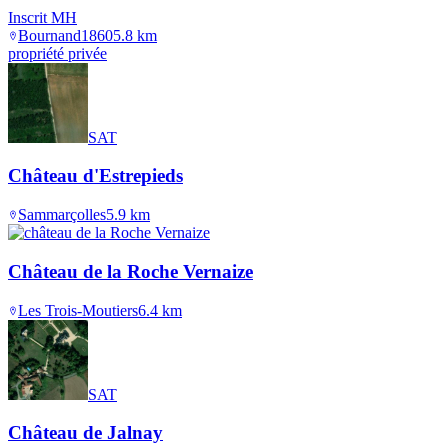
Inscrit MH
Bournand
1860
5.8
km
propriété privée
SAT
Château d'Estrepieds
Sammarçolles
5.9
km
Château de la Roche Vernaize
Les Trois-Moutiers
6.4
km
SAT
Château de Jalnay