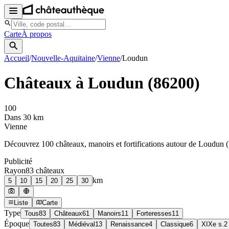
Carte
À propos
Accueil
/
Nouvelle-Aquitaine
/
Vienne
/
Loudun
Châteaux à
Loudun
(
86200
)
100
Dans 30 km
Vienne
Découvrez
100
château
x
, manoir
s
et fortifications autour de
Loudun
(
Publicité
Rayon
83
château
x
km
5
10
15
20
25
30
Liste
Carte
Type
Tous
83
Châteaux
61
Manoirs
11
Forteresses
11
Époque
Toutes
83
Médiéval
13
Renaissance
4
Classique
6
XIXe s.
2