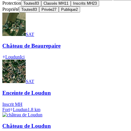
Protection
Toutes
83
Classés MH
11
Inscrits MH
23
Propriété
Toutes
83
Privée
27
Publique
2
SAT
Château de Beaurepaire
Loudun
Ici
SAT
Enceinte de Loudun
Inscrit MH
Fort
Loudun
1.8
km
Château de Loudun