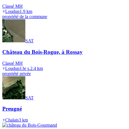
Classé MH
Loudun
1.9
km
propriété de la commune
SAT
Château du Bois-Rogue, à Rossay
Classé MH
Loudun
13e s.
2.4
km
propriété privée
SAT
Preugné
Chalais
3
km