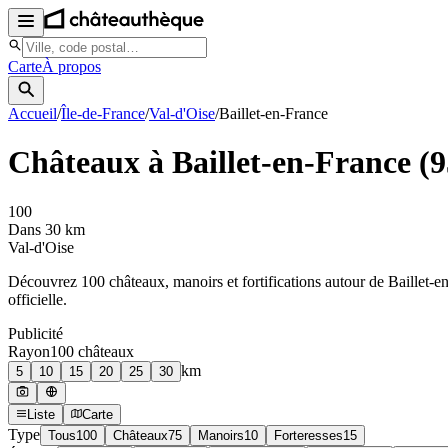
Carte
À propos
Accueil
/
Île-de-France
/
Val-d'Oise
/
Baillet-en-France
Châteaux à
Baillet-en-France
(
9
100
Dans 30 km
Val-d'Oise
Découvrez
100
château
x
, manoir
s
et fortifications autour de
Baillet-e
officielle.
Publicité
Rayon
100
château
x
km
5
10
15
20
25
30
Liste
Carte
Type
Tous
100
Châteaux
75
Manoirs
10
Forteresses
15