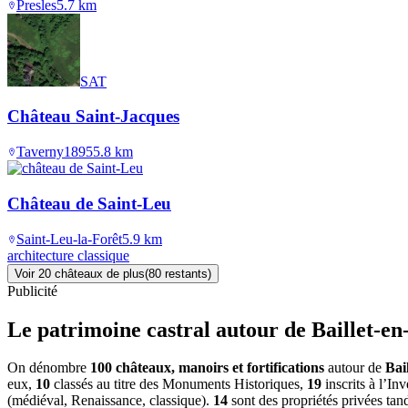
Presles
5.7
km
SAT
Château Saint-Jacques
Taverny
1895
5.8
km
Château de Saint-Leu
Saint-Leu-la-Forêt
5.9
km
architecture classique
Voir
20
château
x
de plus
(
80
restant
s
)
Publicité
Le patrimoine castral autour de
Baillet-e
On dénombre
100 châteaux, manoirs et fortifications
autour de
Bai
eux,
10
classés au titre des Monuments Historiques,
19
inscrits à l’In
(médiéval, Renaissance, classique).
14
sont des propriétés privées tan