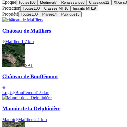
Époque
Toutes
100
Médiéval
7
Renaissance
3
Classique
12
XIXe s.
Protection
Toutes
100
Classés MH
10
Inscrits MH
19
Propriété
Toutes
100
Privée
14
Publique
15
Château de Maffliers
Maffliers
1.7
km
SAT
Château de Bouffémont
Logis
Bouffémont
1.9
km
Manoir de la Delphinière
Manoir
Maffliers
2.1
km