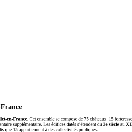
n-France
llet-en-France
. Cet ensemble se compose de 75 châteaux, 15 forteresses,
ventaire supplémentaire. Les édifices datés s’étendent du
3e siècle
au
XIX
dis que
15
appartiennent à des collectivités publiques.