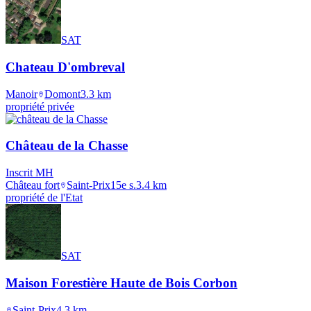
SAT
Chateau D'ombreval
Manoir
Domont
3.3
km
propriété privée
Château de la Chasse
Inscrit MH
Château fort
Saint-Prix
15e s.
3.4
km
propriété de l'Etat
SAT
Maison Forestière Haute de Bois Corbon
Saint-Prix
4.3
km