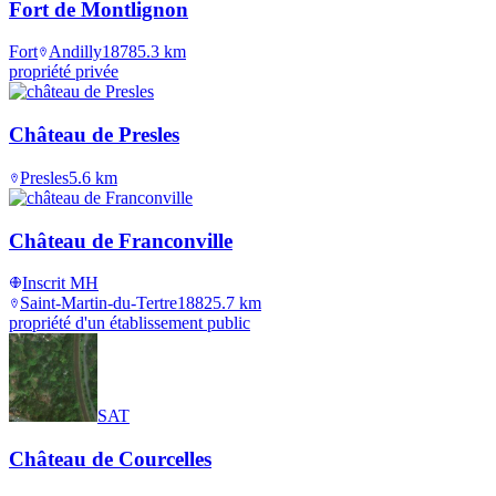
Fort de Montlignon
Fort
Andilly
1878
5.3
km
propriété privée
Château de Presles
Presles
5.6
km
Château de Franconville
Inscrit MH
Saint-Martin-du-Tertre
1882
5.7
km
propriété d'un établissement public
SAT
Château de Courcelles