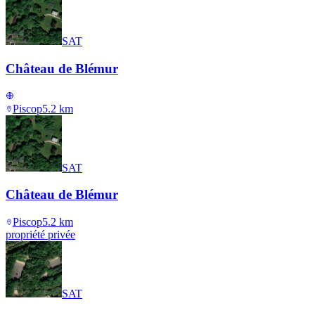
SAT
Château de Blémur
Piscop
5.2
km
SAT
Château de Blémur
Piscop
5.2
km
propriété privée
SAT