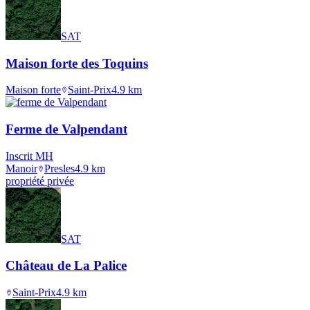
SAT
Maison forte des Toquins
Maison forte
Saint-Prix
4.9
km
Ferme de Valpendant
Inscrit MH
Manoir
Presles
4.9
km
propriété privée
SAT
Château de La Palice
Saint-Prix
4.9
km