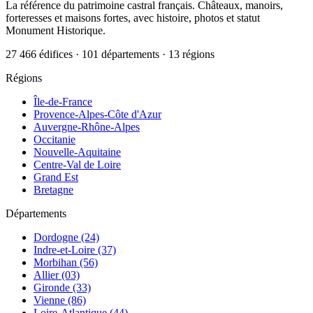
La référence du patrimoine castral français. Châteaux, manoirs,
forteresses et maisons fortes, avec histoire, photos et statut
Monument Historique.
27 466 édifices · 101 départements · 13 régions
Régions
Île-de-France
Provence-Alpes-Côte d'Azur
Auvergne-Rhône-Alpes
Occitanie
Nouvelle-Aquitaine
Centre-Val de Loire
Grand Est
Bretagne
Départements
Dordogne (24)
Indre-et-Loire (37)
Morbihan (56)
Allier (03)
Gironde (33)
Vienne (86)
Loire-Atlantique (44)