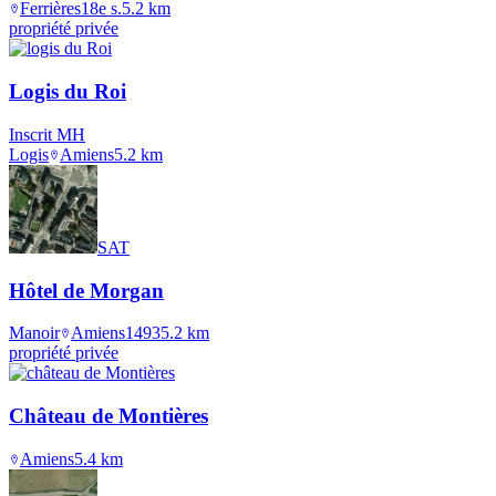
Ferrières
18e s.
5.2
km
propriété privée
Logis du Roi
Inscrit MH
Logis
Amiens
5.2
km
SAT
Hôtel de Morgan
Manoir
Amiens
1493
5.2
km
propriété privée
Château de Montières
Amiens
5.4
km