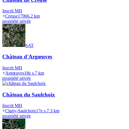
Inscrit MH
Creuse
1706
6.2
km
propriété privée
SAT
Château d'Argœuves
Inscrit MH
Argœuves
18e s.
7
km
propriété privée
Château du Saulchoix
Inscrit MH
Clairy-Saulchoix
17e s.
7.3
km
propriété privée