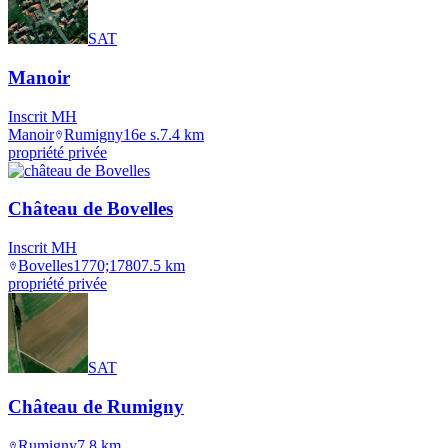
SAT
Manoir
Inscrit MH
Manoir
Rumigny
16e s.
7.4
km
propriété privée
Château de Bovelles
Inscrit MH
Bovelles
1770;1780
7.5
km
propriété privée
SAT
Château de Rumigny
Rumigny
7.8
km