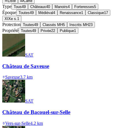
Liste
Carte
Type
Tous
49
Châteaux
40
Manoirs
4
Forteresses
5
Époque
Toutes
49
Médiéval
4
Renaissance
1
Classique
17
XIXe s.
1
Protection
Toutes
49
Classés MH
5
Inscrits MH
23
Propriété
Toutes
49
Privée
22
Publique
1
SAT
Château de Saveuse
Saveuse
3.7
km
SAT
Château de Bacouel-sur-Selle
Vers-sur-Selle
4.2
km