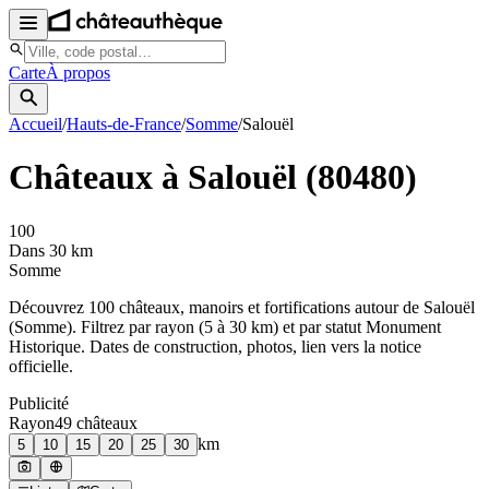
Carte
À propos
Accueil
/
Hauts-de-France
/
Somme
/
Salouël
Châteaux à
Salouël
(
80480
)
100
Dans 30 km
Somme
Découvrez
100
château
x
, manoir
s
et fortifications autour de
Salouël
(
Somme
). Filtrez par rayon (5 à 30 km) et par statut Monument
Historique. Dates de construction, photos, lien vers la notice
officielle.
Publicité
Rayon
49
château
x
km
5
10
15
20
25
30