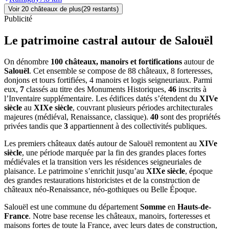
Voir
20
château
x
de plus
(
29
restant
s
)
Publicité
Le patrimoine castral autour de
Salouël
On dénombre
100 châteaux, manoirs et fortifications
autour de
Salouël
. Cet ensemble se compose de 88 châteaux, 8 forteresses,
donjons et tours fortifiées, 4 manoirs et logis seigneuriaux. Parmi
eux,
7
classés au titre des Monuments Historiques,
46
inscrits à
l’Inventaire supplémentaire. Les édifices datés s’étendent du
XIVe
siècle
au
XIXe siècle
, couvrant plusieurs périodes architecturales
majeures (médiéval, Renaissance, classique).
40
sont des propriétés
privées tandis que
3
appartiennent à des collectivités publiques.
Les premiers châteaux datés autour de Salouël remontent au
XIVe
siècle
, une période marquée par la fin des grandes places fortes
médiévales et la transition vers les résidences seigneuriales de
plaisance. Le patrimoine s’enrichit jusqu’au
XIXe siècle
, époque
des grandes restaurations historicistes et de la construction de
châteaux néo-Renaissance, néo-gothiques ou Belle Époque.
Salouël
est une commune du département
Somme
en
Hauts-de-
France
. Notre base recense les châteaux, manoirs, forteresses et
maisons fortes de toute la France, avec leurs dates de construction,