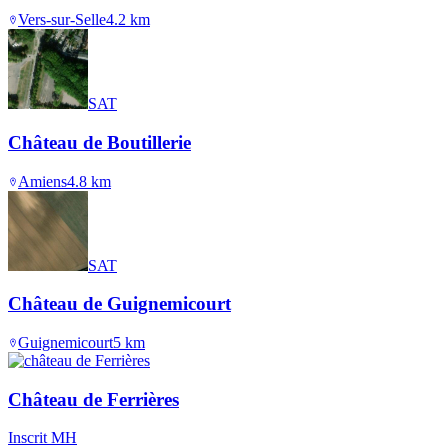
Vers-sur-Selle
4.2
km
SAT
Château de Boutillerie
Amiens
4.8
km
SAT
Château de Guignemicourt
Guignemicourt
5
km
Château de Ferrières
Inscrit MH