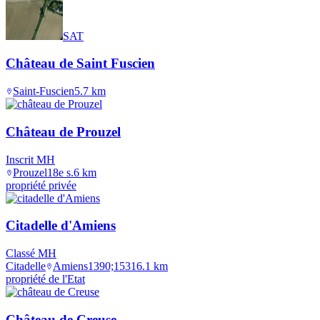
SAT
Château de Saint Fuscien
Saint-Fuscien
5.7
km
Château de Prouzel
Inscrit MH
Prouzel
18e s.
6
km
propriété privée
Citadelle d'Amiens
Classé MH
Citadelle
Amiens
1390;1531
6.1
km
propriété de l'Etat
Château de Creuse