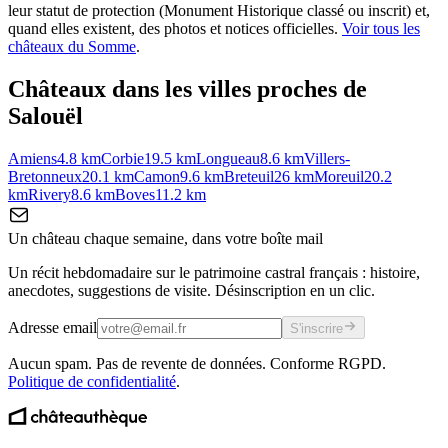
leur statut de protection (Monument Historique classé ou inscrit) et,
quand elles existent, des photos et notices officielles.
Voir tous les
châteaux du
Somme
.
Châteaux dans les villes proches de
Salouël
Amiens
4.8
km
Corbie
19.5
km
Longueau
8.6
km
Villers-
Bretonneux
20.1
km
Camon
9.6
km
Breteuil
26
km
Moreuil
20.2
km
Rivery
8.6
km
Boves
11.2
km
Un château chaque semaine, dans votre boîte mail
Un récit hebdomadaire sur le patrimoine castral français : histoire,
anecdotes, suggestions de visite. Désinscription en un clic.
Adresse email
S'inscrire
Aucun spam. Pas de revente de données. Conforme RGPD.
Politique de confidentialité
.