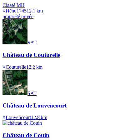
Classé MH
Hénu
1745
12.1
km
propriété privée
SAT
Château de Couturelle
Couturelle
12.2
km
SAT
Château de Louvencourt
Louvencourt
12.8
km
Château de Couin