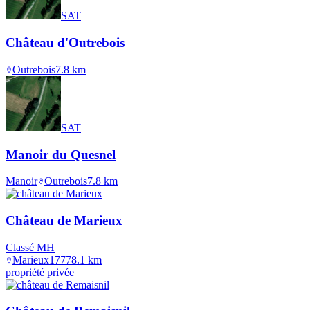
SAT
Château d'Outrebois
Outrebois
7.8
km
SAT
Manoir du Quesnel
Manoir
Outrebois
7.8
km
Château de Marieux
Classé MH
Marieux
1777
8.1
km
propriété privée