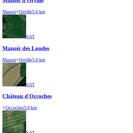
Manoir d'Orville
Manoir
Orville
5.6
km
SAT
Manoir des Londes
Manoir
Orville
5.6
km
SAT
Château d'Occoches
Occoches
5.9
km
SAT