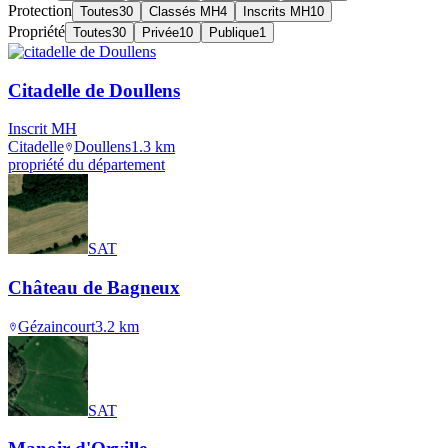
Protection
Toutes
30
Classés MH
4
Inscrits MH
10
Propriété
Toutes
30
Privée
10
Publique
1
Citadelle de Doullens
Inscrit MH
Citadelle
Doullens
1.3
km
propriété du département
SAT
Château de Bagneux
Gézaincourt
3.2
km
SAT