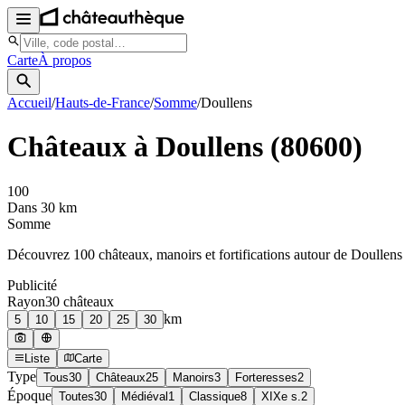
Carte
À propos
Accueil
/
Hauts-de-France
/
Somme
/
Doullens
Châteaux à
Doullens
(
80600
)
100
Dans 30 km
Somme
Découvrez
100
château
x
, manoir
s
et fortifications autour de
Doullens
Publicité
Rayon
30
château
x
km
5
10
15
20
25
30
Liste
Carte
Type
Tous
30
Châteaux
25
Manoirs
3
Forteresses
2
Époque
Toutes
30
Médiéval
1
Classique
8
XIXe s.
2