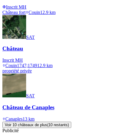
Inscrit MH
Château fort
Couin
12.9
km
SAT
Château
Inscrit MH
Couin
1747;1749
12.9
km
propriété privée
SAT
Château de Canaples
Canaples
13
km
Voir
10
château
x
de plus
(
10
restant
s
)
Publicité