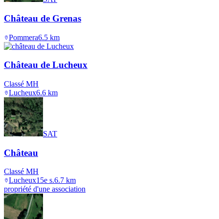
Château de Grenas
Pommera
6.5
km
Château de Lucheux
Classé MH
Lucheux
6.6
km
SAT
Château
Classé MH
Lucheux
15e s.
6.7
km
propriété d'une association