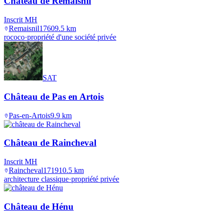
Château de Remaisnil
Inscrit MH
Remaisnil
1760
9.5
km
rococo
·
propriété d'une société privée
SAT
Château de Pas en Artois
Pas-en-Artois
9.9
km
Château de Raincheval
Inscrit MH
Raincheval
1719
10.5
km
architecture classique
·
propriété privée
Château de Hénu