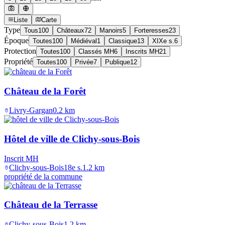
Liste
Carte
Type
Tous
100
Châteaux
72
Manoirs
5
Forteresses
23
Époque
Toutes
100
Médiéval
1
Classique
13
XIXe s.
6
Protection
Toutes
100
Classés MH
6
Inscrits MH
21
Propriété
Toutes
100
Privée
7
Publique
12
Château de la Forêt
Livry-Gargan
0.2
km
Hôtel de ville de Clichy-sous-Bois
Inscrit MH
Clichy-sous-Bois
18e s.
1.2
km
propriété de la commune
Château de la Terrasse
Clichy-sous-Bois
1.2
km