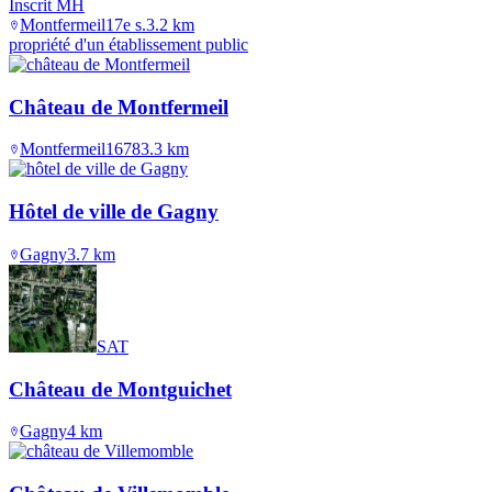
Inscrit MH
Montfermeil
17e s.
3.2
km
propriété d'un établissement public
Château de Montfermeil
Montfermeil
1678
3.3
km
Hôtel de ville de Gagny
Gagny
3.7
km
SAT
Château de Montguichet
Gagny
4
km