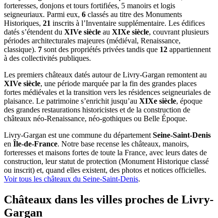
forteresses, donjons et tours fortifiées, 5 manoirs et logis
seigneuriaux. Parmi eux,
6
classés au titre des Monuments
Historiques,
21
inscrits à l’Inventaire supplémentaire. Les édifices
datés s’étendent du
XIVe siècle
au
XIXe siècle
, couvrant plusieurs
périodes architecturales majeures (médiéval, Renaissance,
classique).
7
sont des propriétés privées tandis que
12
appartiennent
à des collectivités publiques.
Les premiers châteaux datés autour de Livry-Gargan remontent au
XIVe siècle
, une période marquée par la fin des grandes places
fortes médiévales et la transition vers les résidences seigneuriales de
plaisance. Le patrimoine s’enrichit jusqu’au
XIXe siècle
, époque
des grandes restaurations historicistes et de la construction de
châteaux néo-Renaissance, néo-gothiques ou Belle Époque.
Livry-Gargan
est une commune du département
Seine-Saint-Denis
en
Île-de-France
. Notre base recense les châteaux, manoirs,
forteresses et maisons fortes de toute la France, avec leurs dates de
construction, leur statut de protection (Monument Historique classé
ou inscrit) et, quand elles existent, des photos et notices officielles.
Voir tous les châteaux du
Seine-Saint-Denis
.
Châteaux dans les villes proches de
Livry-
Gargan