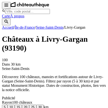
Carte
À propos
Accueil
/
Île-de-France
/
Seine-Saint-Denis
/
Livry-Gargan
Châteaux à
Livry-Gargan
(
93190
)
100
Dans 30 km
Seine-Saint-Denis
Découvrez
100
château
x
, manoir
s
et fortifications autour de
Livry-
Gargan
(
Seine-Saint-Denis
). Filtrez par rayon (5 à 30 km) et par
statut Monument Historique. Dates de construction, photos, lien vers
la notice officielle.
Publicité
Rayon
100
château
x
km
5
10
15
20
25
30