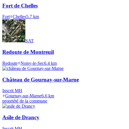
Fort de Chelles
Fort
Chelles
5.7
km
SAT
Redoute de Montreuil
Redoute
Noisy-le-Sec
6.4
km
Château de Gournay-sur-Marne
Inscrit MH
Gournay-sur-Marne
6.6
km
propriété de la commune
Asile de Drancy
Inscrit MH