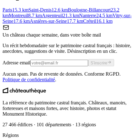
Paris
15.3
km
Saint-Denis
12.6
km
Boulogne-Billancourt
23.2
km
Montreuil
8.7
km
Argenteuil
21.3
km
Nanterre
24.5
km
Vitry-sur-
Seine
17.6
km
Asnières-sur-Seine
17.7
km
Créteil
16.1
km
Un château chaque semaine, dans votre boîte mail
Un récit hebdomadaire sur le patrimoine castral français : histoire,
anecdotes, suggestions de visite. Désinscription en un clic.
Adresse email
S'inscrire
Aucun spam. Pas de revente de données. Conforme RGPD.
Politique de confidentialité
.
La référence du patrimoine castral français. Châteaux, manoirs,
forteresses et maisons fortes, avec histoire, photos et statut
Monument Historique.
27 466 édifices · 101 départements · 13 régions
Régions