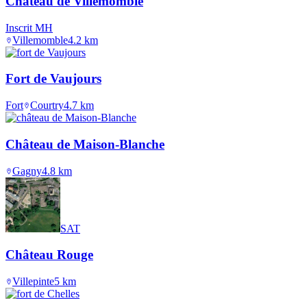
Château de Villemomble
Inscrit MH
Villemomble
4.2
km
Fort de Vaujours
Fort
Courtry
4.7
km
Château de Maison-Blanche
Gagny
4.8
km
SAT
Château Rouge
Villepinte
5
km