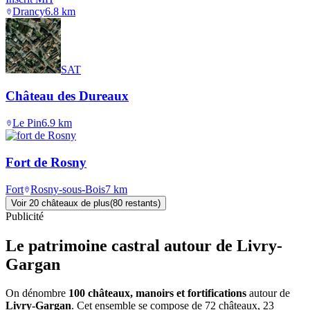
Drancy
6.8
km
SAT
Château des Dureaux
Le Pin
6.9
km
Fort de Rosny
Fort
Rosny-sous-Bois
7
km
Voir
20
château
x
de plus
(
80
restant
s
)
Publicité
Le patrimoine castral autour de
Livry-
Gargan
On dénombre
100 châteaux, manoirs et fortifications
autour de
Livry-Gargan
. Cet ensemble se compose de 72 châteaux, 23