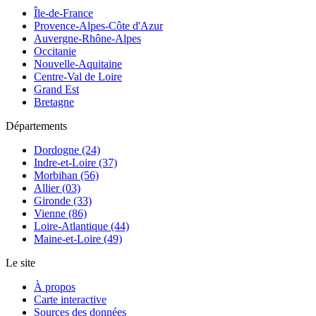
Île-de-France
Provence-Alpes-Côte d'Azur
Auvergne-Rhône-Alpes
Occitanie
Nouvelle-Aquitaine
Centre-Val de Loire
Grand Est
Bretagne
Départements
Dordogne (24)
Indre-et-Loire (37)
Morbihan (56)
Allier (03)
Gironde (33)
Vienne (86)
Loire-Atlantique (44)
Maine-et-Loire (49)
Le site
À propos
Carte interactive
Sources des données