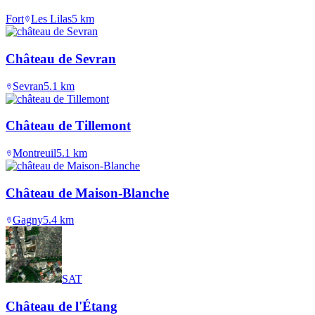
Fort
Les Lilas
5
km
Château de Sevran
Sevran
5.1
km
Château de Tillemont
Montreuil
5.1
km
Château de Maison-Blanche
Gagny
5.4
km
SAT
Château de l'Étang