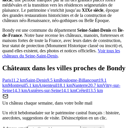
médiévales et la transition vers les résidences seigneuriales de
plaisance. Le patrimoine s’enrichit jusqu’au
XIXe siècle
, époque
des grandes restaurations historicistes et de la construction de
châteaux néo-Renaissance, néo-gothiques ou Belle Époque.
Bondy
est une commune du département
Seine-Saint-Denis
en
Île-
de-France
. Notre base recense les châteaux, manoirs, forteresses et
maisons fortes de toute la France, avec leurs dates de construction,
leur statut de protection (Monument Historique classé ou inscrit) et,
quand elles existent, des photos et notices officielles.
Voir tous les
châteaux du
Seine-Saint-Denis
.
Châteaux dans les villes proches de
Bondy
Paris
11.2
km
Saint-Denis
9.5
km
Boulogne-Billancourt
19.1
km
Montreuil
5.1
km
Argenteuil
18.1
km
Nanterre
20.7
km
Vitry-sur-
Seine
14.3
km
Asnières-sur-Seine
14.1
km
Créteil
13.5
km
Un château chaque semaine, dans votre boîte mail
Un récit hebdomadaire sur le patrimoine castral français : histoire,
anecdotes, suggestions de visite. Désinscription en un clic.