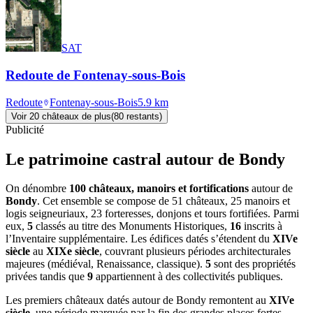
SAT
Redoute de Fontenay-sous-Bois
Redoute
Fontenay-sous-Bois
5.9
km
Voir
20
château
x
de plus
(
80
restant
s
)
Publicité
Le patrimoine castral autour de
Bondy
On dénombre
100 châteaux, manoirs et fortifications
autour de
Bondy
. Cet ensemble se compose de 51 châteaux, 25 manoirs et
logis seigneuriaux, 23 forteresses, donjons et tours fortifiées. Parmi
eux,
5
classés au titre des Monuments Historiques,
16
inscrits à
l’Inventaire supplémentaire. Les édifices datés s’étendent du
XIVe
siècle
au
XIXe siècle
, couvrant plusieurs périodes architecturales
majeures (médiéval, Renaissance, classique).
5
sont des propriétés
privées tandis que
9
appartiennent à des collectivités publiques.
Les premiers châteaux datés autour de Bondy remontent au
XIVe
siècle
, une période marquée par la fin des grandes places fortes