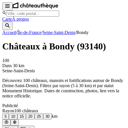
Carte
À propos
Accueil
/
Île-de-France
/
Seine-Saint-Denis
/
Bondy
Châteaux à
Bondy
(
93140
)
100
Dans 30 km
Seine-Saint-Denis
Découvrez
100
château
x
, manoir
s
et fortifications autour de
Bondy
(
Seine-Saint-Denis
). Filtrez par rayon (5 à 30 km) et par statut
Monument Historique. Dates de construction, photos, lien vers la
notice officielle.
Publicité
Rayon
100
château
x
km
5
10
15
20
25
30