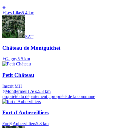
Les Lilas
5.4
km
SAT
Château de Montguichet
Gagny
5.5
km
Petit Château
Inscrit MH
Montfermeil
17e s.
5.8
km
propriété du département ; propriété de la commune
Fort d'Aubervilliers
Fort
Aubervilliers
5.8
km