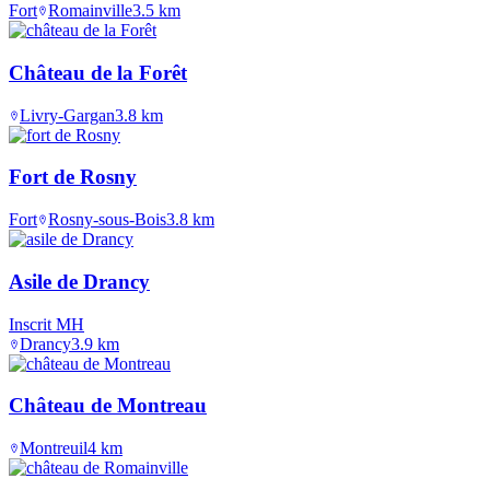
Fort
Romainville
3.5
km
Château de la Forêt
Livry-Gargan
3.8
km
Fort de Rosny
Fort
Rosny-sous-Bois
3.8
km
Asile de Drancy
Inscrit MH
Drancy
3.9
km
Château de Montreau
Montreuil
4
km