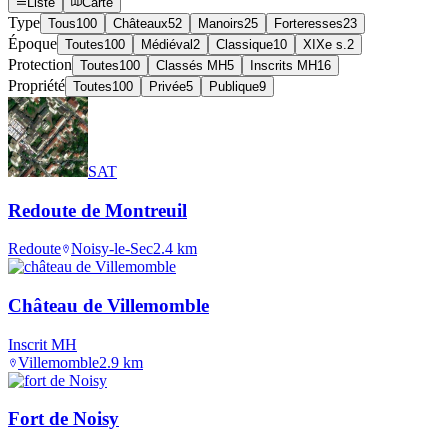
Liste
Carte
Type
Tous
100
Châteaux
52
Manoirs
25
Forteresses
23
Époque
Toutes
100
Médiéval
2
Classique
10
XIXe s.
2
Protection
Toutes
100
Classés MH
5
Inscrits MH
16
Propriété
Toutes
100
Privée
5
Publique
9
SAT
Redoute de Montreuil
Redoute
Noisy-le-Sec
2.4
km
Château de Villemomble
Inscrit MH
Villemomble
2.9
km
Fort de Noisy