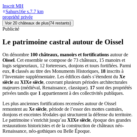
Inscrit MH
Sahurs
16e s.
7.7
km
propriété privée
Voir
20
château
x
de plus
(
74
restant
s
)
Publicité
Le patrimoine castral autour de
Oissel
On dénombre
100 châteaux, manoirs et fortifications
autour de
Oissel
. Cet ensemble se compose de 73 châteaux, 15 manoirs et
logis seigneuriaux, 12 forteresses, donjons et tours fortifiées. Parmi
eux,
8
classés au titre des Monuments Historiques,
18
inscrits à
l’Inventaire supplémentaire. Les édifices datés s’étendent du
Xe
siècle
au
XIXe siècle
, couvrant plusieurs périodes architecturales
majeures (médiéval, Renaissance, classique).
17
sont des propriétés
privées tandis que
1
appartiennent à des collectivités publiques.
Les plus anciennes fortifications recensées autour de Oissel
remontent au
Xe siècle
, période de l’essor des mottes castrales,
donjons et enceintes féodales qui structurent la défense du territoire.
Le patrimoine s’enrichit jusqu’au
XIXe siècle
, époque des grandes
restaurations historicistes et de la construction de châteaux néo-
Renaissance, néo-gothiques ou Belle Époque.