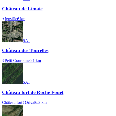
Château de Limaie
Igoville
6
km
SAT
Château des Tourelles
Petit-Couronne
6.1
km
SAT
Château fort de Roche Fouet
Château fort
Orival
6.3
km