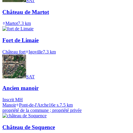
SAT
Château de Martot
Martot
7.3
km
Fort de Limaie
Château fort
Igoville
7.3
km
SAT
Ancien manoir
Inscrit MH
Manoir
Pont-de-l'Arche
16e s.
7.5
km
propriété de la commune ; propriété privée
Château de Soquence