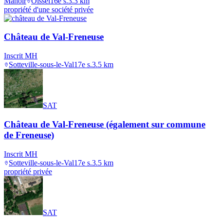
Manoir
Oissel
16e s.
3.3
km
propriété d'une société privée
Château de Val-Freneuse
Inscrit MH
Sotteville-sous-le-Val
17e s.
3.5
km
SAT
Château de Val-Freneuse (également sur commune
de Freneuse)
Inscrit MH
Sotteville-sous-le-Val
17e s.
3.5
km
propriété privée
SAT