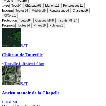
Liste
Carte
Type
Tous
94
Châteaux
68
Manoirs
15
Forteresses
11
Époque
Toutes
94
Médiéval
5
Renaissance
4
Classique
9
XIXe s.
1
Protection
Toutes
94
Classés MH
8
Inscrits MH
17
Propriété
Toutes
94
Privée
16
Publique
1
SAT
Château de Tourville
Tourville-la-Rivière
1.9
km
SAT
Ancien manoir de la Chapelle
Classé MH