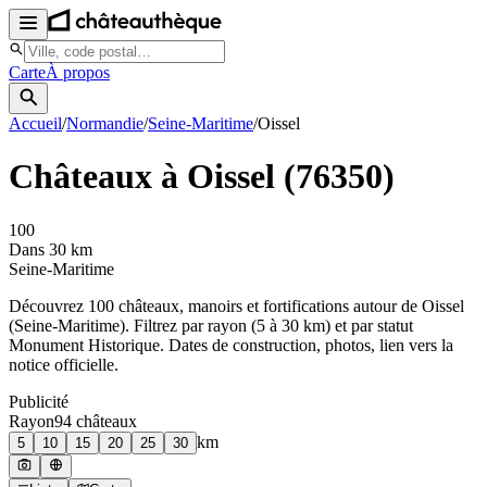
Carte
À propos
Accueil
/
Normandie
/
Seine-Maritime
/
Oissel
Châteaux à
Oissel
(
76350
)
100
Dans 30 km
Seine-Maritime
Découvrez
100
château
x
, manoir
s
et fortifications autour de
Oissel
(
Seine-Maritime
). Filtrez par rayon (5 à 30 km) et par statut
Monument Historique. Dates de construction, photos, lien vers la
notice officielle.
Publicité
Rayon
94
château
x
km
5
10
15
20
25
30