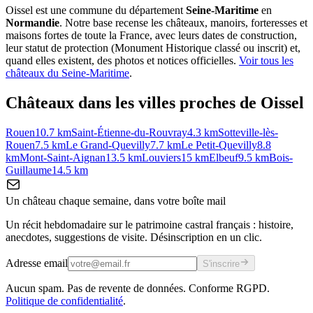
Oissel
est une commune du département
Seine-Maritime
en
Normandie
. Notre base recense les châteaux, manoirs, forteresses et
maisons fortes de toute la France, avec leurs dates de construction,
leur statut de protection (Monument Historique classé ou inscrit) et,
quand elles existent, des photos et notices officielles.
Voir tous les
châteaux du
Seine-Maritime
.
Châteaux dans les villes proches de
Oissel
Rouen
10.7
km
Saint-Étienne-du-Rouvray
4.3
km
Sotteville-lès-
Rouen
7.5
km
Le Grand-Quevilly
7.7
km
Le Petit-Quevilly
8.8
km
Mont-Saint-Aignan
13.5
km
Louviers
15
km
Elbeuf
9.5
km
Bois-
Guillaume
14.5
km
Un château chaque semaine, dans votre boîte mail
Un récit hebdomadaire sur le patrimoine castral français : histoire,
anecdotes, suggestions de visite. Désinscription en un clic.
Adresse email
S'inscrire
Aucun spam. Pas de revente de données. Conforme RGPD.
Politique de confidentialité
.