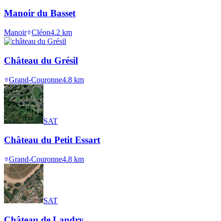
Manoir du Basset
Manoir
Cléon
4.2
km
Château du Grésil
Grand-Couronne
4.8
km
SAT
Château du Petit Essart
Grand-Couronne
4.8
km
SAT
Château de Landry