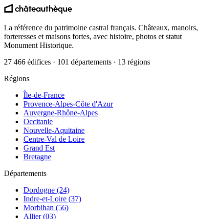
La référence du patrimoine castral français. Châteaux, manoirs,
forteresses et maisons fortes, avec histoire, photos et statut
Monument Historique.
27 466 édifices · 101 départements · 13 régions
Régions
Île-de-France
Provence-Alpes-Côte d'Azur
Auvergne-Rhône-Alpes
Occitanie
Nouvelle-Aquitaine
Centre-Val de Loire
Grand Est
Bretagne
Départements
Dordogne (24)
Indre-et-Loire (37)
Morbihan (56)
Allier (03)