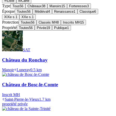
Liste
Carte
Type
Tous
56
Châteaux
38
Manoirs
15
Forteresses
3
Époque
Toutes
56
Médiéval
4
Renaissance
1
Classique
6
XIXe s.
1
XXe s.
1
Protection
Toutes
56
Classés MH
8
Inscrits MH
15
Propriété
Toutes
56
Privée
19
Publique
1
SAT
Château du Ronchay
Manoir
Luneray
0.5
km
Château de Bosc-le-Comte
Inscrit MH
Saint-Pierre-le-Vieux
1.7
km
propriété privée