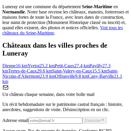
Luneray
est une commune du département
Seine-Maritime
en
Normandie
. Notre base recense les châteaux, manoirs, forteresses et
maisons fortes de toute la France, avec leurs dates de construction,
leur statut de protection (Monument Historique classé ou inscrit) et,
quand elles existent, des photos et notices officielles.
Voir tous les
châteaux du
Seine-Maritime
.
Châteaux dans les villes proches de
Luneray
Dieppe
16
km
Yvetot
25.2
km
Petit-Caux
27.4
km
Pavilly
27.3
km
Terres-de-Caux
29.6
km
Saint-Valery-en-Caux
15.5
km
Saint-
Nicolas-d'Aliermont
23.9
km
Offranville
9.8
km
Cany-Barville
21.1
km
Un château chaque semaine, dans votre boîte mail
Un récit hebdomadaire sur le patrimoine castral français : histoire,
anecdotes, suggestions de visite. Désinscription en un clic.
Adresse email
S'inscrire
Aucun spam. Pas de revente de données. Conforme RGPD.