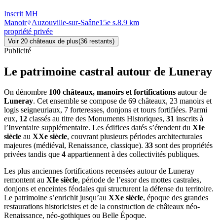
Inscrit MH
Manoir
Auzouville-sur-Saâne
15e s.
8.9
km
propriété privée
Voir
20
château
x
de plus
(
36
restant
s
)
Publicité
Le patrimoine castral autour de
Luneray
On dénombre
100 châteaux, manoirs et fortifications
autour de
Luneray
. Cet ensemble se compose de 69 châteaux, 23 manoirs et
logis seigneuriaux, 7 forteresses, donjons et tours fortifiées. Parmi
eux,
12
classés au titre des Monuments Historiques,
31
inscrits à
l’Inventaire supplémentaire. Les édifices datés s’étendent du
XIe
siècle
au
XXe siècle
, couvrant plusieurs périodes architecturales
majeures (médiéval, Renaissance, classique).
33
sont des propriétés
privées tandis que
4
appartiennent à des collectivités publiques.
Les plus anciennes fortifications recensées autour de Luneray
remontent au
XIe siècle
, période de l’essor des mottes castrales,
donjons et enceintes féodales qui structurent la défense du territoire.
Le patrimoine s’enrichit jusqu’au
XXe siècle
, époque des grandes
restaurations historicistes et de la construction de châteaux néo-
Renaissance, néo-gothiques ou Belle Époque.