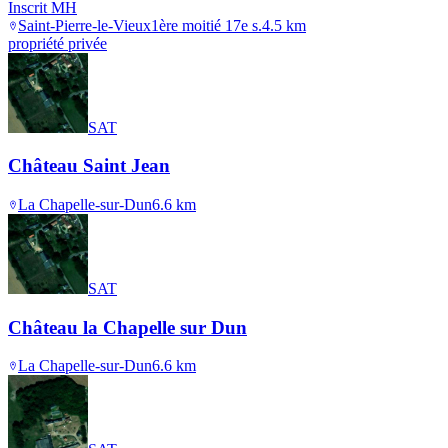
Inscrit MH
Saint-Pierre-le-Vieux
1ère moitié 17e s.
4.5
km
propriété privée
SAT
Château Saint Jean
La Chapelle-sur-Dun
6.6
km
SAT
Château la Chapelle sur Dun
La Chapelle-sur-Dun
6.6
km