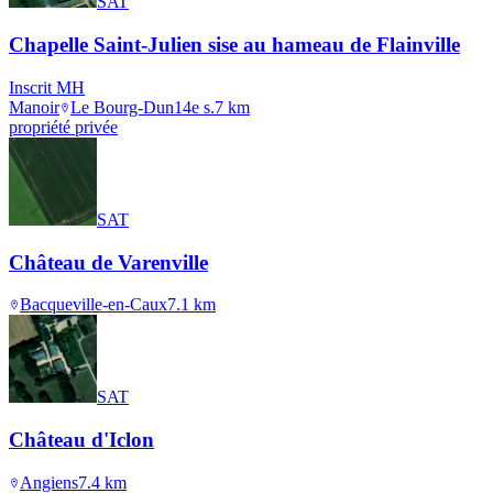
SAT
Chapelle Saint-Julien sise au hameau de Flainville
Inscrit MH
Manoir
Le Bourg-Dun
14e s.
7
km
propriété privée
SAT
Château de Varenville
Bacqueville-en-Caux
7.1
km
SAT
Château d'Iclon
Angiens
7.4
km