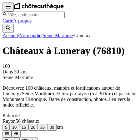
Carte
À propos
Accueil
/
Normandie
/
Seine-Maritime
/
Luneray
Châteaux à
Luneray
(
76810
)
100
Dans 30 km
Seine-Maritime
Découvrez
100
château
x
, manoir
s
et fortifications autour de
Luneray
(
Seine-Maritime
). Filtrez par rayon (5 à 30 km) et par statut
Monument Historique. Dates de construction, photos, lien vers la
notice officielle.
Publicité
Rayon
56
château
x
km
5
10
15
20
25
30