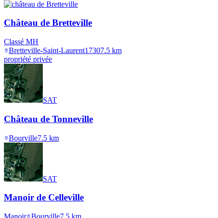
Château de Bretteville
Classé MH
Bretteville-Saint-Laurent
1730
7.5
km
propriété privée
SAT
Château de Tonneville
Bourville
7.5
km
SAT
Manoir de Celleville
Manoir
Bourville
7.5
km