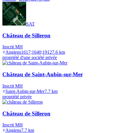
SAT
Château de Silleron
Inscrit MH
Angiens
1617;1640;1912
7.6
km
propriété d'une société privée
Château de Saint-Aubin-sur-Mer
Inscrit MH
Saint-Aubin-sur-Mer
7.7
km
propriété privée
Château de Silleron
Inscrit MH
Angiens
7.7
km