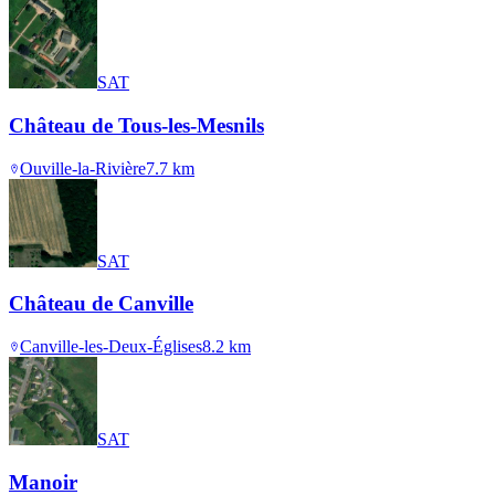
SAT
Château de Tous-les-Mesnils
Ouville-la-Rivière
7.7
km
SAT
Château de Canville
Canville-les-Deux-Églises
8.2
km
SAT
Manoir