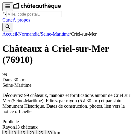
Carte
À propos
Accueil
/
Normandie
/
Seine-Maritime
/
Criel-sur-Mer
Châteaux à
Criel-sur-Mer
(
76910
)
99
Dans 30 km
Seine-Maritime
Découvrez
99
château
x
, manoir
s
et fortifications autour de
Criel-sur-
Mer
(
Seine-Maritime
). Filtrez par rayon (5 à 30 km) et par statut
Monument Historique. Dates de construction, photos, lien vers la
notice officielle.
Publicité
Rayon
13
château
x
km
5
10
15
20
25
30