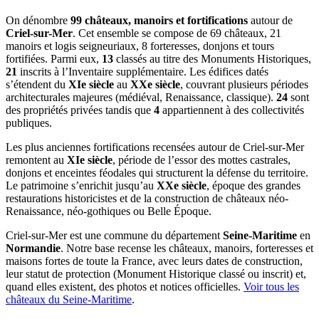
On dénombre
99 châteaux, manoirs et fortifications
autour de
Criel-sur-Mer
. Cet ensemble se compose de 69 châteaux, 21
manoirs et logis seigneuriaux, 8 forteresses, donjons et tours
fortifiées. Parmi eux,
13
classés au titre des Monuments Historiques,
21
inscrits à l’Inventaire supplémentaire. Les édifices datés
s’étendent du
XIe siècle
au
XXe siècle
, couvrant plusieurs périodes
architecturales majeures (médiéval, Renaissance, classique).
24
sont
des propriétés privées tandis que
4
appartiennent à des collectivités
publiques.
Les plus anciennes fortifications recensées autour de Criel-sur-Mer
remontent au
XIe siècle
, période de l’essor des mottes castrales,
donjons et enceintes féodales qui structurent la défense du territoire.
Le patrimoine s’enrichit jusqu’au
XXe siècle
, époque des grandes
restaurations historicistes et de la construction de châteaux néo-
Renaissance, néo-gothiques ou Belle Époque.
Criel-sur-Mer
est une commune du département
Seine-Maritime
en
Normandie
. Notre base recense les châteaux, manoirs, forteresses et
maisons fortes de toute la France, avec leurs dates de construction,
leur statut de protection (Monument Historique classé ou inscrit) et,
quand elles existent, des photos et notices officielles.
Voir tous les
châteaux du
Seine-Maritime
.