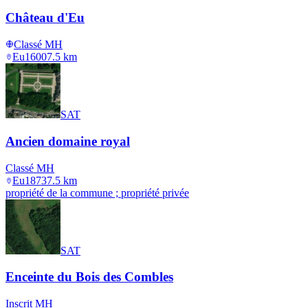
Château d'Eu
Classé MH
Eu
1600
7.5
km
SAT
Ancien domaine royal
Classé MH
Eu
1873
7.5
km
propriété de la commune ; propriété privée
SAT
Enceinte du Bois des Combles
Inscrit MH