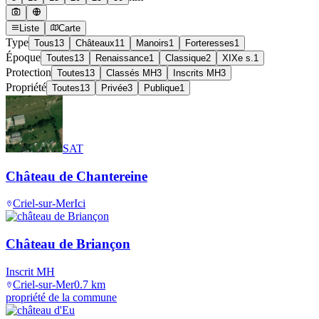
Liste
Carte
Type
Tous
13
Châteaux
11
Manoirs
1
Forteresses
1
Époque
Toutes
13
Renaissance
1
Classique
2
XIXe s.
1
Protection
Toutes
13
Classés MH
3
Inscrits MH
3
Propriété
Toutes
13
Privée
3
Publique
1
SAT
Château de Chantereine
Criel-sur-Mer
Ici
Château de Briançon
Inscrit MH
Criel-sur-Mer
0.7
km
propriété de la commune