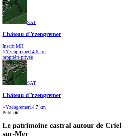
SAT
Château d'Yzengremer
Inscrit MH
Yzengremer
14.6
km
propriété privée
SAT
Château d'Yzengremer
Yzengremer
14.7
km
Publicité
Le patrimoine castral autour de
Criel-
sur-Mer