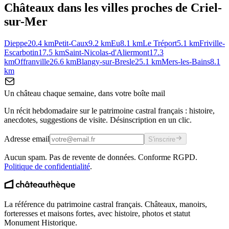
Châteaux dans les villes proches de
Criel-
sur-Mer
Dieppe
20.4
km
Petit-Caux
9.2
km
Eu
8.1
km
Le Tréport
5.1
km
Friville-
Escarbotin
17.5
km
Saint-Nicolas-d'Aliermont
17.3
km
Offranville
26.6
km
Blangy-sur-Bresle
25.1
km
Mers-les-Bains
8.1
km
Un château chaque semaine, dans votre boîte mail
Un récit hebdomadaire sur le patrimoine castral français : histoire,
anecdotes, suggestions de visite. Désinscription en un clic.
Adresse email
S'inscrire
Aucun spam. Pas de revente de données. Conforme RGPD.
Politique de confidentialité
.
La référence du patrimoine castral français. Châteaux, manoirs,
forteresses et maisons fortes, avec histoire, photos et statut
Monument Historique.