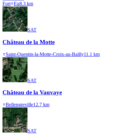
Fort
Eu
8.3
km
SAT
Château de la Motte
Saint-Quentin-la-Motte-Croix-au-Bailly
11.1
km
SAT
Château de la Vauvaye
Bellengreville
12.7
km
SAT