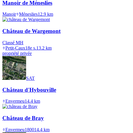
Manoir de Méneslies
Manoir
Méneslies
12.9
km
Château de Wargemont
Classé MH
Petit-Caux
18e s.
13.2
km
propriété privée
SAT
Château d'Hybouville
Envermeu
14.4
km
Château de Bray
Envermeu
1800
14.4
km