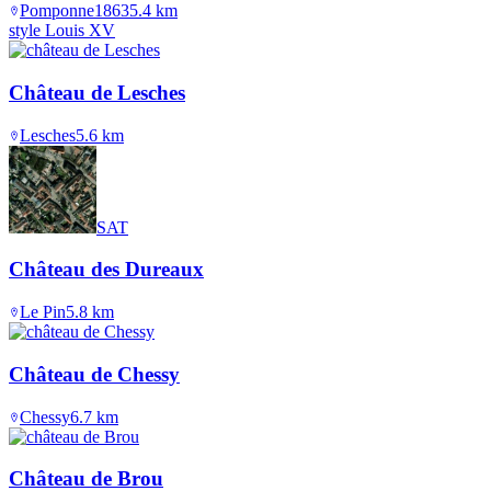
Pomponne
1863
5.4
km
style Louis XV
Château de Lesches
Lesches
5.6
km
SAT
Château des Dureaux
Le Pin
5.8
km
Château de Chessy
Chessy
6.7
km
Château de Brou