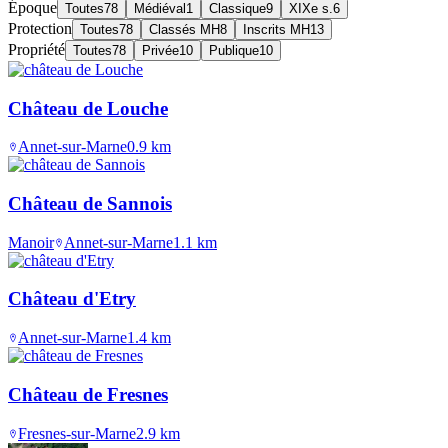
Époque
Toutes
78
Médiéval
1
Classique
9
XIXe s.
6
Protection
Toutes
78
Classés MH
8
Inscrits MH
13
Propriété
Toutes
78
Privée
10
Publique
10
Château de Louche
Annet-sur-Marne
0.9
km
Château de Sannois
Manoir
Annet-sur-Marne
1.1
km
Château d'Etry
Annet-sur-Marne
1.4
km
Château de Fresnes
Fresnes-sur-Marne
2.9
km