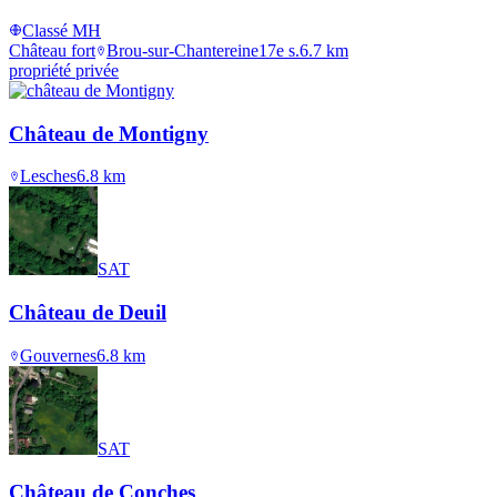
Classé MH
Château fort
Brou-sur-Chantereine
17e s.
6.7
km
propriété privée
Château de Montigny
Lesches
6.8
km
SAT
Château de Deuil
Gouvernes
6.8
km
SAT
Château de Conches