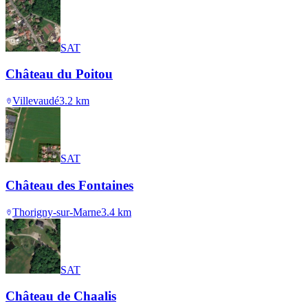
SAT
Château du Poitou
Villevaudé
3.2
km
SAT
Château des Fontaines
Thorigny-sur-Marne
3.4
km
SAT
Château de Chaalis