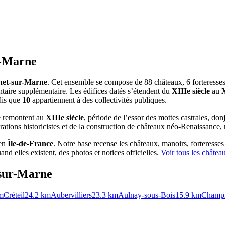
r-Marne
et-sur-Marne
. Cet ensemble se compose de 88 châteaux, 6 forteresses, 
entaire supplémentaire. Les édifices datés s’étendent du
XIIIe siècle
au
X
dis que
10
appartiennent à des collectivités publiques.
ne remontent au
XIIIe siècle
, période de l’essor des mottes castrales, don
rations historicistes et de la construction de châteaux néo-Renaissance
en
Île-de-France
. Notre base recense les châteaux, manoirs, forteresses
nd elles existent, des photos et notices officielles.
Voir tous les châte
sur-Marne
m
Créteil
24.2
km
Aubervilliers
23.3
km
Aulnay-sous-Bois
15.9
km
Champi