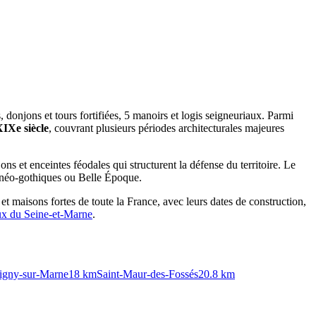
donjons et tours fortifiées, 5 manoirs et logis seigneuriaux. Parmi
IXe siècle
, couvrant plusieurs périodes architecturales majeures
jons et enceintes féodales qui structurent la défense du territoire. Le
, néo-gothiques ou Belle Époque.
 et maisons fortes de toute la France, avec leurs dates de construction,
aux du
Seine-et-Marne
.
gny-sur-Marne
18
km
Saint-Maur-des-Fossés
20.8
km