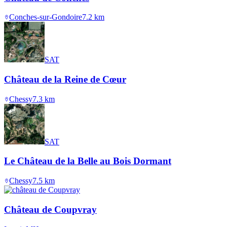
Conches-sur-Gondoire
7.2
km
SAT
Château de la Reine de Cœur
Chessy
7.3
km
SAT
Le Château de la Belle au Bois Dormant
Chessy
7.5
km
Château de Coupvray