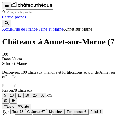
Carte
À propos
Accueil
/
Île-de-France
/
Seine-et-Marne
/
Annet-sur-Marne
Châteaux à
Annet-sur-Marne
(
7
100
Dans 30 km
Seine-et-Marne
Découvrez
100
château
x
, manoir
s
et fortifications autour de
Annet-su
officielle.
Publicité
Rayon
78
château
x
km
5
10
15
20
25
30
Liste
Carte
Type
Tous
78
Châteaux
67
Manoirs
4
Forteresses
6
Palais
1