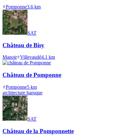
Pomponne
3.6
km
SAT
Château de Bisy
Manoir
Villevaudé
4.1
km
Château de Pomponne
Pomponne
5
km
architecture baroque
SAT
Château de la Pomponnette