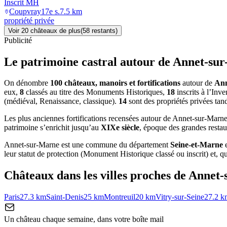
Inscrit MH
Coupvray
17e s.
7.5
km
propriété privée
Voir
20
château
x
de plus
(
58
restant
s
)
Publicité
Le patrimoine castral autour de
Annet-su
On dénombre
100 châteaux, manoirs et fortifications
autour de
Ann
eux,
8
classés au titre des Monuments Historiques,
18
inscrits à l’Inv
(médiéval, Renaissance, classique).
14
sont des propriétés privées tan
Les plus anciennes fortifications recensées autour de Annet-sur-Mar
patrimoine s’enrichit jusqu’au
XIXe siècle
, époque des grandes restau
Annet-sur-Marne
est une commune du département
Seine-et-Marne
leur statut de protection (Monument Historique classé ou inscrit) et, qua
Châteaux dans les villes proches de
Annet-
Paris
27.3
km
Saint-Denis
25
km
Montreuil
20
km
Vitry-sur-Seine
27.2
k
Un château chaque semaine, dans votre boîte mail