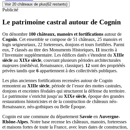
Voir
20
château
x
de plus
(
62
restant
s
)
Publicité
Le patrimoine castral autour de
Cognin
On dénombre
100 châteaux, manoirs et fortifications
autour de
Cognin
. Cet ensemble se compose de 51 châteaux, 25 manoirs et
logis seigneuriaux, 22 forteresses, donjons et tours fortifiées. Parmi
eux,
7
classés au titre des Monuments Historiques,
11
inscrits à
l’Inventaire supplémentaire. Les édifices datés s’étendent du
XIIIe
siècle
au
XIXe siècle
, couvrant plusieurs périodes architecturales
majeures (médiéval, Renaissance, classique).
12
sont des propriétés
privées tandis que
6
appartiennent à des collectivités publiques.
Les plus anciennes fortifications recensées autour de Cognin
remontent au
XIIIe siècle
, période de l’essor des mottes castrales,
donjons et enceintes féodales qui structurent la défense du territoire.
Le patrimoine s’enrichit jusqu’au
XIXe siècle
, époque des grandes
restaurations historicistes et de la construction de châteaux néo-
Renaissance, néo-gothiques ou Belle Époque.
Cognin
est une commune du département
Savoie
en
Auvergne-
Rhône-Alpes
. Notre base recense les châteaux, manoirs, forteresses
et maisons fortes de toute la France, avec leurs dates de construction,