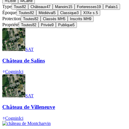
Liste
Carte
Type
Tous
82
Châteaux
47
Manoirs
15
Forteresses
19
Palais
1
Époque
Toutes
82
Médiéval
5
Classique
3
XIXe s.
5
Protection
Toutes
82
Classés MH
5
Inscrits MH
9
Propriété
Toutes
82
Privée
9
Publique
5
SAT
Château de Salins
Cognin
Ici
SAT
Château de Villeneuve
Cognin
Ici