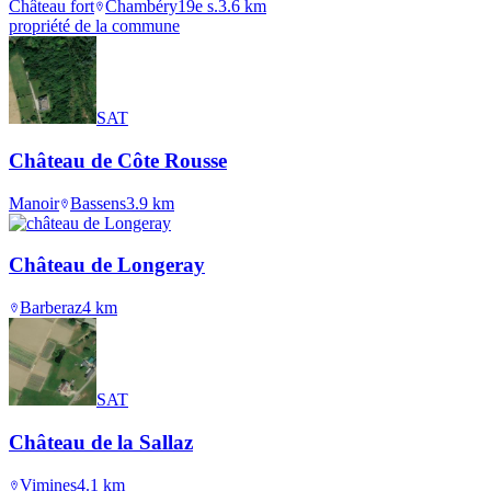
Château fort
Chambéry
19e s.
3.6
km
propriété de la commune
SAT
Château de Côte Rousse
Manoir
Bassens
3.9
km
Château de Longeray
Barberaz
4
km
SAT
Château de la Sallaz
Vimines
4.1
km