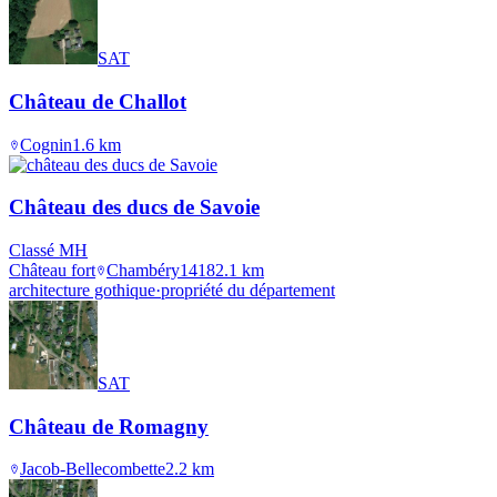
SAT
Château de Challot
Cognin
1.6
km
Château des ducs de Savoie
Classé MH
Château fort
Chambéry
1418
2.1
km
architecture gothique
·
propriété du département
SAT
Château de Romagny
Jacob-Bellecombette
2.2
km