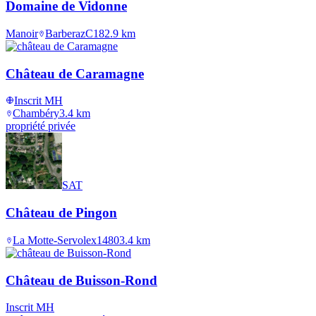
Domaine de Vidonne
Manoir
Barberaz
C18
2.9
km
Château de Caramagne
Inscrit MH
Chambéry
3.4
km
propriété privée
SAT
Château de Pingon
La Motte-Servolex
1480
3.4
km
Château de Buisson-Rond
Inscrit MH