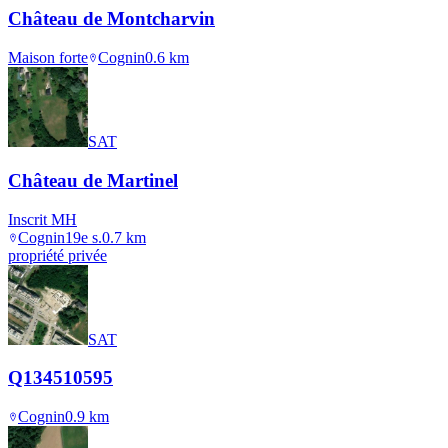
Château de Montcharvin
Maison forte
Cognin
0.6
km
SAT
Château de Martinel
Inscrit MH
Cognin
19e s.
0.7
km
propriété privée
SAT
Q134510595
Cognin
0.9
km