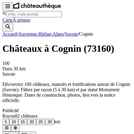
Carte
À propos
Accueil
/
Auvergne-Rhône-Alpes
/
Savoie
/
Cognin
Châteaux à
Cognin
(
73160
)
100
Dans 30 km
Savoie
Découvrez
100
château
x
, manoir
s
et fortifications autour de
Cognin
(
Savoie
). Filtrez par rayon (5 à 30 km) et par statut Monument
Historique. Dates de construction, photos, lien vers la notice
officielle.
Publicité
Rayon
82
château
x
km
5
10
15
20
25
30