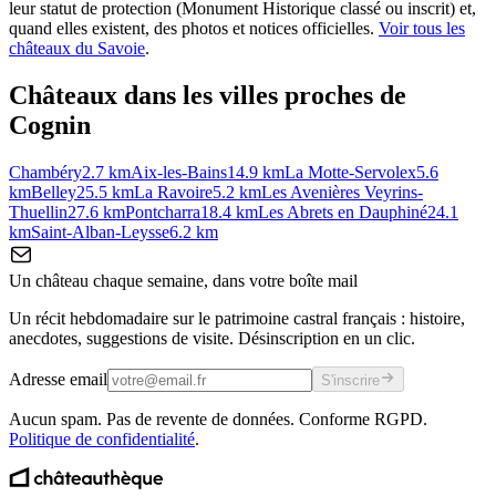
leur statut de protection (Monument Historique classé ou inscrit) et,
quand elles existent, des photos et notices officielles.
Voir tous les
châteaux du
Savoie
.
Châteaux dans les villes proches de
Cognin
Chambéry
2.7
km
Aix-les-Bains
14.9
km
La Motte-Servolex
5.6
km
Belley
25.5
km
La Ravoire
5.2
km
Les Avenières Veyrins-
Thuellin
27.6
km
Pontcharra
18.4
km
Les Abrets en Dauphiné
24.1
km
Saint-Alban-Leysse
6.2
km
Un château chaque semaine, dans votre boîte mail
Un récit hebdomadaire sur le patrimoine castral français : histoire,
anecdotes, suggestions de visite. Désinscription en un clic.
Adresse email
S'inscrire
Aucun spam. Pas de revente de données. Conforme RGPD.
Politique de confidentialité
.