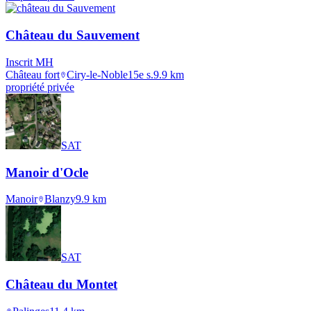
Château du Sauvement
Inscrit MH
Château fort
Ciry-le-Noble
15e s.
9.9
km
propriété privée
SAT
Manoir d'Ocle
Manoir
Blanzy
9.9
km
SAT
Château du Montet