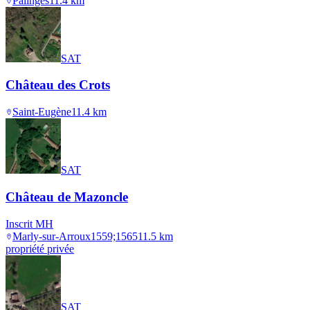
Palinges
11.4
km
SAT
Château des Crots
Saint-Eugène
11.4
km
SAT
Château de Mazoncle
Inscrit MH
Marly-sur-Arroux
1559;1565
11.5
km
propriété privée
SAT