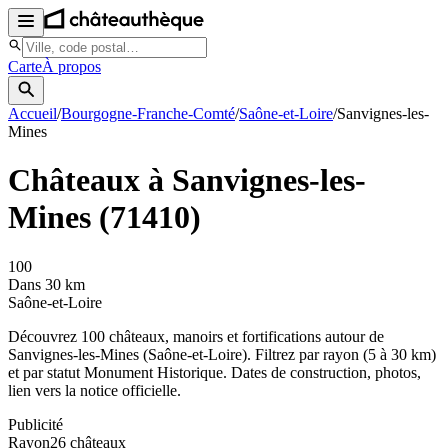
Carte
À propos
Accueil
/
Bourgogne-Franche-Comté
/
Saône-et-Loire
/
Sanvignes-les-
Mines
Châteaux à
Sanvignes-les-
Mines
(
71410
)
100
Dans 30 km
Saône-et-Loire
Découvrez
100
château
x
, manoir
s
et fortifications autour de
Sanvignes-les-Mines
(
Saône-et-Loire
). Filtrez par rayon (5 à 30 km)
et par statut Monument Historique. Dates de construction, photos,
lien vers la notice officielle.
Publicité
Rayon
26
château
x