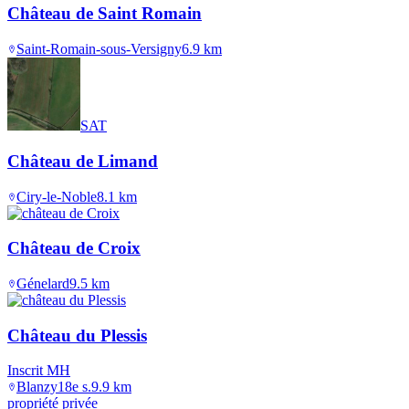
Château de Saint Romain
Saint-Romain-sous-Versigny
6.9
km
SAT
Château de Limand
Ciry-le-Noble
8.1
km
Château de Croix
Génelard
9.5
km
Château du Plessis
Inscrit MH
Blanzy
18e s.
9.9
km
propriété privée