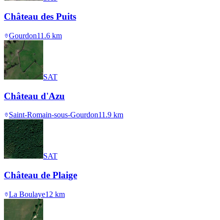
Château des Puits
Gourdon
11.6
km
SAT
Château d'Azu
Saint-Romain-sous-Gourdon
11.9
km
SAT
Château de Plaige
La Boulaye
12
km