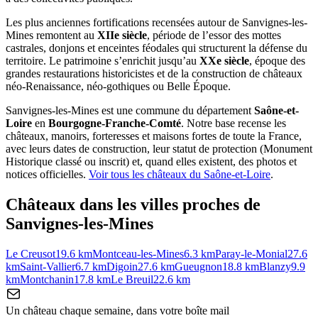
Les plus anciennes fortifications recensées autour de Sanvignes-les-
Mines remontent au
XIIe siècle
, période de l’essor des mottes
castrales, donjons et enceintes féodales qui structurent la défense du
territoire. Le patrimoine s’enrichit jusqu’au
XXe siècle
, époque des
grandes restaurations historicistes et de la construction de châteaux
néo-Renaissance, néo-gothiques ou Belle Époque.
Sanvignes-les-Mines
est une commune du département
Saône-et-
Loire
en
Bourgogne-Franche-Comté
. Notre base recense les
châteaux, manoirs, forteresses et maisons fortes de toute la France,
avec leurs dates de construction, leur statut de protection (Monument
Historique classé ou inscrit) et, quand elles existent, des photos et
notices officielles.
Voir tous les châteaux du
Saône-et-Loire
.
Châteaux dans les villes proches de
Sanvignes-les-Mines
Le Creusot
19.6
km
Montceau-les-Mines
6.3
km
Paray-le-Monial
27.6
km
Saint-Vallier
6.7
km
Digoin
27.6
km
Gueugnon
18.8
km
Blanzy
9.9
km
Montchanin
17.8
km
Le Breuil
22.6
km
Un château chaque semaine, dans votre boîte mail