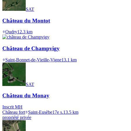
SAT
Château du Montot
Oudry
12.3
km
Château de Champvigy
Saint-Bonnet-de-Vieille-Vigne
13.1
km
SAT
Château du Monay
Inscrit MH
Château fort
Saint-Eusèbe
17e s.
13.5
km
propriété privée