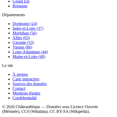
Grand Est
Bretagne
Départements
Dordogne (24)
Indre-et-Loire (37)
Morbihan (56)
Allier (03)
Gironde (33)
Vienne (86)
Loire-Atlantique (44)
Maine-et-Loire (49)
Le site
À propos
Carte interactive
Sources des données
Contact
Mentions légales
Confidentialité
©
2026
Châteauthèque — Données sous Licence Ouverte
(Mérimée), CC0 (Wikidata), CC BY-SA (Wikipédia).