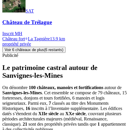
SAT
Château de Trélague
Inscrit MH
Château fort
La Tagnière
13.9
km
propriété privée
Voir
6
château
x
de plus
(
6
restant
s
)
Publicité
Le patrimoine castral autour de
Sanvignes-les-Mines
On dénombre
100 châteaux, manoirs et fortifications
autour de
Sanvignes-les-Mines
. Cet ensemble se compose de 79 châteaux, 15
forteresses, donjons et tours fortifiées, 6 manoirs et logis
seigneuriaux. Parmi eux,
7
classés au titre des Monuments
Historiques,
16
inscrits à l’Inventaire supplémentaire. Les édifices
datés s’étendent du
XIIe siècle
au
XXe siècle
, couvrant plusieurs
périodes architecturales majeures (médiéval, Renaissance,
classique).
21
sont des propriétés privées tandis que
1
appartiennent
à des collectivités publiques.