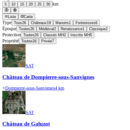
km
5
10
15
20
25
30
Liste
Carte
Type
Tous
26
Châteaux
19
Manoirs
1
Forteresses
6
Époque
Toutes
26
Médiéval
2
Renaissance
1
Classique
2
Protection
Toutes
26
Classés MH
2
Inscrits MH
5
Propriété
Toutes
26
Privée
7
SAT
Château de Dompierre-sous-Sanvignes
Dompierre-sous-Sanvignes
4
km
SAT
Château de Galuzot