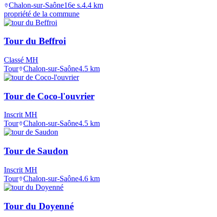
Chalon-sur-Saône
16e s.
4.4
km
propriété de la commune
Tour du Beffroi
Classé MH
Tour
Chalon-sur-Saône
4.5
km
Tour de Coco-l'ouvrier
Inscrit MH
Tour
Chalon-sur-Saône
4.5
km
Tour de Saudon
Inscrit MH
Tour
Chalon-sur-Saône
4.6
km
Tour du Doyenné