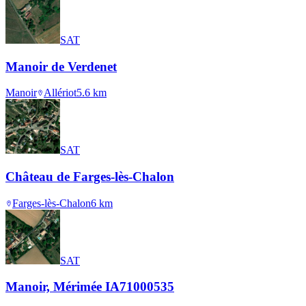
SAT
Manoir de Verdenet
Manoir
Allériot
5.6
km
SAT
Château de Farges-lès-Chalon
Farges-lès-Chalon
6
km
SAT
Manoir, Mérimée IA71000535