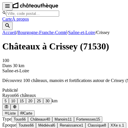
Carte
À propos
Accueil
/
Bourgogne-Franche-Comté
/
Saône-et-Loire
/
Crissey
Châteaux à
Crissey
(
71530
)
100
Dans 30 km
Saône-et-Loire
Découvrez
100
château
x
, manoir
s
et fortifications autour de
Crissey
(
Publicité
Rayon
66
château
x
km
5
10
15
20
25
30
Liste
Carte
Type
Tous
66
Châteaux
40
Manoirs
11
Forteresses
15
Époque
Toutes
66
Médiéval
6
Renaissance
1
Classique
8
XXe s.
1