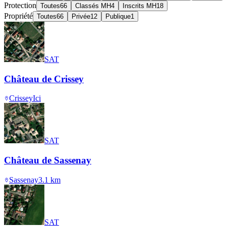
Protection
Toutes
66
Classés MH
4
Inscrits MH
18
Propriété
Toutes
66
Privée
12
Publique
1
SAT
Château de Crissey
Crissey
Ici
SAT
Château de Sassenay
Sassenay
3.1
km
SAT