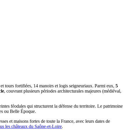
t tours fortifiées, 14 manoirs et logis seigneuriaux. Parmi eux,
5
le
, couvrant plusieurs périodes architecturales majeures (médiéval,
eintes féodales qui structurent la défense du territoire. Le patrimoine
ues ou Belle Époque.
sses et maisons fortes de toute la France, avec leurs dates de
ous les châteaux du
Saône-et-Loire
.