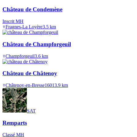
Château de Condemène
Inscrit MH
Fragnes-La Loyère
3.5
km
Château de Champforgeuil
Champforgeuil
3.6
km
Château de Châtenoy
Châtenoy-en-Bresse
1601
3.9
km
SAT
Remparts
Classé MH