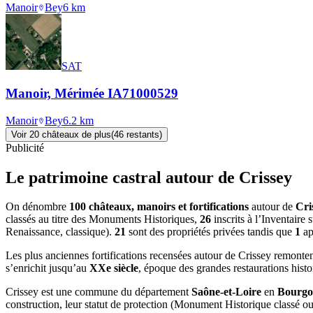
Manoir
Bey
6
km
SAT
Manoir, Mérimée IA71000529
Manoir
Bey
6.2
km
Voir
20
château
x
de plus
(
46
restant
s
)
Publicité
Le patrimoine castral autour de
Crissey
On dénombre
100 châteaux, manoirs et fortifications
autour de
Cri
classés au titre des Monuments Historiques,
26
inscrits à l’Inventaire
Renaissance, classique).
21
sont des propriétés privées tandis que
1
ap
Les plus anciennes fortifications recensées autour de Crissey remonte
s’enrichit jusqu’au
XXe siècle
, époque des grandes restaurations hist
Crissey
est une commune du département
Saône-et-Loire
en
Bourgo
construction, leur statut de protection (Monument Historique classé ou in