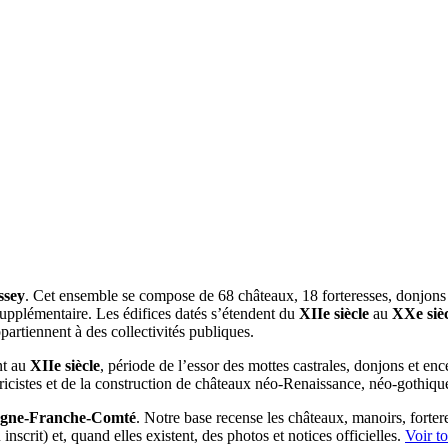
ssey
. Cet ensemble se compose de 68 châteaux, 18 forteresses, donjons e
 supplémentaire. Les édifices datés s’étendent du
XIIe siècle
au
XXe sièc
partiennent à des collectivités publiques.
nt au
XIIe siècle
, période de l’essor des mottes castrales, donjons et enc
oricistes et de la construction de châteaux néo-Renaissance, néo-gothiq
gne-Franche-Comté
. Notre base recense les châteaux, manoirs, fortere
scrit) et, quand elles existent, des photos et notices officielles.
Voir t