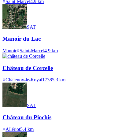
Saint-Marcel
4.9
km
SAT
Manoir du Lac
Manoir
Saint-Marcel
4.9
km
Château de Corcelle
Châtenoy-le-Royal
1738
5.3
km
SAT
Château du Piochis
Allériot
5.4
km