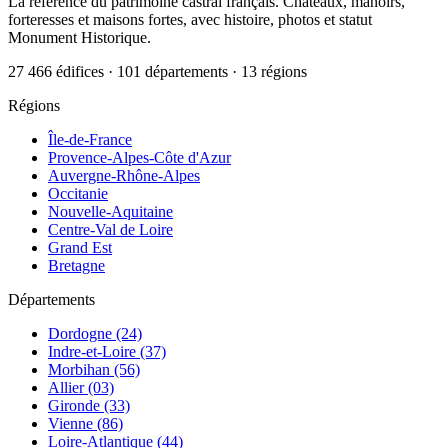
La référence du patrimoine castral français. Châteaux, manoirs,
forteresses et maisons fortes, avec histoire, photos et statut
Monument Historique.
27 466 édifices · 101 départements · 13 régions
Régions
Île-de-France
Provence-Alpes-Côte d'Azur
Auvergne-Rhône-Alpes
Occitanie
Nouvelle-Aquitaine
Centre-Val de Loire
Grand Est
Bretagne
Départements
Dordogne (24)
Indre-et-Loire (37)
Morbihan (56)
Allier (03)
Gironde (33)
Vienne (86)
Loire-Atlantique (44)