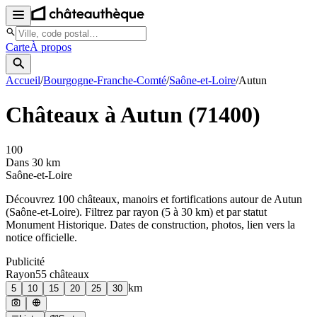
Carte
À propos
Accueil
/
Bourgogne-Franche-Comté
/
Saône-et-Loire
/
Autun
Châteaux à
Autun
(
71400
)
100
Dans 30 km
Saône-et-Loire
Découvrez
100
château
x
, manoir
s
et fortifications autour de
Autun
(
Saône-et-Loire
). Filtrez par rayon (5 à 30 km) et par statut
Monument Historique. Dates de construction, photos, lien vers la
notice officielle.
Publicité
Rayon
55
château
x
km
5
10
15
20
25
30