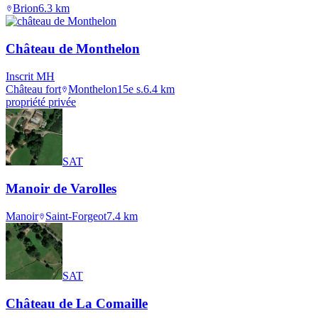
Brion
6.3
km
Château de Monthelon
Inscrit MH
Château fort
Monthelon
15e s.
6.4
km
propriété privée
SAT
Manoir de Varolles
Manoir
Saint-Forgeot
7.4
km
SAT
Château de La Comaille