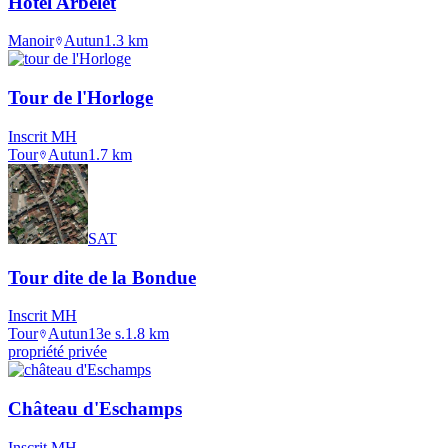
Hôtel Arbelet
Manoir
Autun
1.3
km
Tour de l'Horloge
Inscrit MH
Tour
Autun
1.7
km
SAT
Tour dite de la Bondue
Inscrit MH
Tour
Autun
13e s.
1.8
km
propriété privée
Château d'Eschamps
Inscrit MH