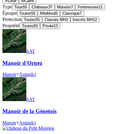
Liste
Carte
Type
Tous
55
Châteaux
37
Manoirs
7
Forteresses
11
Époque
Toutes
55
Médiéval
5
Classique
7
Protection
Toutes
55
Classés MH
2
Inscrits MH
12
Propriété
Toutes
55
Privée
13
SAT
Manoir d'Ornez
Manoir
Autun
Ici
SAT
Manoir de la Gènetois
Manoir
Autun
Ici