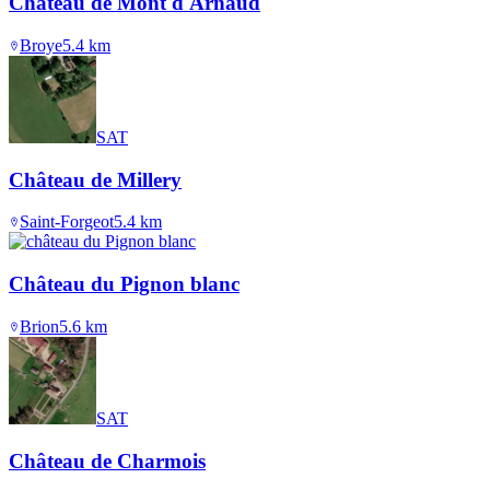
Château de Mont d'Arnaud
Broye
5.4
km
SAT
Château de Millery
Saint-Forgeot
5.4
km
Château du Pignon blanc
Brion
5.6
km
SAT
Château de Charmois