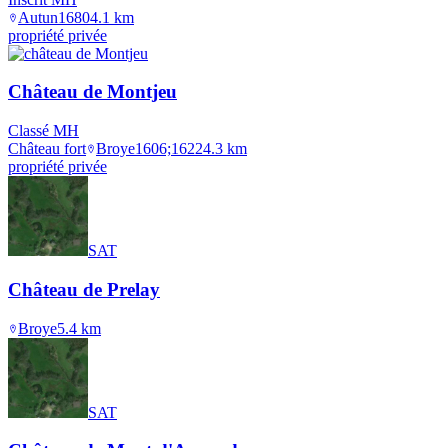
Autun
1680
4.1
km
propriété privée
Château de Montjeu
Classé MH
Château fort
Broye
1606;1622
4.3
km
propriété privée
SAT
Château de Prelay
Broye
5.4
km
SAT