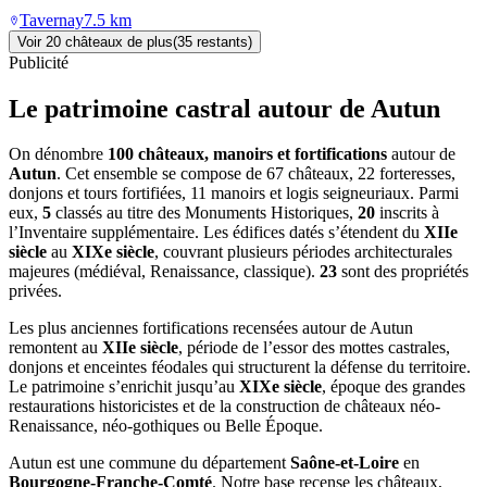
Tavernay
7.5
km
Voir
20
château
x
de plus
(
35
restant
s
)
Publicité
Le patrimoine castral autour de
Autun
On dénombre
100 châteaux, manoirs et fortifications
autour de
Autun
. Cet ensemble se compose de 67 châteaux, 22 forteresses,
donjons et tours fortifiées, 11 manoirs et logis seigneuriaux. Parmi
eux,
5
classés au titre des Monuments Historiques,
20
inscrits à
l’Inventaire supplémentaire. Les édifices datés s’étendent du
XIIe
siècle
au
XIXe siècle
, couvrant plusieurs périodes architecturales
majeures (médiéval, Renaissance, classique).
23
sont des propriétés
privées.
Les plus anciennes fortifications recensées autour de Autun
remontent au
XIIe siècle
, période de l’essor des mottes castrales,
donjons et enceintes féodales qui structurent la défense du territoire.
Le patrimoine s’enrichit jusqu’au
XIXe siècle
, époque des grandes
restaurations historicistes et de la construction de châteaux néo-
Renaissance, néo-gothiques ou Belle Époque.
Autun
est une commune du département
Saône-et-Loire
en
Bourgogne-Franche-Comté
. Notre base recense les châteaux,