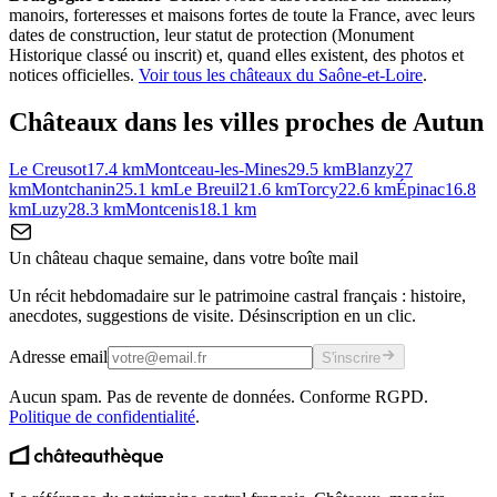
manoirs, forteresses et maisons fortes de toute la France, avec leurs
dates de construction, leur statut de protection (Monument
Historique classé ou inscrit) et, quand elles existent, des photos et
notices officielles.
Voir tous les châteaux du
Saône-et-Loire
.
Châteaux dans les villes proches de
Autun
Le Creusot
17.4
km
Montceau-les-Mines
29.5
km
Blanzy
27
km
Montchanin
25.1
km
Le Breuil
21.6
km
Torcy
22.6
km
Épinac
16.8
km
Luzy
28.3
km
Montcenis
18.1
km
Un château chaque semaine, dans votre boîte mail
Un récit hebdomadaire sur le patrimoine castral français : histoire,
anecdotes, suggestions de visite. Désinscription en un clic.
Adresse email
S'inscrire
Aucun spam. Pas de revente de données. Conforme RGPD.
Politique de confidentialité
.