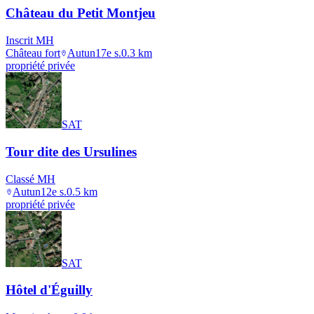
Château du Petit Montjeu
Inscrit MH
Château fort
Autun
17e s.
0.3
km
propriété privée
SAT
Tour dite des Ursulines
Classé MH
Autun
12e s.
0.5
km
propriété privée
SAT
Hôtel d'Éguilly