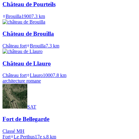
Château de Pourteils
Brouilla
1900
7.3
km
Château de Brouilla
Château fort
Brouilla
7.3
km
Château de Llauro
Château fort
Llauro
1000
7.8
km
architecture romane
SAT
Fort de Bellegarde
Classé MH
Fort
Le Perthus
17e s.
8
km