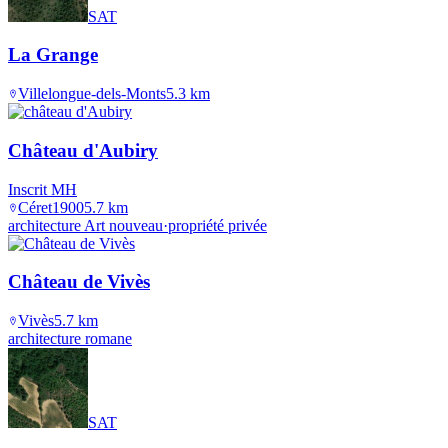
SAT
La Grange
Villelongue-dels-Monts
5.3
km
Château d'Aubiry
Inscrit MH
Céret
1900
5.7
km
architecture Art nouveau
·
propriété privée
Château de Vivès
Vivès
5.7
km
architecture romane
SAT