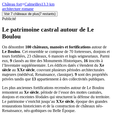
Château fort
Calmeilles
13.3
km
architecture romane
Voir
7
château
x
de plus
(
7
restant
s
)
Publicité
Le patrimoine castral autour de
Le
Boulou
On dénombre
100 châteaux, manoirs et fortifications
autour de
Le Boulou
. Cet ensemble se compose de 70 forteresses, donjons et
tours fortifiées, 23 châteaux, 6 manoirs et logis seigneuriaux. Parmi
eux,
9
classés au titre des Monuments Historiques,
16
inscrits à
l’Inventaire supplémentaire. Les édifices datés s’étendent du
Xe
siècle
au
XXe siècle
, couvrant plusieurs périodes architecturales
majeures (médiéval, Renaissance, classique).
9
sont des propriétés
privées tandis que
13
appartiennent à des collectivités publiques.
Les plus anciennes fortifications recensées autour de Le Boulou
remontent au
Xe siècle
, période de l’essor des mottes castrales,
donjons et enceintes féodales qui structurent la défense du territoire.
Le patrimoine s’enrichit jusqu’au
XXe siècle
, époque des grandes
restaurations historicistes et de la construction de châteaux néo-
Renaissance, néo-gothiques ou Belle Époque.