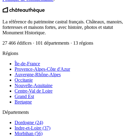
La référence du patrimoine castral français. Châteaux, manoirs,
forteresses et maisons fortes, avec histoire, photos et statut
Monument Historique.
27 466 édifices · 101 départements · 13 régions
Régions
Île-de-France
Provence-Alpes-Côte d'Azur
Auvergne-Rhône-Alpes
Occitanie
Nouvelle-Aquitaine
Centre-Val de Loire
Grand Est
Bretagne
Départements
Dordogne (24)
Indre-et-Loire (37)
Morbihan (56)