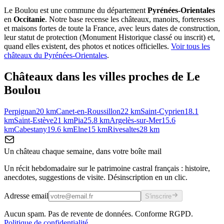
Le Boulou
est une commune du département
Pyrénées-Orientales
en
Occitanie
. Notre base recense les châteaux, manoirs, forteresses
et maisons fortes de toute la France, avec leurs dates de construction,
leur statut de protection (Monument Historique classé ou inscrit) et,
quand elles existent, des photos et notices officielles.
Voir tous les
châteaux du
Pyrénées-Orientales
.
Châteaux dans les villes proches de
Le
Boulou
Perpignan
20
km
Canet-en-Roussillon
22
km
Saint-Cyprien
18.1
km
Saint-Estève
21
km
Pia
25.8
km
Argelès-sur-Mer
15.6
km
Cabestany
19.6
km
Elne
15
km
Rivesaltes
28
km
Un château chaque semaine, dans votre boîte mail
Un récit hebdomadaire sur le patrimoine castral français : histoire,
anecdotes, suggestions de visite. Désinscription en un clic.
Adresse email
S'inscrire
Aucun spam. Pas de revente de données. Conforme RGPD.
Politique de confidentialité
.