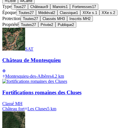
Liste
Carte
Type
Tous
27
Châteaux
9
Manoirs
1
Forteresses
17
Époque
Toutes
27
Médiéval
2
Classique
1
XIXe s.
1
XXe s.
2
Protection
Toutes
27
Classés MH
3
Inscrits MH
2
Propriété
Toutes
27
Privée
2
Publique
2
SAT
Château de Montesquieu
Montesquieu-des-Albères
4.2
km
Fortifications romaines des Cluses
Classé MH
Château fort
Les Cluses
5
km