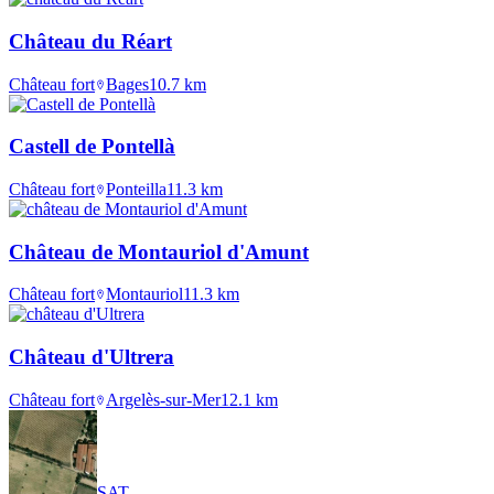
Château du Réart
Château fort
Bages
10.7
km
Castell de Pontellà
Château fort
Ponteilla
11.3
km
Château de Montauriol d'Amunt
Château fort
Montauriol
11.3
km
Château d'Ultrera
Château fort
Argelès-sur-Mer
12.1
km
SAT