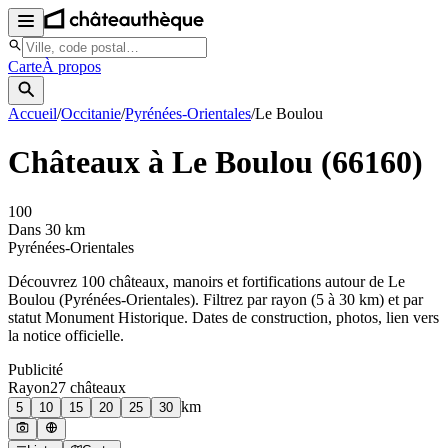
Carte
À propos
Accueil
/
Occitanie
/
Pyrénées-Orientales
/
Le Boulou
Châteaux à
Le Boulou
(
66160
)
100
Dans 30 km
Pyrénées-Orientales
Découvrez
100
château
x
, manoir
s
et fortifications autour de
Le
Boulou
(
Pyrénées-Orientales
). Filtrez par rayon (5 à 30 km) et par
statut Monument Historique. Dates de construction, photos, lien vers
la notice officielle.
Publicité
Rayon
27
château
x
km
5
10
15
20
25
30