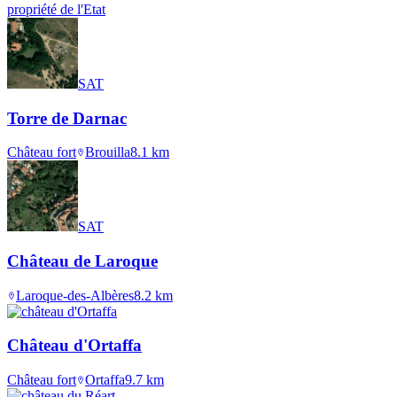
propriété de l'Etat
SAT
Torre de Darnac
Château fort
Brouilla
8.1
km
SAT
Château de Laroque
Laroque-des-Albères
8.2
km
Château d'Ortaffa
Château fort
Ortaffa
9.7
km