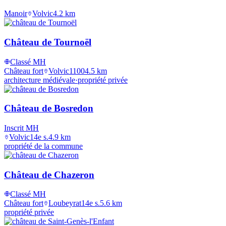
Manoir
Volvic
4.2
km
Château de Tournoël
Classé MH
Château fort
Volvic
1100
4.5
km
architecture médiévale
·
propriété privée
Château de Bosredon
Inscrit MH
Volvic
14e s.
4.9
km
propriété de la commune
Château de Chazeron
Classé MH
Château fort
Loubeyrat
14e s.
5.6
km
propriété privée