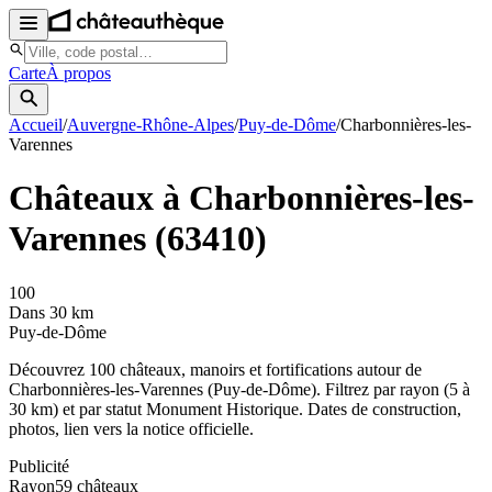
Carte
À propos
Accueil
/
Auvergne-Rhône-Alpes
/
Puy-de-Dôme
/
Charbonnières-les-
Varennes
Châteaux à
Charbonnières-les-
Varennes
(
63410
)
100
Dans 30 km
Puy-de-Dôme
Découvrez
100
château
x
, manoir
s
et fortifications autour de
Charbonnières-les-Varennes
(
Puy-de-Dôme
). Filtrez par rayon (5 à
30 km) et par statut Monument Historique. Dates de construction,
photos, lien vers la notice officielle.
Publicité
Rayon
59
château
x