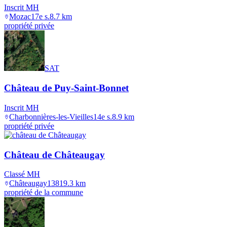
Inscrit MH
Mozac
17e s.
8.7
km
propriété privée
SAT
Château de Puy-Saint-Bonnet
Inscrit MH
Charbonnières-les-Vieilles
14e s.
8.9
km
propriété privée
Château de Châteaugay
Classé MH
Châteaugay
1381
9.3
km
propriété de la commune