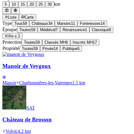
km
5
10
15
20
25
30
Liste
Carte
Type
Tous
59
Châteaux
34
Manoirs
11
Forteresses
14
Époque
Toutes
59
Médiéval
7
Renaissance
1
Classique
8
XIXe s.
1
Protection
Toutes
59
Classés MH
6
Inscrits MH
17
Propriété
Toutes
59
Privée
14
Publique
5
Manoir de Veygoux
Manoir
Charbonnières-les-Varennes
1.5
km
SAT
Château de Brosson
Volvic
4.2
km