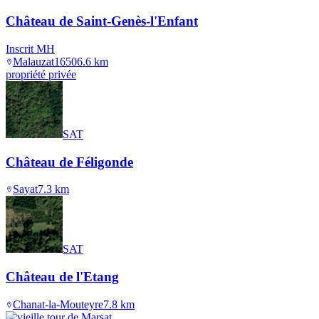
Château de Saint-Genès-l'Enfant
Inscrit MH
Malauzat
1650
6.6
km
propriété privée
SAT
Château de Féligonde
Sayat
7.3
km
SAT
Château de l'Etang
Chanat-la-Mouteyre
7.8
km