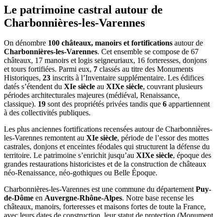
Le patrimoine castral autour de
Charbonnières-les-Varennes
On dénombre
100 châteaux, manoirs et fortifications
autour de
Charbonnières-les-Varennes
. Cet ensemble se compose de 67
châteaux, 17 manoirs et logis seigneuriaux, 16 forteresses, donjons
et tours fortifiées. Parmi eux,
7
classés au titre des Monuments
Historiques,
23
inscrits à l’Inventaire supplémentaire. Les édifices
datés s’étendent du
XIe siècle
au
XIXe siècle
, couvrant plusieurs
périodes architecturales majeures (médiéval, Renaissance,
classique).
19
sont des propriétés privées tandis que
6
appartiennent
à des collectivités publiques.
Les plus anciennes fortifications recensées autour de Charbonnières-
les-Varennes remontent au
XIe siècle
, période de l’essor des mottes
castrales, donjons et enceintes féodales qui structurent la défense du
territoire. Le patrimoine s’enrichit jusqu’au
XIXe siècle
, époque des
grandes restaurations historicistes et de la construction de châteaux
néo-Renaissance, néo-gothiques ou Belle Époque.
Charbonnières-les-Varennes
est une commune du département
Puy-
de-Dôme
en
Auvergne-Rhône-Alpes
. Notre base recense les
châteaux, manoirs, forteresses et maisons fortes de toute la France,
avec leurs dates de construction, leur statut de protection (Monument