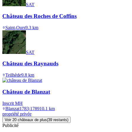
SAT
Château des Roches de Coffins
Saint-Ours
9.3
km
SAT
Château des Raynauds
Teilhède
9.8
km
Château de Blanzat
Inscrit MH
Blanzat
1783;1789
10.1
km
propriété privée
Voir
20
château
x
de plus
(
39
restant
s
)
Publicité