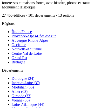
forteresses et maisons fortes, avec histoire, photos et statut
Monument Historique.
27 466 édifices · 101 départements · 13 régions
Régions
Île-de-France
Provence-Alpes-Côte d'Azur
Auvergne-Rhône-Alpes
Occitanie
Nouvelle-Aquitaine
Centre-Val de Loire
Grand Est
Bretagne
Départements
Dordogne (24)
Indre-et-Loire (37)
Morbihan (56)
Allier (03)
Gironde (33)
Vienne (86)
Loire-Atlantique (44)