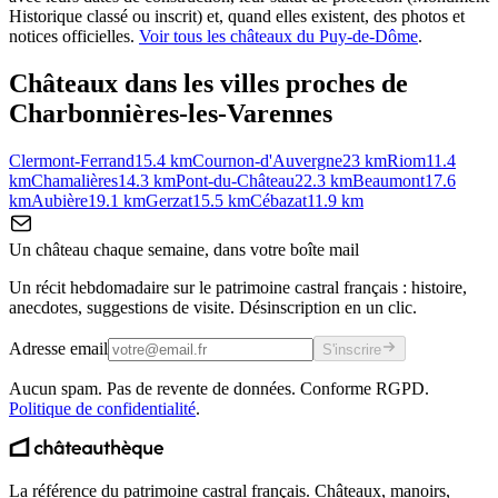
Historique classé ou inscrit) et, quand elles existent, des photos et
notices officielles.
Voir tous les châteaux du
Puy-de-Dôme
.
Châteaux dans les villes proches de
Charbonnières-les-Varennes
Clermont-Ferrand
15.4
km
Cournon-d'Auvergne
23
km
Riom
11.4
km
Chamalières
14.3
km
Pont-du-Château
22.3
km
Beaumont
17.6
km
Aubière
19.1
km
Gerzat
15.5
km
Cébazat
11.9
km
Un château chaque semaine, dans votre boîte mail
Un récit hebdomadaire sur le patrimoine castral français : histoire,
anecdotes, suggestions de visite. Désinscription en un clic.
Adresse email
S'inscrire
Aucun spam. Pas de revente de données. Conforme RGPD.
Politique de confidentialité
.
La référence du patrimoine castral français. Châteaux, manoirs,