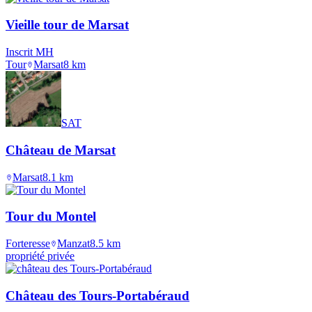
Vieille tour de Marsat
Inscrit MH
Tour
Marsat
8
km
SAT
Château de Marsat
Marsat
8.1
km
Tour du Montel
Forteresse
Manzat
8.5
km
propriété privée
Château des Tours-Portabéraud