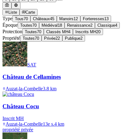
Liste
Carte
Type
Tous
70
Châteaux
45
Manoirs
12
Forteresses
13
Époque
Toutes
70
Médiéval
18
Renaissance
2
Classique
4
Protection
Toutes
70
Classés MH
4
Inscrits MH
20
Propriété
Toutes
70
Privée
22
Publique
2
SAT
Château de Cellamines
Auzat-la-Combelle
3.8
km
Château Cocu
Inscrit MH
Auzat-la-Combelle
13e s.
4
km
propriété privée