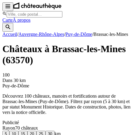
Carte
À propos
Accueil
/
Auvergne-Rhône-Alpes
/
Puy-de-Dôme
/
Brassac-les-Mines
Châteaux à
Brassac-les-Mines
(
63570
)
100
Dans 30 km
Puy-de-Dôme
Découvrez
100
château
x
, manoir
s
et fortifications autour de
Brassac-les-Mines
(
Puy-de-Dôme
). Filtrez par rayon (5 à 30 km) et
par statut Monument Historique. Dates de construction, photos, lien
vers la notice officielle.
Publicité
Rayon
70
château
x
km
5
10
15
20
25
30