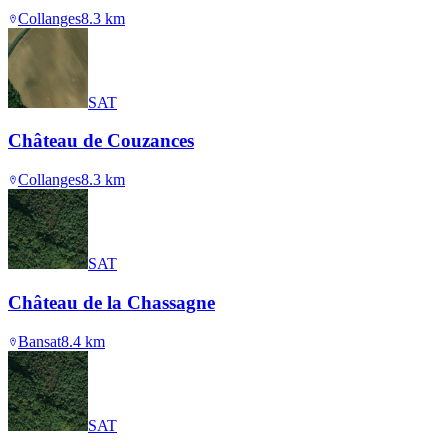
Collanges
8.3
km
SAT
Château de Couzances
Collanges
8.3
km
SAT
Château de la Chassagne
Bansat
8.4
km
SAT