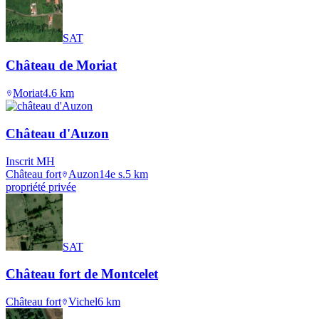
SAT
Château de Moriat
Moriat
4.6
km
Château d'Auzon
Inscrit MH
Château fort
Auzon
14e s.
5
km
propriété privée
SAT
Château fort de Montcelet
Château fort
Vichel
6
km