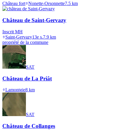
Château fort
Nonette-Orsonnette
7.5
km
Château de Saint-Gervazy
Inscrit MH
Saint-Gervazy
13e s.
7.9
km
propriété de la commune
SAT
Château de La Priât
Lamontgie
8
km
SAT
Château de Collanges