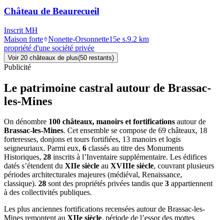
Château de Beaurecueil
Inscrit MH
Maison forte
Nonette-Orsonnette
15e s.
9.2
km
propriété d'une société privée
Voir
20
château
x
de plus
(
50
restant
s
)
Publicité
Le patrimoine castral autour de
Brassac-
les-Mines
On dénombre
100 châteaux, manoirs et fortifications
autour de
Brassac-les-Mines
. Cet ensemble se compose de 69 châteaux, 18
forteresses, donjons et tours fortifiées, 13 manoirs et logis
seigneuriaux. Parmi eux,
6
classés au titre des Monuments
Historiques,
28
inscrits à l’Inventaire supplémentaire. Les édifices
datés s’étendent du
XIIe siècle
au
XVIIIe siècle
, couvrant plusieurs
périodes architecturales majeures (médiéval, Renaissance,
classique).
28
sont des propriétés privées tandis que
3
appartiennent
à des collectivités publiques.
Les plus anciennes fortifications recensées autour de Brassac-les-
Mines remontent au
XIIe siècle
, période de l’essor des mottes