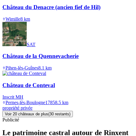
Château du Denacre (ancien fief de Hil)
Wimille
8
km
SAT
Château de la Quennevacherie
Pihen-lès-Guînes
8.1
km
Château de Conteval
Inscrit MH
Pernes-lès-Boulogne
1785
8.5
km
propriété privée
Voir
20
château
x
de plus
(
30
restant
s
)
Publicité
Le patrimoine castral autour de
Rinxent