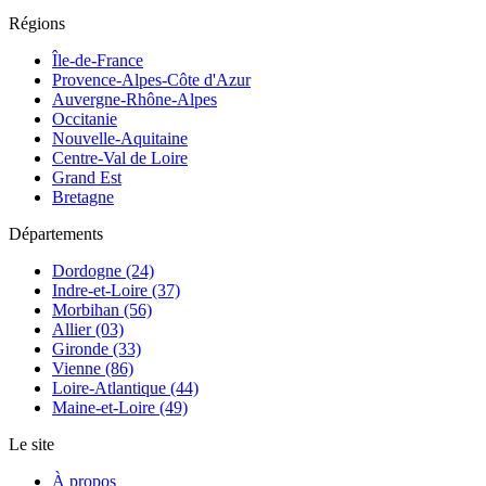
Régions
Île-de-France
Provence-Alpes-Côte d'Azur
Auvergne-Rhône-Alpes
Occitanie
Nouvelle-Aquitaine
Centre-Val de Loire
Grand Est
Bretagne
Départements
Dordogne (24)
Indre-et-Loire (37)
Morbihan (56)
Allier (03)
Gironde (33)
Vienne (86)
Loire-Atlantique (44)
Maine-et-Loire (49)
Le site
À propos