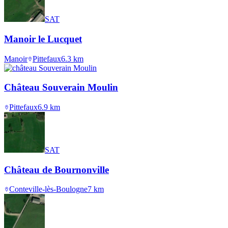
SAT
Manoir le Lucquet
Manoir
Pittefaux
6.3
km
Château Souverain Moulin
Pittefaux
6.9
km
SAT
Château de Bournonville
Conteville-lès-Boulogne
7
km