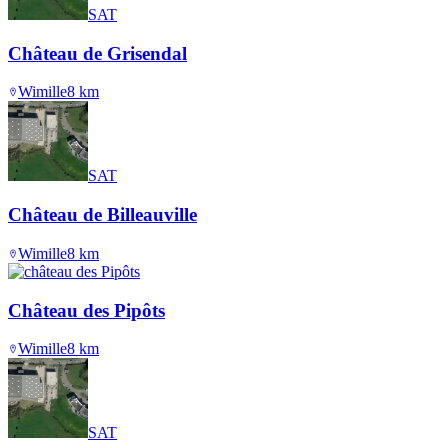
SAT
Château de Grisendal
Wimille
8
km
SAT
Château de Billeauville
Wimille
8
km
Château des Pipôts
Wimille
8
km
SAT