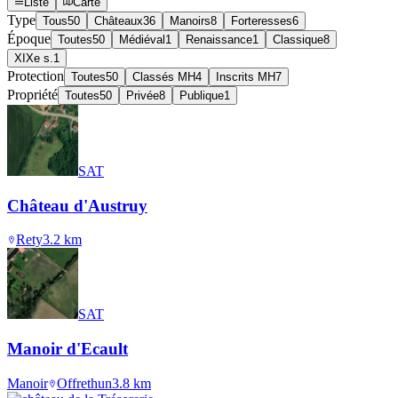
Liste
Carte
Type
Tous
50
Châteaux
36
Manoirs
8
Forteresses
6
Époque
Toutes
50
Médiéval
1
Renaissance
1
Classique
8
XIXe s.
1
Protection
Toutes
50
Classés MH
4
Inscrits MH
7
Propriété
Toutes
50
Privée
8
Publique
1
SAT
Château d'Austruy
Rety
3.2
km
SAT
Manoir d'Ecault
Manoir
Offrethun
3.8
km