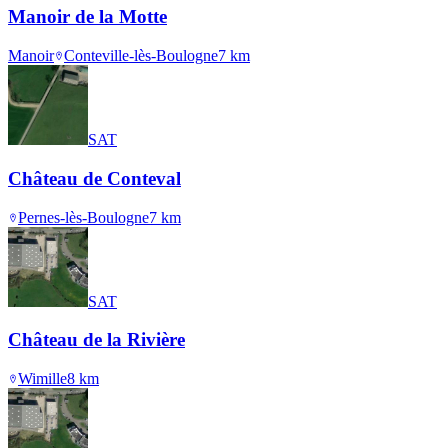
Manoir de la Motte
Manoir
Conteville-lès-Boulogne
7
km
SAT
Château de Conteval
Pernes-lès-Boulogne
7
km
SAT
Château de la Rivière
Wimille
8
km