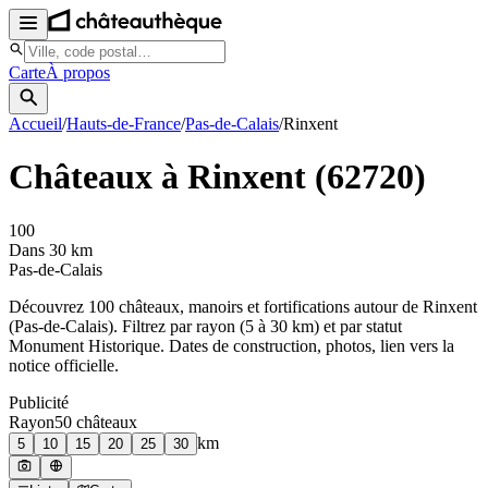
Carte
À propos
Accueil
/
Hauts-de-France
/
Pas-de-Calais
/
Rinxent
Châteaux à
Rinxent
(
62720
)
100
Dans 30 km
Pas-de-Calais
Découvrez
100
château
x
, manoir
s
et fortifications autour de
Rinxent
(
Pas-de-Calais
). Filtrez par rayon (5 à 30 km) et par statut
Monument Historique. Dates de construction, photos, lien vers la
notice officielle.
Publicité
Rayon
50
château
x
km
5
10
15
20
25
30