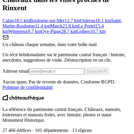
Rinxent
Calais
18.5
km
Boulogne-sur-Mer
12.7
km
Outreau
16.1
km
Saint-
Martin-Boulogne
11.4
km
Marck
21.8
km
Le Portel
15.4
km
Wimereux
9.7
km
Oye-Plage
28.7
km
Guînes
10.7
km
Un château chaque semaine, dans votre boîte mail
Un récit hebdomadaire sur le patrimoine castral français : histoire,
anecdotes, suggestions de visite. Désinscription en un clic.
Adresse email
S'inscrire
Aucun spam. Pas de revente de données. Conforme RGPD.
Politique de confidentialité
.
La référence du patrimoine castral français. Châteaux, manoirs,
forteresses et maisons fortes, avec histoire, photos et statut
Monument Historique.
27 466 édifices · 101 départements · 13 régions