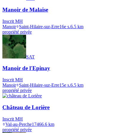
Manoir de Malaise
Inscrit MH
Manoir
Saint-Hilaire-sur-Erre
16e s.
6.5
km
propriété privée
SAT
Manoir de l'Epinay
Inscrit MH
Manoir
Saint-Hilaire-sur-Erre
15e s.
6.5
km
propriété privée
Château de Lorière
Inscrit MH
Val-au-Perche
1746
6.6
km
propriété privée