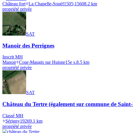
Château fort
La Chapelle-Souëf
1505;1560
8.2
km
propriété privée
SAT
Manoir des Perrignes
Inscrit MH
Manoir
Cour-Maugis sur Huisne
15e s.
8.5
km
propriété privée
SAT
Château du Tertre (également sur commune de Saint
Classé MH
Sérigny
1926
9.1
km
propriété privée