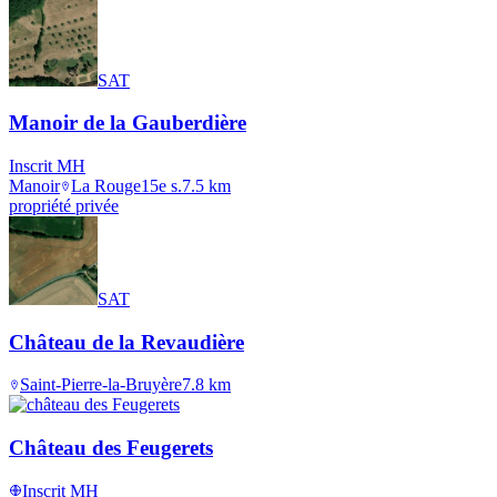
SAT
Manoir de la Gauberdière
Inscrit MH
Manoir
La Rouge
15e s.
7.5
km
propriété privée
SAT
Château de la Revaudière
Saint-Pierre-la-Bruyère
7.8
km
Château des Feugerets
Inscrit MH