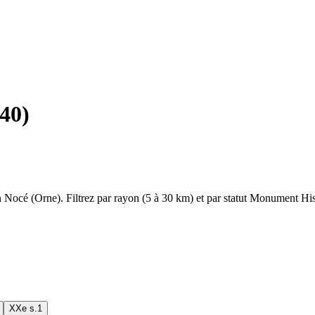
40
)
n Nocé
(
Orne
). Filtrez par rayon (5 à 30 km) et par statut Monument Hist
XXe s.
1