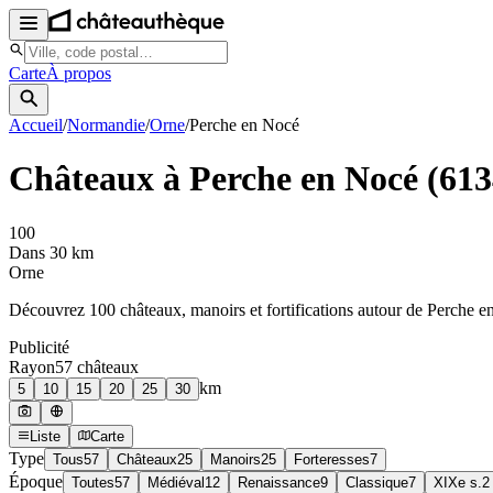
Carte
À propos
Accueil
/
Normandie
/
Orne
/
Perche en Nocé
Châteaux à
Perche en Nocé
(
613
100
Dans 30 km
Orne
Découvrez
100
château
x
, manoir
s
et fortifications autour de
Perche e
Publicité
Rayon
57
château
x
km
5
10
15
20
25
30
Liste
Carte
Type
Tous
57
Châteaux
25
Manoirs
25
Forteresses
7
Époque
Toutes
57
Médiéval
12
Renaissance
9
Classique
7
XIXe s.
2