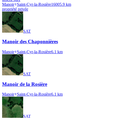
Manoir
Saint-Cyr-la-Rosière
1600
5.9
km
propriété privée
SAT
Manoir des Chaponnières
Manoir
Saint-Cyr-la-Rosière
6.1
km
SAT
Manoir de la Rosière
Manoir
Saint-Cyr-la-Rosière
6.1
km
SAT