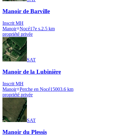
Manoir de Barville
Inscrit MH
Manoir
Nocé
17e s.
2.5
km
propriété privée
SAT
Manoir de la Lubinière
Inscrit MH
Manoir
Perche en Nocé
1500
3.6
km
propriété privée
SAT
Manoir du Plessis