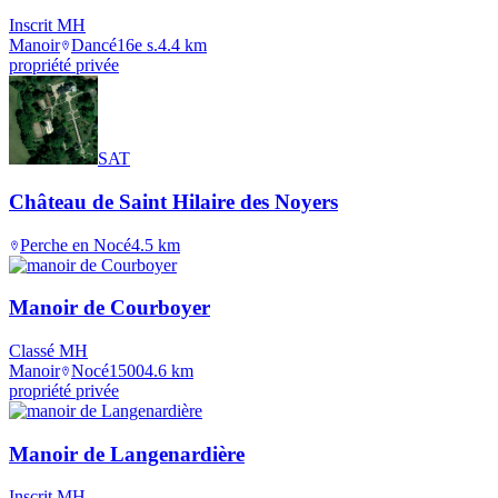
Inscrit MH
Manoir
Dancé
16e s.
4.4
km
propriété privée
SAT
Château de Saint Hilaire des Noyers
Perche en Nocé
4.5
km
Manoir de Courboyer
Classé MH
Manoir
Nocé
1500
4.6
km
propriété privée
Manoir de Langenardière
Inscrit MH