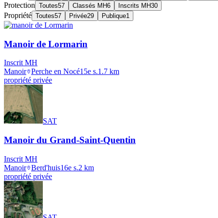
Protection
Toutes
57
Classés MH
6
Inscrits MH
30
Propriété
Toutes
57
Privée
29
Publique
1
Manoir de Lormarin
Inscrit MH
Manoir
Perche en Nocé
15e s.
1.7
km
propriété privée
SAT
Manoir du Grand-Saint-Quentin
Inscrit MH
Manoir
Berd'huis
16e s.
2
km
propriété privée
SAT