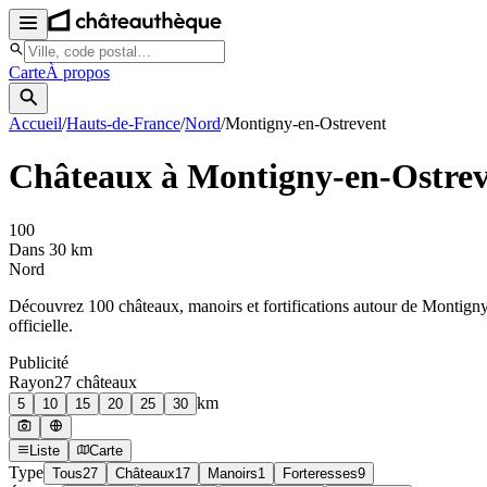
Carte
À propos
Accueil
/
Hauts-de-France
/
Nord
/
Montigny-en-Ostrevent
Châteaux à
Montigny-en-Ostrev
100
Dans 30 km
Nord
Découvrez
100
château
x
, manoir
s
et fortifications autour de
Montigny
officielle.
Publicité
Rayon
27
château
x
km
5
10
15
20
25
30
Liste
Carte
Type
Tous
27
Châteaux
17
Manoirs
1
Forteresses
9