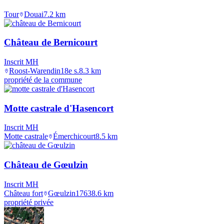
Tour
Douai
7.2
km
Château de Bernicourt
Inscrit MH
Roost-Warendin
18e s.
8.3
km
propriété de la commune
Motte castrale d'Hasencort
Inscrit MH
Motte castrale
Émerchicourt
8.5
km
Château de Gœulzin
Inscrit MH
Château fort
Gœulzin
1763
8.6
km
propriété privée