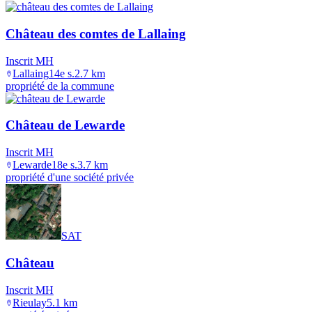
Château des comtes de Lallaing
Inscrit MH
Lallaing
14e s.
2.7
km
propriété de la commune
Château de Lewarde
Inscrit MH
Lewarde
18e s.
3.7
km
propriété d'une société privée
SAT
Château
Inscrit MH
Rieulay
5.1
km