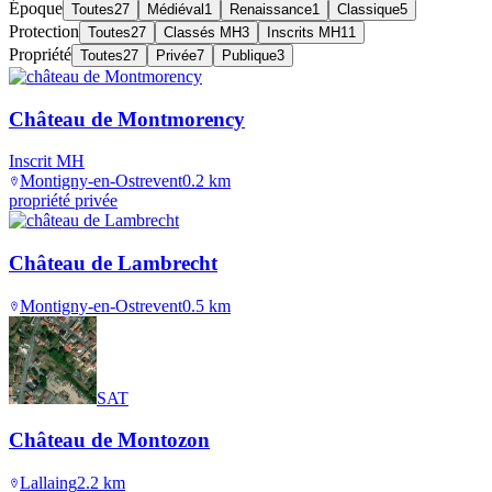
Époque
Toutes
27
Médiéval
1
Renaissance
1
Classique
5
Protection
Toutes
27
Classés MH
3
Inscrits MH
11
Propriété
Toutes
27
Privée
7
Publique
3
Château de Montmorency
Inscrit MH
Montigny-en-Ostrevent
0.2
km
propriété privée
Château de Lambrecht
Montigny-en-Ostrevent
0.5
km
SAT
Château de Montozon
Lallaing
2.2
km