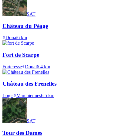
SAT
Château du Péage
Douai
6
km
Fort de Scarpe
Forteresse
Douai
6.4
km
Château des Frenelles
Logis
Marchiennes
6.5
km
SAT
Tour des Dames