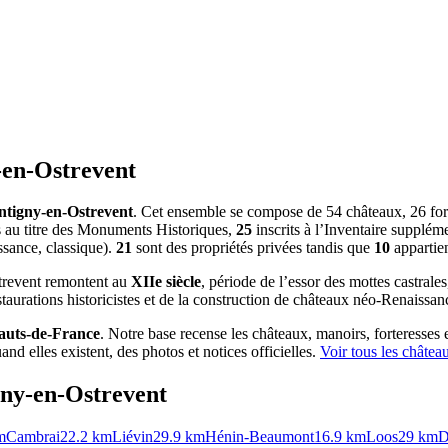
en-Ostrevent
tigny-en-Ostrevent
. Cet ensemble se compose de 54 châteaux, 26 forte
 au titre des Monuments Historiques,
25
inscrits à l’Inventaire supplém
ssance, classique).
21
sont des propriétés privées tandis que
10
appartien
strevent remontent au
XIIe siècle
, période de l’essor des mottes castrales
taurations historicistes et de la construction de châteaux néo-Renaiss
auts-de-France
. Notre base recense les châteaux, manoirs, forteresses 
nd elles existent, des photos et notices officielles.
Voir tous les châte
ny-en-Ostrevent
m
Cambrai
22.2
km
Liévin
29.9
km
Hénin-Beaumont
16.9
km
Loos
29
km
D