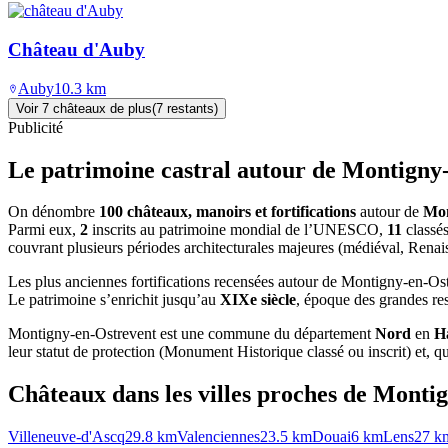
Château d'Auby
Auby
10.3
km
Voir
7
château
x
de plus
(
7
restant
s
)
Publicité
Le patrimoine castral autour de
Montigny-
On dénombre
100 châteaux, manoirs et fortifications
autour de
Mon
Parmi eux,
2
inscrits au patrimoine mondial de l’UNESCO,
11
classés
couvrant plusieurs périodes architecturales majeures (médiéval, Renai
Les plus anciennes fortifications recensées autour de Montigny-en-O
Le patrimoine s’enrichit jusqu’au
XIXe siècle
, époque des grandes res
Montigny-en-Ostrevent
est une commune du département
Nord
en
H
leur statut de protection (Monument Historique classé ou inscrit) et, qua
Châteaux dans les villes proches de
Montig
Villeneuve-d'Ascq
29.8
km
Valenciennes
23.5
km
Douai
6
km
Lens
27
k