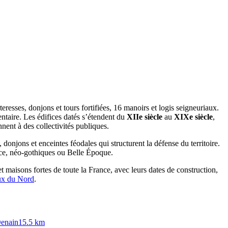
resses, donjons et tours fortifiées, 16 manoirs et logis seigneuriaux.
entaire. Les édifices datés s’étendent du
XIIe siècle
au
XIXe siècle
,
nent à des collectivités publiques.
, donjons et enceintes féodales qui structurent la défense du territoire.
ance, néo-gothiques ou Belle Époque.
et maisons fortes de toute la France, avec leurs dates de construction,
aux du
Nord
.
enain
15.5
km