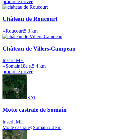
propriété privée
Château de Roucourt
Roucourt
5.3
km
Château de Villers-Campeau
Inscrit MH
Somain
18e s.
5.4
km
propriété privée
SAT
Motte castrale de Somain
Inscrit MH
Motte castrale
Somain
5.4
km