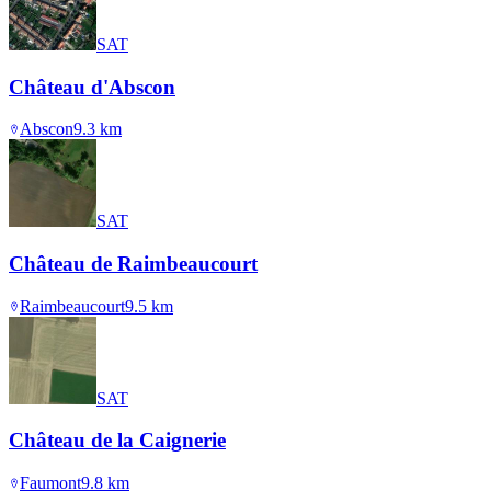
SAT
Château d'Abscon
Abscon
9.3
km
SAT
Château de Raimbeaucourt
Raimbeaucourt
9.5
km
SAT
Château de la Caignerie
Faumont
9.8
km