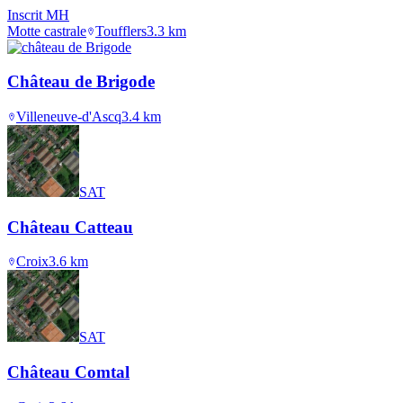
Inscrit MH
Motte castrale
Toufflers
3.3
km
Château de Brigode
Villeneuve-d'Ascq
3.4
km
SAT
Château Catteau
Croix
3.6
km
SAT
Château Comtal