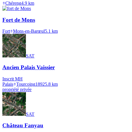
Chéreng
4.9
km
Fort de Mons
Fort
Mons-en-Barœul
5.1
km
SAT
Ancien Palais Vaissier
Inscrit MH
Palais
Tourcoing
1892
5.8
km
propriété privée
SAT
Château Fanyau