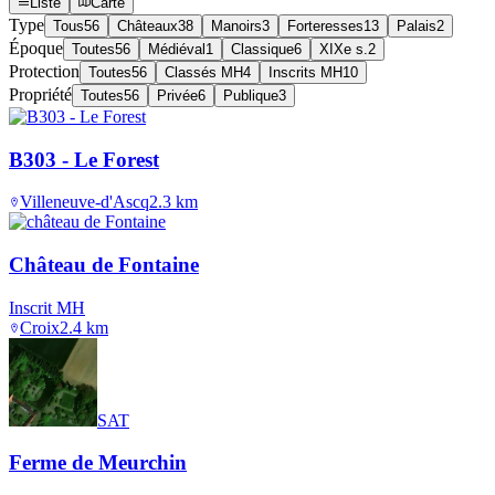
Liste
Carte
Type
Tous
56
Châteaux
38
Manoirs
3
Forteresses
13
Palais
2
Époque
Toutes
56
Médiéval
1
Classique
6
XIXe s.
2
Protection
Toutes
56
Classés MH
4
Inscrits MH
10
Propriété
Toutes
56
Privée
6
Publique
3
B303 - Le Forest
Villeneuve-d'Ascq
2.3
km
Château de Fontaine
Inscrit MH
Croix
2.4
km
SAT
Ferme de Meurchin