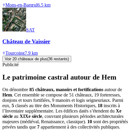
Mons-en-Barœul
6.5
km
SAT
Château de Vaissier
Tourcoing
7.9
km
Voir
20
château
x
de plus
(
36
restant
s
)
Publicité
Le patrimoine castral autour de
Hem
On dénombre
85 châteaux, manoirs et fortifications
autour de
Hem
. Cet ensemble se compose de 51 châteaux, 19 forteresses,
donjons et tours fortifiées, 9 manoirs et logis seigneuriaux. Parmi
eux,
5
classés au titre des Monuments Historiques,
18
inscrits à
l’Inventaire supplémentaire. Les édifices datés s’étendent du
Xe
siècle
au
XIXe siècle
, couvrant plusieurs périodes architecturales
majeures (médiéval, Renaissance, classique).
10
sont des propriétés
privées tandis que
7
appartiennent à des collectivités publiques.