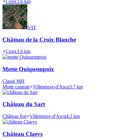
Croix
3.6
km
SAT
Château de la Croix Blanche
Croix
3.6
km
Motte Quiquempoix
Classé MH
Motte castrale
Villeneuve-d'Ascq
3.7
km
Château du Sart
Château fort
Villeneuve-d'Ascq
4.2
km
Château Claeys