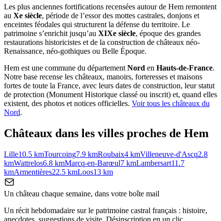
Les plus anciennes fortifications recensées autour de Hem remontent
au
Xe siècle
, période de l’essor des mottes castrales, donjons et
enceintes féodales qui structurent la défense du territoire. Le
patrimoine s’enrichit jusqu’au
XIXe siècle
, époque des grandes
restaurations historicistes et de la construction de châteaux néo-
Renaissance, néo-gothiques ou Belle Époque.
Hem
est une commune du département
Nord
en
Hauts-de-France
.
Notre base recense les châteaux, manoirs, forteresses et maisons
fortes de toute la France, avec leurs dates de construction, leur statut
de protection (Monument Historique classé ou inscrit) et, quand elles
existent, des photos et notices officielles.
Voir tous les châteaux du
Nord
.
Châteaux dans les villes proches de
Hem
Lille
10.5
km
Tourcoing
7.9
km
Roubaix
4
km
Villeneuve-d'Ascq
2.8
km
Wattrelos
6.8
km
Marcq-en-Barœul
7
km
Lambersart
11.7
km
Armentières
22.5
km
Loos
13
km
Un château chaque semaine, dans votre boîte mail
Un récit hebdomadaire sur le patrimoine castral français : histoire,
anecdotes, suggestions de visite. Désinscription en un clic.