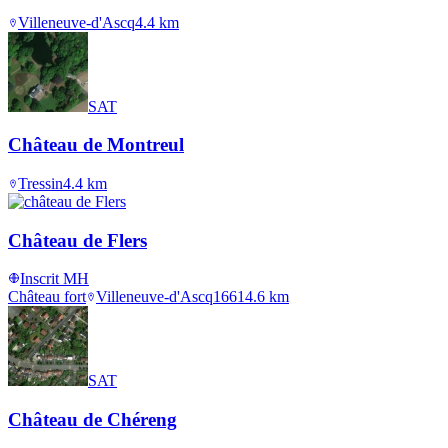
Villeneuve-d'Ascq
4.4
km
SAT
Château de Montreul
Tressin
4.4
km
Château de Flers
Inscrit MH
Château fort
Villeneuve-d'Ascq
1661
4.6
km
SAT
Château de Chéreng