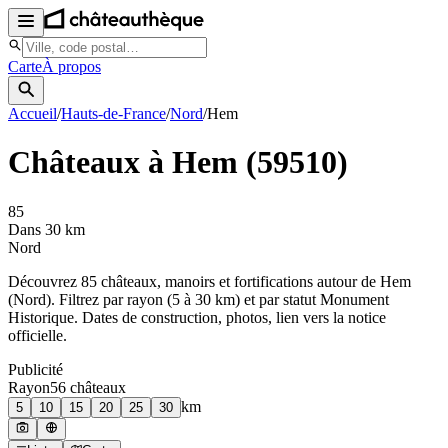
Carte
À propos
Accueil
/
Hauts-de-France
/
Nord
/
Hem
Châteaux à
Hem
(
59510
)
85
Dans 30 km
Nord
Découvrez
85
château
x
, manoir
s
et fortifications autour de
Hem
(
Nord
). Filtrez par rayon (5 à 30 km) et par statut Monument
Historique. Dates de construction, photos, lien vers la notice
officielle.
Publicité
Rayon
56
château
x
km
5
10
15
20
25
30