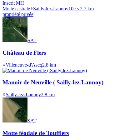
Inscrit MH
Motte castrale
Sailly-lez-Lannoy
10e s.
2.7
km
propriété privée
SAT
Château de Flers
Villeneuve-d'Ascq
2.8
km
Manoir de Neuville ( Sailly-lez-Lannoy)
Sailly-lez-Lannoy
2.8
km
SAT
Motte féodale de Toufflers