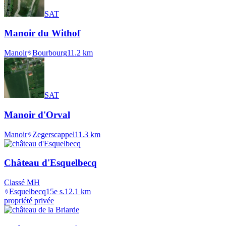
SAT
Manoir du Withof
Manoir
Bourbourg
11.2
km
SAT
Manoir d'Orval
Manoir
Zegerscappel
11.3
km
Château d'Esquelbecq
Classé MH
Esquelbecq
15e s.
12.1
km
propriété privée