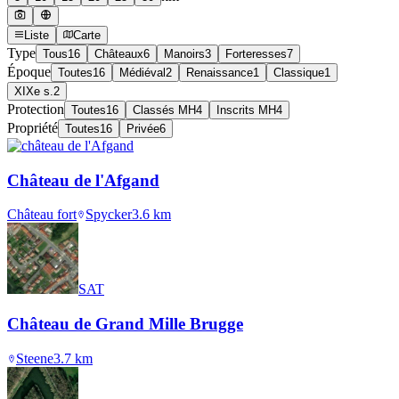
Liste
Carte
Type
Tous
16
Châteaux
6
Manoirs
3
Forteresses
7
Époque
Toutes
16
Médiéval
2
Renaissance
1
Classique
1
XIXe s.
2
Protection
Toutes
16
Classés MH
4
Inscrits MH
4
Propriété
Toutes
16
Privée
6
Château de l'Afgand
Château fort
Spycker
3.6
km
SAT
Château de Grand Mille Brugge
Steene
3.7
km