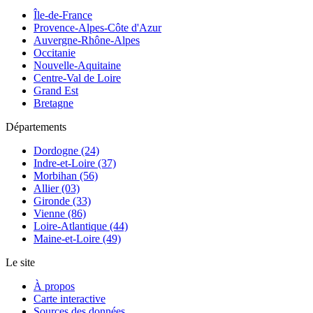
Île-de-France
Provence-Alpes-Côte d'Azur
Auvergne-Rhône-Alpes
Occitanie
Nouvelle-Aquitaine
Centre-Val de Loire
Grand Est
Bretagne
Départements
Dordogne (24)
Indre-et-Loire (37)
Morbihan (56)
Allier (03)
Gironde (33)
Vienne (86)
Loire-Atlantique (44)
Maine-et-Loire (49)
Le site
À propos
Carte interactive
Sources des données