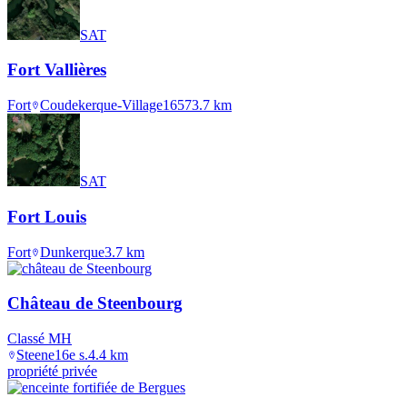
SAT
Fort Vallières
Fort
Coudekerque-Village
1657
3.7
km
SAT
Fort Louis
Fort
Dunkerque
3.7
km
Château de Steenbourg
Classé MH
Steene
16e s.
4.4
km
propriété privée