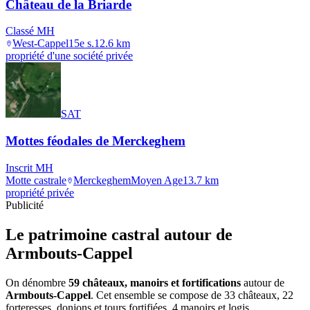
Château de la Briarde
Classé MH
West-Cappel
15e s.
12.6
km
propriété d'une société privée
SAT
Mottes féodales de Merckeghem
Inscrit MH
Motte castrale
Merckeghem
Moyen Age
13.7
km
propriété privée
Publicité
Le patrimoine castral autour de
Armbouts-Cappel
On dénombre
59 châteaux, manoirs et fortifications
autour de
Armbouts-Cappel
. Cet ensemble se compose de 33 châteaux, 22
forteresses, donjons et tours fortifiées, 4 manoirs et logis