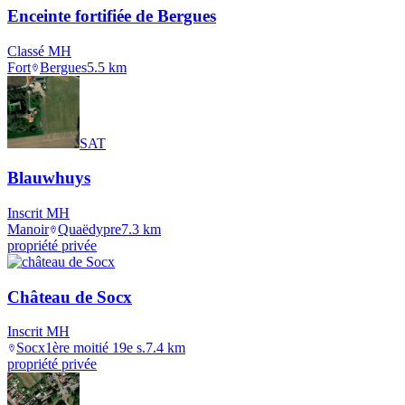
Enceinte fortifiée de Bergues
Classé MH
Fort
Bergues
5.5
km
SAT
Blauwhuys
Inscrit MH
Manoir
Quaëdypre
7.3
km
propriété privée
Château de Socx
Inscrit MH
Socx
1ère moitié 19e s.
7.4
km
propriété privée