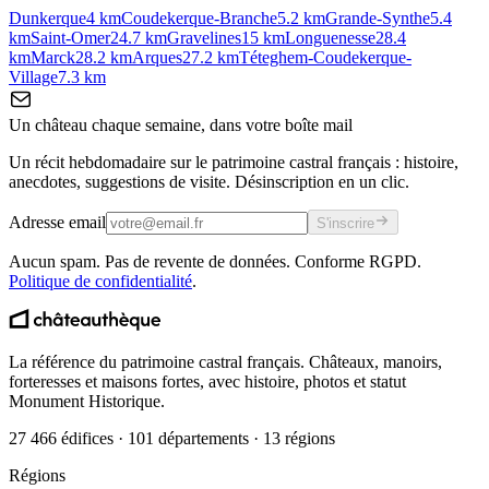
Dunkerque
4
km
Coudekerque-Branche
5.2
km
Grande-Synthe
5.4
km
Saint-Omer
24.7
km
Gravelines
15
km
Longuenesse
28.4
km
Marck
28.2
km
Arques
27.2
km
Téteghem-Coudekerque-
Village
7.3
km
Un château chaque semaine, dans votre boîte mail
Un récit hebdomadaire sur le patrimoine castral français : histoire,
anecdotes, suggestions de visite. Désinscription en un clic.
Adresse email
S'inscrire
Aucun spam. Pas de revente de données. Conforme RGPD.
Politique de confidentialité
.
La référence du patrimoine castral français. Châteaux, manoirs,
forteresses et maisons fortes, avec histoire, photos et statut
Monument Historique.
27 466 édifices · 101 départements · 13 régions
Régions