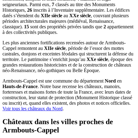
seigneuriaux. Parmi eux,
7
classés au titre des Monuments
Historiques,
26
inscrits à l’Inventaire supplémentaire. Les édifices
datés s’étendent du
XIIe siècle
au
XXe siècle
, couvrant plusieurs
périodes architecturales majeures (médiéval, Renaissance,
classique).
15
sont des propriétés privées tandis que
2
appartiennent
à des collectivités publiques.
Les plus anciennes fortifications recensées autour de Armbouts-
Cappel remontent au
XIIe siècle
, période de l’essor des mottes
castrales, donjons et enceintes féodales qui structurent la défense du
territoire. Le patrimoine s’enrichit jusqu’au
XXe siècle
, époque des
grandes restaurations historicistes et de la construction de châteaux
néo-Renaissance, néo-gothiques ou Belle Époque.
Armbouts-Cappel
est une commune du département
Nord
en
Hauts-de-France
. Notre base recense les châteaux, manoirs,
forteresses et maisons fortes de toute la France, avec leurs dates de
construction, leur statut de protection (Monument Historique classé
ou inscrit) et, quand elles existent, des photos et notices officielles.
Voir tous les châteaux du
Nord
.
Châteaux dans les villes proches de
Armbouts-Cappel