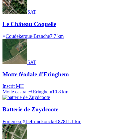
SAT
Le Château Coquelle
Coudekerque-Branche
7.7
km
SAT
Motte féodale d'Eringhem
Inscrit MH
Motte castrale
Eringhem
10.8
km
Batterie de Zuydcoote
Forteresse
Leffrinckoucke
1878
11.1
km