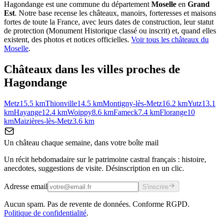
Hagondange
est une commune du département
Moselle
en
Grand
Est
. Notre base recense les châteaux, manoirs, forteresses et maisons
fortes de toute la France, avec leurs dates de construction, leur statut
de protection (Monument Historique classé ou inscrit) et, quand elles
existent, des photos et notices officielles.
Voir tous les châteaux du
Moselle
.
Châteaux dans les villes proches de
Hagondange
Metz
15.5
km
Thionville
14.5
km
Montigny-lès-Metz
16.2
km
Yutz
13.1
km
Hayange
12.4
km
Woippy
8.6
km
Fameck
7.4
km
Florange
10
km
Maizières-lès-Metz
3.6
km
Un château chaque semaine, dans votre boîte mail
Un récit hebdomadaire sur le patrimoine castral français : histoire,
anecdotes, suggestions de visite. Désinscription en un clic.
Adresse email
S'inscrire
Aucun spam. Pas de revente de données. Conforme RGPD.
Politique de confidentialité
.