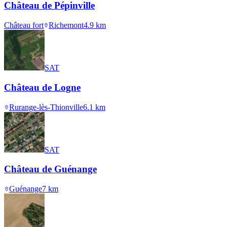
Château de Pépinville
Château fort
Richemont
4.9
km
SAT
Château de Logne
Rurange-lès-Thionville
6.1
km
SAT
Château de Guénange
Guénange
7
km