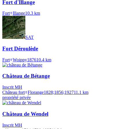
Fort d'Illange
Fort
Illange
10.3
km
SAT
Fort Déroulède
Fort
Woippy
1876
10.4
km
Château de Bétange
Inscrit MH
Château fort
Florange
1828;1856;1927
11.1
km
propriété privée
Château de Wendel
Inscrit MH