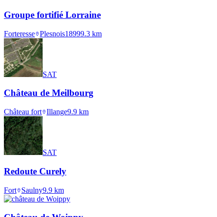
Groupe fortifié Lorraine
Forteresse
Plesnois
1899
9.3
km
SAT
Château de Meilbourg
Château fort
Illange
9.9
km
SAT
Redoute Curely
Fort
Saulny
9.9
km