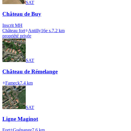
SAT
Château de Buy
Inscrit MH
Château fort
Antilly
16e s.
7.2
km
propriété privée
SAT
Château de Rémelange
Fameck
7.4
km
SAT
Ligne Maginot
Fort
Guénange
7.6
km