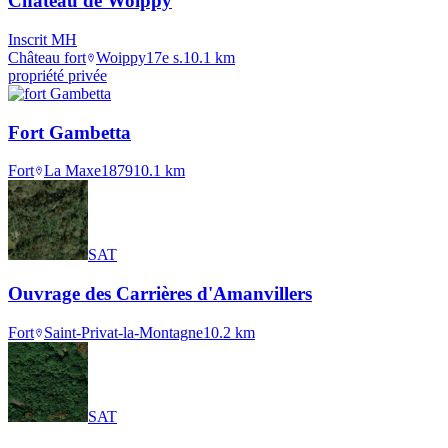
Château de Woippy
Inscrit MH
Château fort
Woippy
17e s.
10.1
km
propriété privée
Fort Gambetta
Fort
La Maxe
1879
10.1
km
SAT
Ouvrage des Carrières d'Amanvillers
Fort
Saint-Privat-la-Montagne
10.2
km
SAT