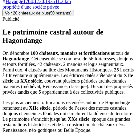
Hayange
1704;1720;1935
11.2
km
propriété d'une société privée
Voir
20
château
x
de plus
(
50
restant
s
)
Publicité
Le patrimoine castral autour de
Hagondange
On dénombre
100 châteaux, manoirs et fortifications
autour de
Hagondange
. Cet ensemble se compose de 56 forteresses, donjons
et tours fortifiées, 42 châteaux, 2 manoirs et logis seigneuriaux.
Parmi eux,
4
classés au titre des Monuments Historiques,
25
inscrits
à l’Inventaire supplémentaire. Les édifices datés s’étendent du
XIIe
siècle
au
XXe siècle
, couvrant plusieurs périodes architecturales
majeures (médiéval, Renaissance, classique).
16
sont des propriétés
privées tandis que
5
appartiennent à des collectivités publiques.
Les plus anciennes fortifications recensées autour de Hagondange
remontent au
XIIe siècle
, période de l’essor des mottes castrales,
donjons et enceintes féodales qui structurent la défense du territoire.
Le patrimoine s’enrichit jusqu’au
XXe siècle
, époque des grandes
restaurations historicistes et de la construction de châteaux néo-
Renaissance, néo-gothiques ou Belle Époque.