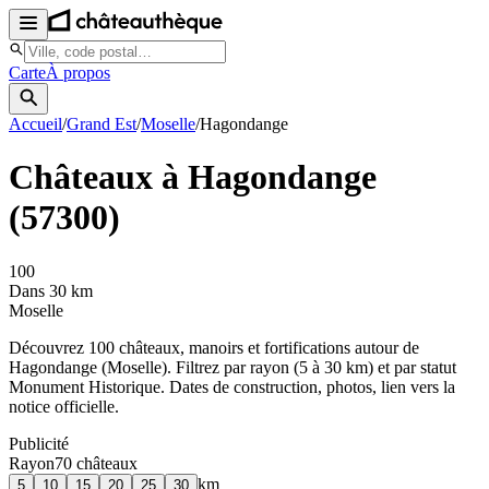
Carte
À propos
Accueil
/
Grand Est
/
Moselle
/
Hagondange
Châteaux à
Hagondange
(
57300
)
100
Dans 30 km
Moselle
Découvrez
100
château
x
, manoir
s
et fortifications autour de
Hagondange
(
Moselle
). Filtrez par rayon (5 à 30 km) et par statut
Monument Historique. Dates de construction, photos, lien vers la
notice officielle.
Publicité
Rayon
70
château
x
km
5
10
15
20
25
30