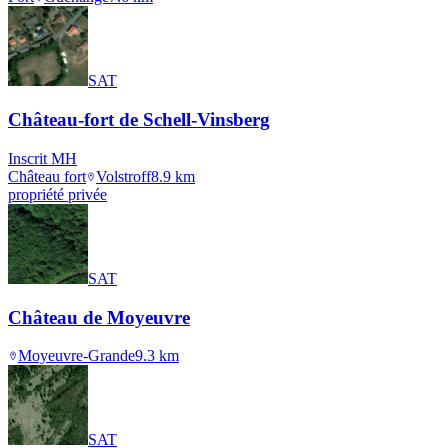
SAT
Château-fort de Schell-Vinsberg
Inscrit MH
Château fort
Volstroff
8.9
km
propriété privée
SAT
Château de Moyeuvre
Moyeuvre-Grande
9.3
km
SAT