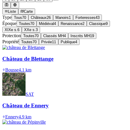
Liste
Carte
Type
Tous
70
Châteaux
26
Manoirs
1
Forteresses
43
Époque
Toutes
70
Médiéval
4
Renaissance
2
Classique
9
XIXe s.
6
XXe s.
3
Protection
Toutes
70
Classés MH
4
Inscrits MH
19
Propriété
Toutes
70
Privée
11
Publique
4
Château de Blettange
Bousse
4.1
km
SAT
Château de Ennery
Ennery
4.9
km