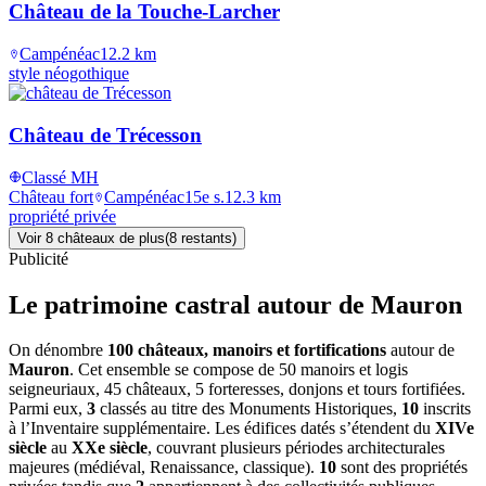
Château de la Touche-Larcher
Campénéac
12.2
km
style néogothique
Château de Trécesson
Classé MH
Château fort
Campénéac
15e s.
12.3
km
propriété privée
Voir
8
château
x
de plus
(
8
restant
s
)
Publicité
Le patrimoine castral autour de
Mauron
On dénombre
100 châteaux, manoirs et fortifications
autour de
Mauron
. Cet ensemble se compose de 50 manoirs et logis
seigneuriaux, 45 châteaux, 5 forteresses, donjons et tours fortifiées.
Parmi eux,
3
classés au titre des Monuments Historiques,
10
inscrits
à l’Inventaire supplémentaire. Les édifices datés s’étendent du
XIVe
siècle
au
XXe siècle
, couvrant plusieurs périodes architecturales
majeures (médiéval, Renaissance, classique).
10
sont des propriétés