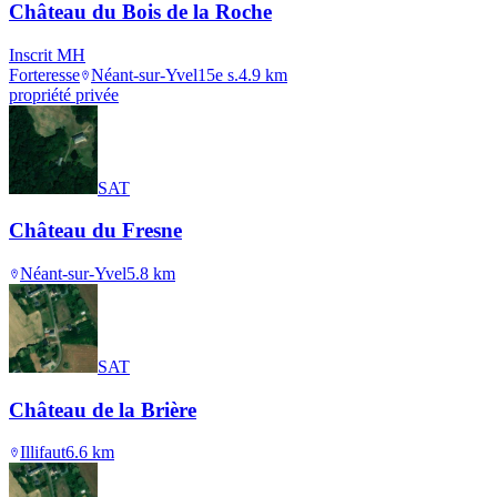
Château du Bois de la Roche
Inscrit MH
Forteresse
Néant-sur-Yvel
15e s.
4.9
km
propriété privée
SAT
Château du Fresne
Néant-sur-Yvel
5.8
km
SAT
Château de la Brière
Illifaut
6.6
km