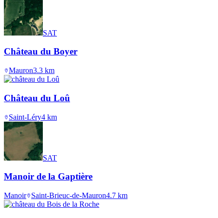
SAT
Château du Boyer
Mauron
3.3
km
Château du Loû
Saint-Léry
4
km
SAT
Manoir de la Gaptière
Manoir
Saint-Brieuc-de-Mauron
4.7
km