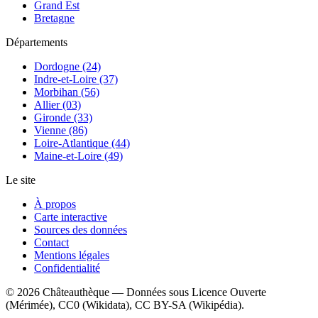
Grand Est
Bretagne
Départements
Dordogne (24)
Indre-et-Loire (37)
Morbihan (56)
Allier (03)
Gironde (33)
Vienne (86)
Loire-Atlantique (44)
Maine-et-Loire (49)
Le site
À propos
Carte interactive
Sources des données
Contact
Mentions légales
Confidentialité
©
2026
Châteauthèque — Données sous Licence Ouverte
(Mérimée), CC0 (Wikidata), CC BY-SA (Wikipédia).