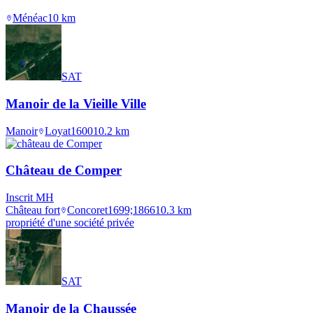
Ménéac
10
km
SAT
Manoir de la Vieille Ville
Manoir
Loyat
1600
10.2
km
Château de Comper
Inscrit MH
Château fort
Concoret
1699;1866
10.3
km
propriété d'une société privée
SAT
Manoir de la Chaussée