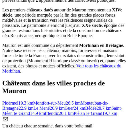
privées tandis que
2
appartiennent à des collectivités publiques.
Les premiers châteaux datés autour de Mauron remontent au
XIVe
siècle
, une période marquée par la fin des grandes places fortes
médiévales et la transition vers les résidences seigneuriales de
plaisance. Le patrimoine s’enrichit jusqu’au
XXe siècle
, époque des
grandes restaurations historicistes et de la construction de châteaux
néo-Renaissance, néo-gothiques ou Belle Époque.
Mauron
est une commune du département
Morbihan
en
Bretagne
.
Notre base recense les châteaux, manoirs, forteresses et maisons
fortes de toute la France, avec leurs dates de construction, leur statut
de protection (Monument Historique classé ou inscrit) et, quand elles
existent, des photos et notices officielles.
Voir tous les châteaux du
Morbihan
.
Châteaux dans les villes proches de
Mauron
Ploërmel
19.3
km
Montfort-sur-Meu
26.5
km
Montauban-de-
Bretagne
22.9
km
Le Mené
26.9
km
Guer
24
km
Bédée
28.7
km
Saint-
Méen-le-Grand
14.9
km
Iffendic
20.1
km
Plélan-le-Grand
19.7
km
Un château chaque semaine, dans votre boîte mail