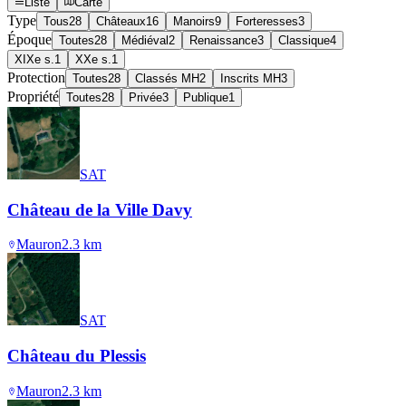
Liste
Carte
Type
Tous
28
Châteaux
16
Manoirs
9
Forteresses
3
Époque
Toutes
28
Médiéval
2
Renaissance
3
Classique
4
XIXe s.
1
XXe s.
1
Protection
Toutes
28
Classés MH
2
Inscrits MH
3
Propriété
Toutes
28
Privée
3
Publique
1
SAT
Château de la Ville Davy
Mauron
2.3
km
SAT
Château du Plessis
Mauron
2.3
km