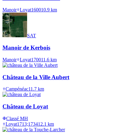
Manoir
Loyat
1600
10.9
km
SAT
Manoir de Kerbois
Manoir
Loyat
1700
11.6
km
Château de la Ville Aubert
Campénéac
11.7
km
Château de Loyat
Classé MH
Loyat
1713;1734
12.1
km