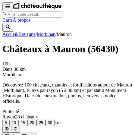
Carte
À propos
Accueil
/
Bretagne
/
Morbihan
/
Mauron
Châteaux à
Mauron
(
56430
)
100
Dans 30 km
Morbihan
Découvrez
100
château
x
, manoir
s
et fortifications autour de
Mauron
(
Morbihan
). Filtrez par rayon (5 à 30 km) et par statut Monument
Historique. Dates de construction, photos, lien vers la notice
officielle.
Publicité
Rayon
28
château
x
km
5
10
15
20
25
30