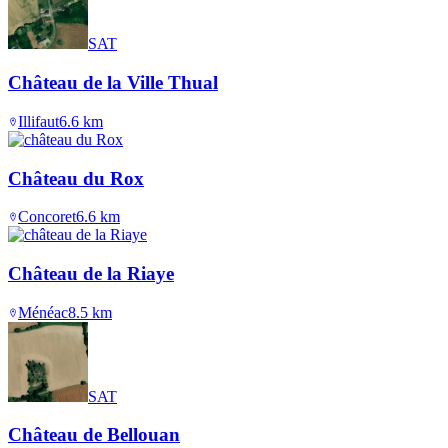
SAT
Château de la Ville Thual
Illifaut
6.6
km
Château du Rox
Concoret
6.6
km
Château de la Riaye
Ménéac
8.5
km
SAT
Château de Bellouan