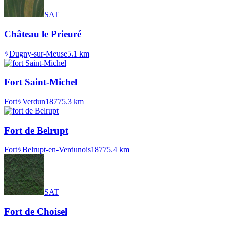
SAT
Château le Prieuré
Dugny-sur-Meuse
5.1
km
Fort Saint-Michel
Fort
Verdun
1877
5.3
km
Fort de Belrupt
Fort
Belrupt-en-Verdunois
1877
5.4
km
SAT
Fort de Choisel