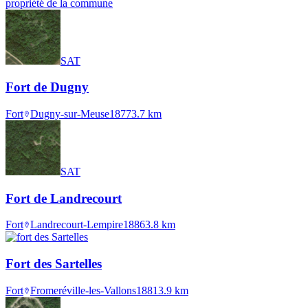
propriété de la commune
SAT
Fort de Dugny
Fort
Dugny-sur-Meuse
1877
3.7
km
SAT
Fort de Landrecourt
Fort
Landrecourt-Lempire
1886
3.8
km
Fort des Sartelles
Fort
Fromeréville-les-Vallons
1881
3.9
km