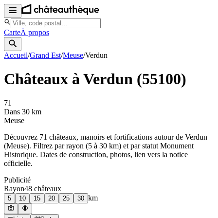
Carte
À propos
Accueil
/
Grand Est
/
Meuse
/
Verdun
Châteaux à
Verdun
(
55100
)
71
Dans 30 km
Meuse
Découvrez
71
château
x
, manoir
s
et fortifications autour de
Verdun
(
Meuse
). Filtrez par rayon (5 à 30 km) et par statut Monument
Historique. Dates de construction, photos, lien vers la notice
officielle.
Publicité
Rayon
48
château
x
km
5
10
15
20
25
30