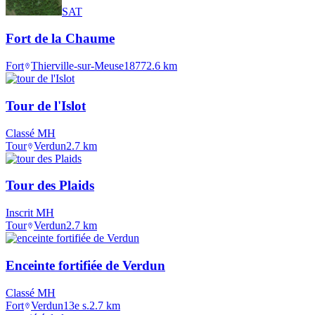
SAT
Fort de la Chaume
Fort
Thierville-sur-Meuse
1877
2.6
km
Tour de l'Islot
Classé MH
Tour
Verdun
2.7
km
Tour des Plaids
Inscrit MH
Tour
Verdun
2.7
km
Enceinte fortifiée de Verdun
Classé MH
Fort
Verdun
13e s.
2.7
km