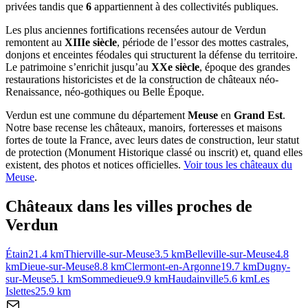
privées tandis que
6
appartiennent à des collectivités publiques.
Les plus anciennes fortifications recensées autour de Verdun
remontent au
XIIIe siècle
, période de l’essor des mottes castrales,
donjons et enceintes féodales qui structurent la défense du territoire.
Le patrimoine s’enrichit jusqu’au
XXe siècle
, époque des grandes
restaurations historicistes et de la construction de châteaux néo-
Renaissance, néo-gothiques ou Belle Époque.
Verdun
est une commune du département
Meuse
en
Grand Est
.
Notre base recense les châteaux, manoirs, forteresses et maisons
fortes de toute la France, avec leurs dates de construction, leur statut
de protection (Monument Historique classé ou inscrit) et, quand elles
existent, des photos et notices officielles.
Voir tous les châteaux du
Meuse
.
Châteaux dans les villes proches de
Verdun
Étain
21.4
km
Thierville-sur-Meuse
3.5
km
Belleville-sur-Meuse
4.8
km
Dieue-sur-Meuse
8.8
km
Clermont-en-Argonne
19.7
km
Dugny-
sur-Meuse
5.1
km
Sommedieue
9.9
km
Haudainville
5.6
km
Les
Islettes
25.9
km