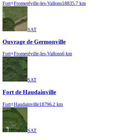
Fort
Fromeréville-les-Vallons
1883
5.7
km
SAT
Ouvrage de Germonville
Fort
Fromeréville-les-Vallons
6
km
SAT
Fort de Haudainville
Fort
Haudainville
1879
6.2
km
SAT