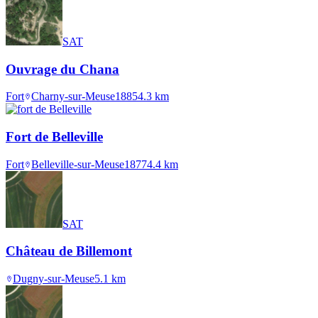
SAT
Ouvrage du Chana
Fort
Charny-sur-Meuse
1885
4.3
km
Fort de Belleville
Fort
Belleville-sur-Meuse
1877
4.4
km
SAT
Château de Billemont
Dugny-sur-Meuse
5.1
km