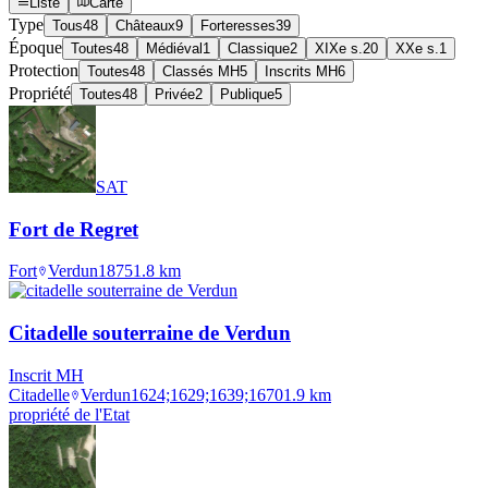
Liste
Carte
Type
Tous
48
Châteaux
9
Forteresses
39
Époque
Toutes
48
Médiéval
1
Classique
2
XIXe s.
20
XXe s.
1
Protection
Toutes
48
Classés MH
5
Inscrits MH
6
Propriété
Toutes
48
Privée
2
Publique
5
SAT
Fort de Regret
Fort
Verdun
1875
1.8
km
Citadelle souterraine de Verdun
Inscrit MH
Citadelle
Verdun
1624;1629;1639;1670
1.9
km
propriété de l'Etat