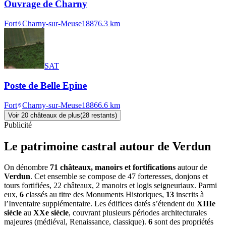
Ouvrage de Charny
Fort
Charny-sur-Meuse
1887
6.3
km
SAT
Poste de Belle Epine
Fort
Charny-sur-Meuse
1886
6.6
km
Voir
20
château
x
de plus
(
28
restant
s
)
Publicité
Le patrimoine castral autour de
Verdun
On dénombre
71 châteaux, manoirs et fortifications
autour de
Verdun
. Cet ensemble se compose de 47 forteresses, donjons et
tours fortifiées, 22 châteaux, 2 manoirs et logis seigneuriaux. Parmi
eux,
6
classés au titre des Monuments Historiques,
13
inscrits à
l’Inventaire supplémentaire. Les édifices datés s’étendent du
XIIIe
siècle
au
XXe siècle
, couvrant plusieurs périodes architecturales
majeures (médiéval, Renaissance, classique).
6
sont des propriétés