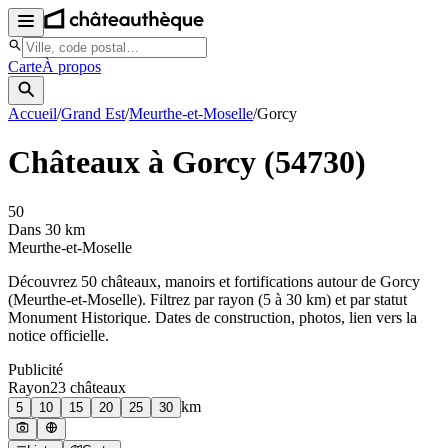
Carte
À propos
Accueil
/
Grand Est
/
Meurthe-et-Moselle
/
Gorcy
Châteaux à
Gorcy
(
54730
)
50
Dans 30 km
Meurthe-et-Moselle
Découvrez
50
château
x
, manoir
s
et fortifications autour de
Gorcy
(
Meurthe-et-Moselle
). Filtrez par rayon (5 à 30 km) et par statut
Monument Historique. Dates de construction, photos, lien vers la
notice officielle.
Publicité
Rayon
23
château
x
km
5
10
15
20
25
30