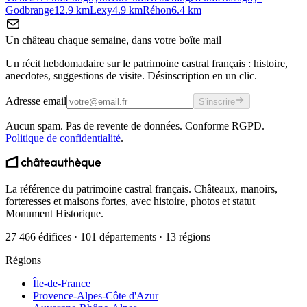
Godbrange
12.9
km
Lexy
4.9
km
Réhon
6.4
km
Un château chaque semaine, dans votre boîte mail
Un récit hebdomadaire sur le patrimoine castral français : histoire,
anecdotes, suggestions de visite. Désinscription en un clic.
Adresse email
S'inscrire
Aucun spam. Pas de revente de données. Conforme RGPD.
Politique de confidentialité
.
La référence du patrimoine castral français. Châteaux, manoirs,
forteresses et maisons fortes, avec histoire, photos et statut
Monument Historique.
27 466 édifices · 101 départements · 13 régions
Régions
Île-de-France
Provence-Alpes-Côte d'Azur