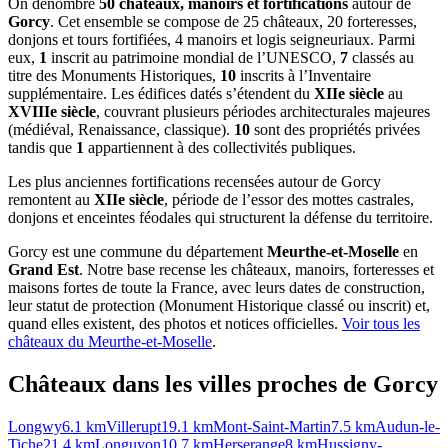
On dénombre
50 châteaux, manoirs et fortifications
autour de
Gorcy
. Cet ensemble se compose de 25 châteaux, 20 forteresses,
donjons et tours fortifiées, 4 manoirs et logis seigneuriaux. Parmi
eux,
1
inscrit au patrimoine mondial de l’UNESCO,
7
classés au
titre des Monuments Historiques,
10
inscrits à l’Inventaire
supplémentaire. Les édifices datés s’étendent du
XIIe siècle
au
XVIIIe siècle
, couvrant plusieurs périodes architecturales majeures
(médiéval, Renaissance, classique).
10
sont des propriétés privées
tandis que
1
appartiennent à des collectivités publiques.
Les plus anciennes fortifications recensées autour de Gorcy
remontent au
XIIe siècle
, période de l’essor des mottes castrales,
donjons et enceintes féodales qui structurent la défense du territoire.
Gorcy
est une commune du département
Meurthe-et-Moselle
en
Grand Est
. Notre base recense les châteaux, manoirs, forteresses et
maisons fortes de toute la France, avec leurs dates de construction,
leur statut de protection (Monument Historique classé ou inscrit) et,
quand elles existent, des photos et notices officielles.
Voir tous les
châteaux du
Meurthe-et-Moselle
.
Châteaux dans les villes proches de
Gorcy
Longwy
6.1
km
Villerupt
19.1
km
Mont-Saint-Martin
7.5
km
Audun-le-
Tiche
21.4
km
Longuyon
10.7
km
Herserange
8
km
Hussigny-