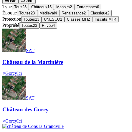
Liste
Carte
Type
Tous
23
Châteaux
15
Manoirs
2
Forteresses
6
Époque
Toutes
23
Médiéval
4
Renaissance
2
Classique
2
Protection
Toutes
23
UNESCO
1
Classés MH
2
Inscrits MH
4
Propriété
Toutes
23
Privée
4
SAT
Château de la Martinière
Gorcy
Ici
SAT
Château des Gorcy
Gorcy
Ici