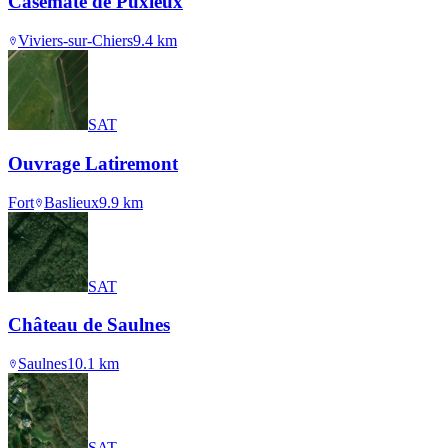
Casemate de Puxieux
Viviers-sur-Chiers
9.4
km
SAT
Ouvrage Latiremont
Fort
Baslieux
9.9
km
SAT
Château de Saulnes
Saulnes
10.1
km
SAT