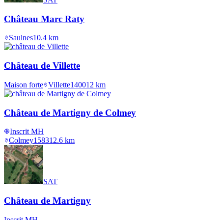
Château Marc Raty
Saulnes
10.4
km
Château de Villette
Maison forte
Villette
1400
12
km
Château de Martigny de Colmey
Inscrit MH
Colmey
1583
12.6
km
SAT
Château de Martigny
Inscrit MH