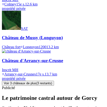
Colmey
15e s.
12.6
km
propriété privée
SAT
Château de Mussy (Longuyon)
Château fort
Longuyon
1200
13.2
km
Château d'Arrancy-sur-Crusne
Inscrit MH
Arrancy-sur-Crusnes
17e s.
13.7
km
propriété privée
Voir
3
château
x
de plus
(
3
restant
s
)
Publicité
Le patrimoine castral autour de
Gorcy