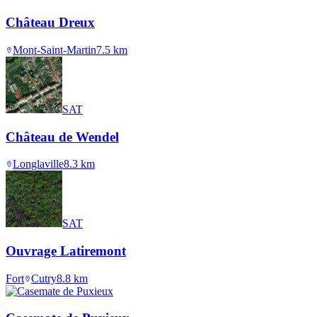
Château Dreux
Mont-Saint-Martin
7.5
km
SAT
Château de Wendel
Longlaville
8.3
km
SAT
Ouvrage Latiremont
Fort
Cutry
8.8
km