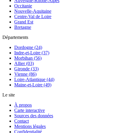
Auvergne-Rhône-Alpes
Occitanie
Nouvelle-Aquitaine
Centre-Val de Loire
Grand Est
Bretagne
Départements
Dordogne (24)
Indre-et-Loire (37)
Morbihan (56)
Allier (03)
Gironde (33)
Vienne (86)
Loire-Atlantique (44)
Maine-et-Loire (49)
Le site
À propos
Carte interactive
Sources des données
Contact
Mentions légales
Confidentialité