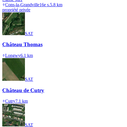
Cons-la-Grandville
16e s.
5.8
km
propriété privée
SAT
Château Thomas
Longwy
6.1
km
SAT
Château de Cutry
Cutry
7.1
km
SAT