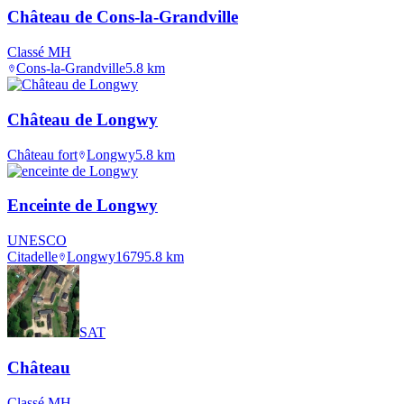
Château de Cons-la-Grandville
Classé MH
Cons-la-Grandville
5.8
km
Château de Longwy
Château fort
Longwy
5.8
km
Enceinte de Longwy
UNESCO
Citadelle
Longwy
1679
5.8
km
SAT
Château
Classé MH