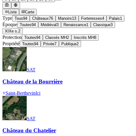
Liste
Carte
Type
Tous
94
Châteaux
76
Manoirs
13
Forteresses
4
Palais
1
Époque
Toutes
94
Médiéval
3
Renaissance
1
Classique
3
XIXe s.
2
Protection
Toutes
94
Classés MH
2
Inscrits MH
8
Propriété
Toutes
94
Privée
7
Publique
2
SAT
Château de la Bourrière
Saint-Berthevin
Ici
SAT
Château du Chatelier