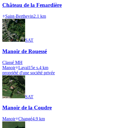
Château de la Fenardière
Saint-Berthevin
2.1
km
SAT
Manoir de Rouessé
Classé MH
Manoir
Laval
15e s.
4
km
propriété d'une société privée
SAT
Manoir de la Coudre
Manoir
Changé
4.9
km