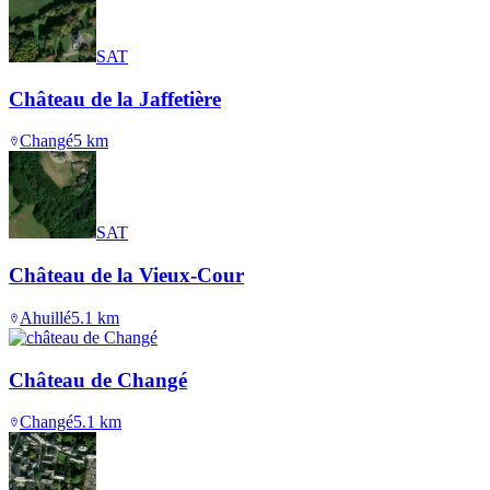
SAT
Château de la Jaffetière
Changé
5
km
SAT
Château de la Vieux-Cour
Ahuillé
5.1
km
Château de Changé
Changé
5.1
km