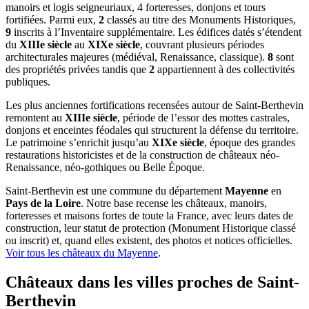
manoirs et logis seigneuriaux, 4 forteresses, donjons et tours
fortifiées. Parmi eux,
2
classés au titre des Monuments Historiques,
9
inscrits à l’Inventaire supplémentaire. Les édifices datés s’étendent
du
XIIIe siècle
au
XIXe siècle
, couvrant plusieurs périodes
architecturales majeures (médiéval, Renaissance, classique).
8
sont
des propriétés privées tandis que
2
appartiennent à des collectivités
publiques.
Les plus anciennes fortifications recensées autour de Saint-Berthevin
remontent au
XIIIe siècle
, période de l’essor des mottes castrales,
donjons et enceintes féodales qui structurent la défense du territoire.
Le patrimoine s’enrichit jusqu’au
XIXe siècle
, époque des grandes
restaurations historicistes et de la construction de châteaux néo-
Renaissance, néo-gothiques ou Belle Époque.
Saint-Berthevin
est une commune du département
Mayenne
en
Pays de la Loire
. Notre base recense les châteaux, manoirs,
forteresses et maisons fortes de toute la France, avec leurs dates de
construction, leur statut de protection (Monument Historique classé
ou inscrit) et, quand elles existent, des photos et notices officielles.
Voir tous les châteaux du
Mayenne
.
Châteaux dans les villes proches de
Saint-
Berthevin