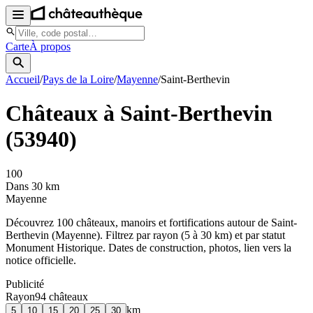
Carte
À propos
Accueil
/
Pays de la Loire
/
Mayenne
/
Saint-Berthevin
Châteaux à
Saint-Berthevin
(
53940
)
100
Dans 30 km
Mayenne
Découvrez
100
château
x
, manoir
s
et fortifications autour de
Saint-
Berthevin
(
Mayenne
). Filtrez par rayon (5 à 30 km) et par statut
Monument Historique. Dates de construction, photos, lien vers la
notice officielle.
Publicité
Rayon
94
château
x
km
5
10
15
20
25
30