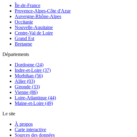
Île-de-France
Provence-Alpes-Côte d'Azur
Auvergne-Rhône-Alpes
Occitanie
Nouvelle-Aquitaine
Centre-Val de Loire
Grand Est
Bretagne
Départements
Dordogne (24)
Indre-et-Loire (37)
Morbihan (56)
Allier (03)
Gironde (33)
Vienne (86)
Loire-Atlantique (44)
Maine-et-Loire (49)
Le site
À propos
Carte interactive
Sources des données