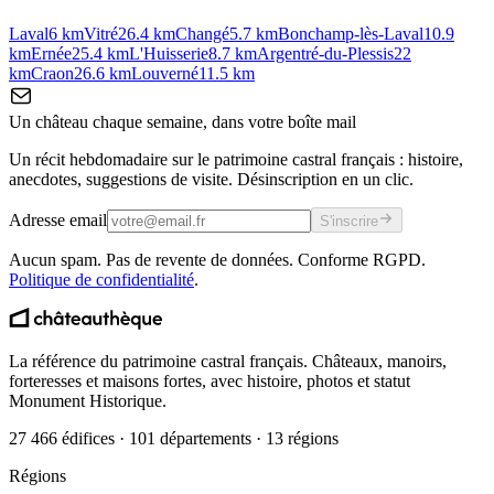
Laval
6
km
Vitré
26.4
km
Changé
5.7
km
Bonchamp-lès-Laval
10.9
km
Ernée
25.4
km
L'Huisserie
8.7
km
Argentré-du-Plessis
22
km
Craon
26.6
km
Louverné
11.5
km
Un château chaque semaine, dans votre boîte mail
Un récit hebdomadaire sur le patrimoine castral français : histoire,
anecdotes, suggestions de visite. Désinscription en un clic.
Adresse email
S'inscrire
Aucun spam. Pas de revente de données. Conforme RGPD.
Politique de confidentialité
.
La référence du patrimoine castral français. Châteaux, manoirs,
forteresses et maisons fortes, avec histoire, photos et statut
Monument Historique.
27 466 édifices · 101 départements · 13 régions
Régions