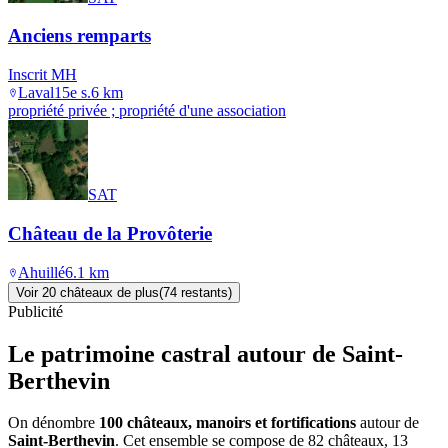
Anciens remparts
Inscrit MH
Laval
15e s.
6
km
propriété privée ; propriété d'une association
SAT
Château de la Provôterie
Ahuillé
6.1
km
Voir
20
château
x
de plus
(
74
restant
s
)
Publicité
Le patrimoine castral autour de
Saint-
Berthevin
On dénombre
100 châteaux, manoirs et fortifications
autour de
Saint-Berthevin
. Cet ensemble se compose de 82 châteaux, 13