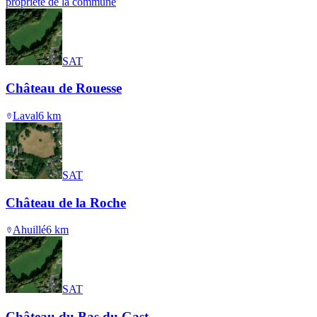
propriété de la commune
SAT
Château de Rouesse
Laval
6
km
SAT
Château de la Roche
Ahuillé
6
km
SAT
Château du Bas du Gast