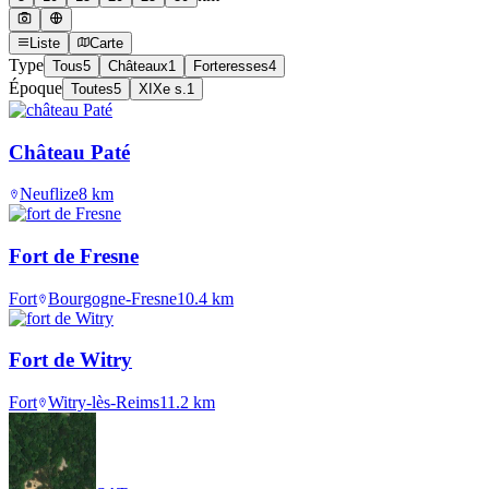
Liste
Carte
Type
Tous
5
Châteaux
1
Forteresses
4
Époque
Toutes
5
XIXe s.
1
Château Paté
Neuflize
8
km
Fort de Fresne
Fort
Bourgogne-Fresne
10.4
km
Fort de Witry
Fort
Witry-lès-Reims
11.2
km