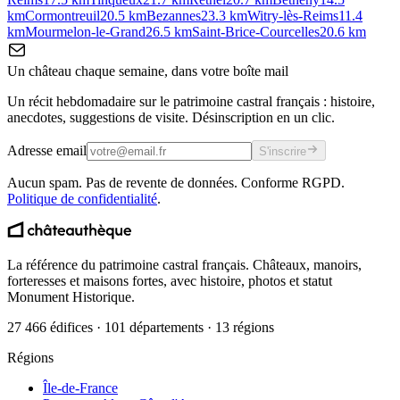
km
Cormontreuil
20.5
km
Bezannes
23.3
km
Witry-lès-Reims
11.4
km
Mourmelon-le-Grand
26.5
km
Saint-Brice-Courcelles
20.6
km
Un château chaque semaine, dans votre boîte mail
Un récit hebdomadaire sur le patrimoine castral français : histoire,
anecdotes, suggestions de visite. Désinscription en un clic.
Adresse email
S'inscrire
Aucun spam. Pas de revente de données. Conforme RGPD.
Politique de confidentialité
.
La référence du patrimoine castral français. Châteaux, manoirs,
forteresses et maisons fortes, avec histoire, photos et statut
Monument Historique.
27 466 édifices · 101 départements · 13 régions
Régions
Île-de-France