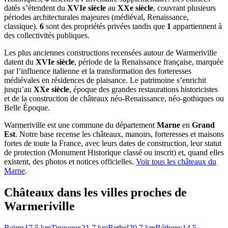
datés s’étendent du
XVIe siècle
au
XXe siècle
, couvrant plusieurs
périodes architecturales majeures (médiéval, Renaissance,
classique).
6
sont des propriétés privées tandis que
1
appartiennent à
des collectivités publiques.
Les plus anciennes constructions recensées autour de Warmeriville
datent du
XVIe siècle
, période de la Renaissance française, marquée
par l’influence italienne et la transformation des forteresses
médiévales en résidences de plaisance. Le patrimoine s’enrichit
jusqu’au
XXe siècle
, époque des grandes restaurations historicistes
et de la construction de châteaux néo-Renaissance, néo-gothiques ou
Belle Époque.
Warmeriville
est une commune du département
Marne
en
Grand
Est
. Notre base recense les châteaux, manoirs, forteresses et maisons
fortes de toute la France, avec leurs dates de construction, leur statut
de protection (Monument Historique classé ou inscrit) et, quand elles
existent, des photos et notices officielles.
Voir tous les châteaux du
Marne
.
Châteaux dans les villes proches de
Warmeriville
Reims
17.5
km
Tinqueux
21.7
km
Rethel
20.7
km
Bétheny
14.5