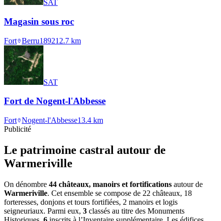
SAT
Magasin sous roc
Fort
Berru
1892
12.7
km
SAT
Fort de Nogent-l'Abbesse
Fort
Nogent-l'Abbesse
13.4
km
Publicité
Le patrimoine castral autour de
Warmeriville
On dénombre
44 châteaux, manoirs et fortifications
autour de
Warmeriville
. Cet ensemble se compose de 22 châteaux, 18
forteresses, donjons et tours fortifiées, 2 manoirs et logis
seigneuriaux. Parmi eux,
3
classés au titre des Monuments
Historiques,
6
inscrits à l’Inventaire supplémentaire. Les édifices