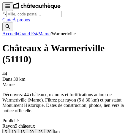
Carte
À propos
Accueil
/
Grand Est
/
Marne
/
Warmeriville
Châteaux à
Warmeriville
(
51110
)
44
Dans 30 km
Marne
Découvrez
44
château
x
, manoir
s
et fortifications autour de
Warmeriville
(
Marne
). Filtrez par rayon (5 à 30 km) et par statut
Monument Historique. Dates de construction, photos, lien vers la
notice officielle.
Publicité
Rayon
5
château
x
km
5
10
15
20
25
30