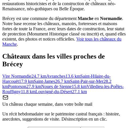
restaurations historicistes et de la construction de châteaux néo-
Renaissance, néo-gothiques ou Belle Époque.
Brécey
est une commune du département
Manche
en
Normandie
.
Notre base recense les châteaux, manoirs, forteresses et maisons
fortes de toute la France, avec leurs dates de construction, leur statut
de protection (Monument Historique classé ou inscrit) et, quand elles
existent, des photos et notices officielles.
Voir tous les châteaux du
Manche
.
Châteaux dans les villes proches de
Brécey
Vire Normandie
24.7
km
Avranches
13.6
km
Saint-Hilaire-du-
Harcouët
17.9
km
Saint-James
26.7
km
Saint-Pair-sur-Mer
28.2
km
Pontorson
27.9
km
Noues de Sienne
15.8
km
Villedieu-les-Poêles-
Rouffigny
11.8
km
Louvigné-du-Désert
27.1
km
Un château chaque semaine, dans votre boîte mail
Un récit hebdomadaire sur le patrimoine castral français : histoire,
anecdotes, suggestions de visite. Désinscription en un clic.