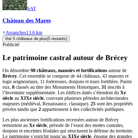
SAT
Château des Mares
Avranches
13.6
km
Voir
5
château
x
de plus
(
5
restant
s
)
Publicité
Le patrimoine castral autour de
Brécey
On dénombre
98 châteaux, manoirs et fortifications
autour de
Brécey
. Cet ensemble se compose de 44 châteaux, 43 manoirs et
logis seigneuriaux, 11 forteresses, donjons et tours fortifiées. Parmi
eux,
8
classés au titre des Monuments Historiques,
31
inscrits à
l’Inventaire supplémentaire. Les édifices datés s’étendent du
Xe
siècle
au
XIXe siècle
, couvrant plusieurs périodes architecturales
majeures (médiéval, Renaissance, classique).
25
sont des propriétés
privées tandis que
2
appartiennent à des collectivités publiques.
Les plus anciennes fortifications recensées autour de Brécey
remontent au
Xe siècle
, période de l’essor des mottes castrales,
donjons et enceintes féodales qui structurent la défense du territoire.
Le patrimoine s’enrichit jusqu’au
XIXe siècle
, époque des grandes