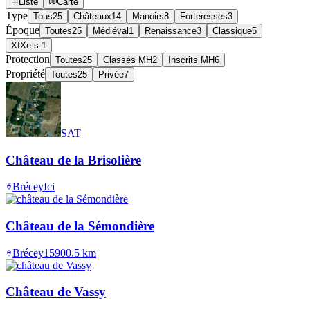
Liste
Carte
Type
Tous
25
Châteaux
14
Manoirs
8
Forteresses
3
Époque
Toutes
25
Médiéval
1
Renaissance
3
Classique
5
XIXe s.
1
Protection
Toutes
25
Classés MH
2
Inscrits MH
6
Propriété
Toutes
25
Privée
7
SAT
Château de la Brisolière
Brécey
Ici
Château de la Sémondière
Brécey
1590
0.5
km
Château de Vassy