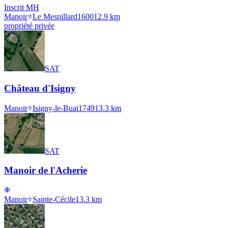
Inscrit MH
Manoir
Le Mesnillard
1600
12.9
km
propriété privée
SAT
Château d'Isigny
Manoir
Isigny-le-Buat
1749
13.3
km
SAT
Manoir de l'Acherie
Manoir
Sainte-Cécile
13.3
km