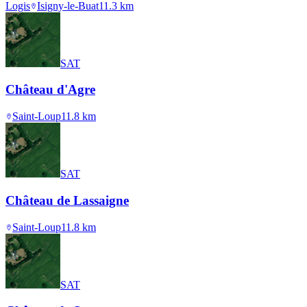
Logis
Isigny-le-Buat
11.3
km
SAT
Château d'Agre
Saint-Loup
11.8
km
SAT
Château de Lassaigne
Saint-Loup
11.8
km
SAT