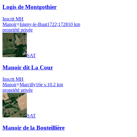
Logis de Montgothier
Inscrit MH
Manoir
Isigny-le-Buat
1722;1728
10
km
propriété privée
SAT
Manoir dit La Cour
Inscrit MH
Manoir
Marcilly
16e s.
10.2
km
propriété privée
SAT
Manoir de la Bouteillière