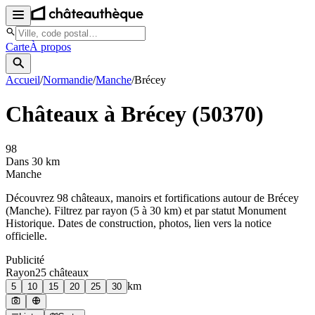
Carte
À propos
Accueil
/
Normandie
/
Manche
/
Brécey
Châteaux à
Brécey
(
50370
)
98
Dans 30 km
Manche
Découvrez
98
château
x
, manoir
s
et fortifications autour de
Brécey
(
Manche
). Filtrez par rayon (5 à 30 km) et par statut Monument
Historique. Dates de construction, photos, lien vers la notice
officielle.
Publicité
Rayon
25
château
x
km
5
10
15
20
25
30