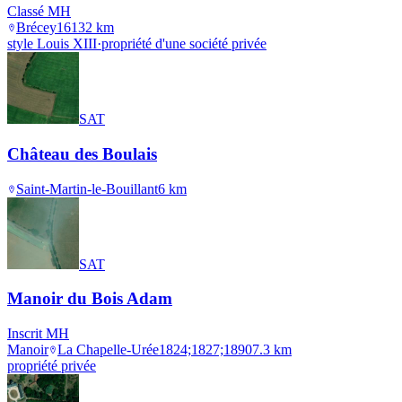
Classé MH
Brécey
1613
2
km
style Louis XIII
·
propriété d'une société privée
SAT
Château des Boulais
Saint-Martin-le-Bouillant
6
km
SAT
Manoir du Bois Adam
Inscrit MH
Manoir
La Chapelle-Urée
1824;1827;1890
7.3
km
propriété privée