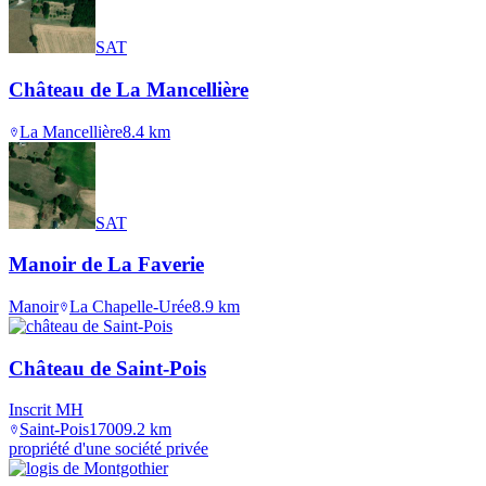
SAT
Château de La Mancellière
La Mancellière
8.4
km
SAT
Manoir de La Faverie
Manoir
La Chapelle-Urée
8.9
km
Château de Saint-Pois
Inscrit MH
Saint-Pois
1700
9.2
km
propriété d'une société privée